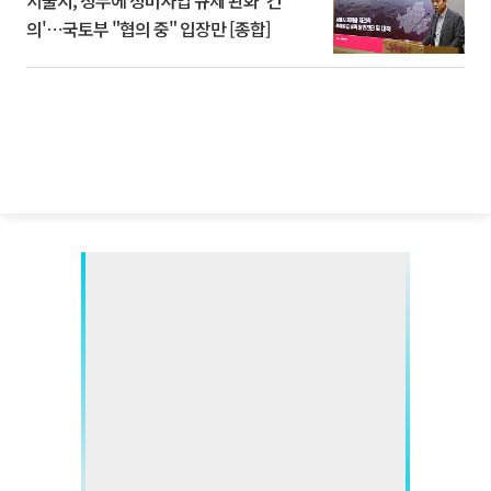
의'⋯국토부 "협의 중" 입장만 [종합]