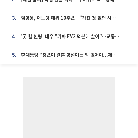
임영웅, 어느덧 데뷔 10주년⋯"가진 것 없던 시절, 내 앞엔 20명의 팬뿐"
3.
'굿 윌 헌팅' 배우 "기아 EV2 덕분에 살아"…교통사고 후 안전성 극찬
4.
李대통령 “청년이 결혼 망설이는 일 없어야...제도상 불이익 조사”
5.