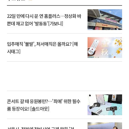
22일 만에 다시 문 연 홈플러스…정상화 바
쁜데 재고 없어 ‘발동동’[가보니]
입추매직 '불발', 처서매직은 올까요? [해
시태그]
콘서트 갈 때 응원봉만?⋯'최애' 위한 필수
품 등장이오! [솔드아웃]
서울시, 정부에 정비사업 규제 완화 '건