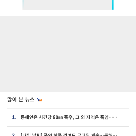
많이 본 뉴스
동해안은 시간당 80㎜ 폭우, 그 외 지역은 폭염…‘극과 극 날씨’
1.
[내일 날씨] 폭염 한풀 꺾여도 무더위 계속⋯동해안 이틀 연속 비
2.