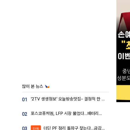
많이 본 뉴스
'2TV 생생정보' 오늘방송맛집- 결정적 한 수, 3종 메밀면! 메밀 소바 맛집 '의○○○○'
01
포스코퓨처엠, LFP 시장 뚫었다…배터리사와 대규모 장기 공급 합의
02
더딘 PF 정리 돌파구 찾는다…금감원, 1년 반 만에 매각설명회 재개
03
단독