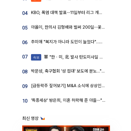
KBO, 폭염 대책 발표⋯11일부터 리그 개시ㆍ경기 오후 7시 시작
04
아옳이, 한의사 김형배와 벌써 200일⋯꽃다발 들고 "프러포즈 아냐"
05
추미애 "복지가 아니라 도민이 늘었다"…재정난 책임론 정면돌파
06
07
軍 "한ㆍ미, 北 발사 탄도미사일 제원 정밀분석 중"
속보
박문성, 축구협회 '성 접대' 보도에 분노…"다 말아먹으려고 작정했나"
08
[급등락주 짚어보기] M&A 소식에 상상인증권ㆍ유니켐 ‘상한가’⋯유증 제동 걸린 SK디앤디↑
09
'특종세상' 방은희, 이혼 허락해 준 아들⋯"너무 잘 커줬다" 오열
10
최신 영상