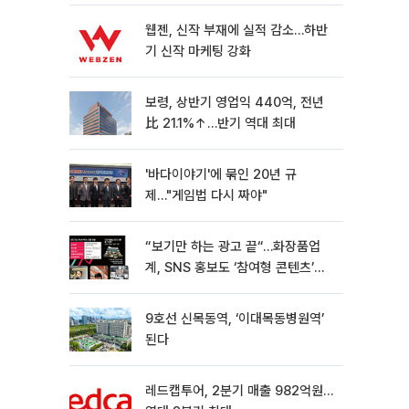
웹젠, 신작 부재에 실적 감소…하반
기 신작 마케팅 강화
보령, 상반기 영업익 440억, 전년
比 21.1%↑…반기 역대 최대
'바다이야기'에 묶인 20년 규
제…"게임법 다시 짜야"
“보기만 하는 광고 끝“…화장품업
계, SNS 홍보도 ‘참여형 콘텐츠’로
변모[K뷰티 라방戰]
9호선 신목동역, ‘이대목동병원역’
된다
레드캡투어, 2분기 매출 982억원…