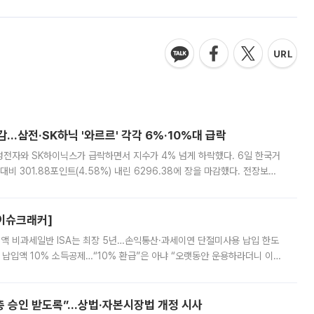
감…삼전·SK하닉 '와르르' 각각 6%·10%대 급락
삼성전자와 SK하이닉스가 급락하면서 지수가 4% 넘게 하락했다. 6일 한국거
비 301.88포인트(4.58%) 내린 6296.38에 장을 마감했다. 전장보다
스피는 장중 한때 6550.94까지 오르기도 했으나 6238.32까지 밀리기도 했
[이슈크래커]
 전액 비과세일반 ISA는 최장 5년…손익통산·과세이연 단절미사용 납입 한도
납입액 10% 소득공제…“10% 환급”은 아냐 “오랫동안 운용하라더니 이제
 ‘만능 절세 통장’으로 불리는 개인종합자산관리계좌(ISA)가 두 갈래로 개
주총 승인 받도록”…상법·자본시장법 개정 시사