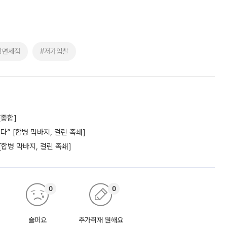
항면세점
#저가입찰
[종합]
” [합병 막바지, 걸린 족쇄]
[합병 막바지, 걸린 족쇄]
0
0
슬퍼요
추가취재 원해요