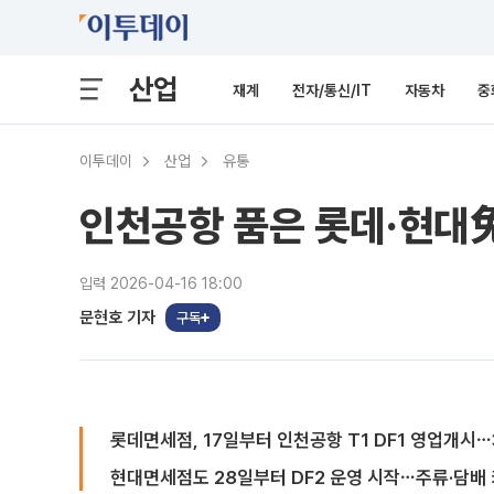
산업
재계
전자/통신/IT
자동차
중
이투데이
산업
유통
인천공항 품은 롯데·현대免
입력 2026-04-16 18:00
문현호 기자
구독
롯데면세점, 17일부터 인천공항 T1 DF1 영업개시
현대면세점도 28일부터 DF2 운영 시작⋯주류·담배