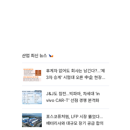
산업 최신 뉴스
후계자 없어도 회사는 남긴다?…‘제
3자 승계’ 시험대 오른 中企 현장
[기업승계 대전환]
J&J도 참전…빅파마, 차세대 ‘in
vivo CAR-T’ 선점 경쟁 본격화
포스코퓨처엠, LFP 시장 뚫었다…
배터리사와 대규모 장기 공급 합의