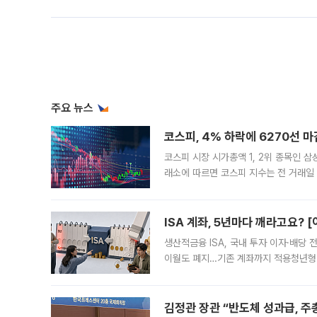
주요 뉴스
코스피, 4% 하락에 6270선 마
코스피 시장 시가총액 1, 2위 종목인 
래소에 따르면 코스피 지수는 전 거래일 대
1.81% 내린 6478.75에 출발한 코
다. 이날 오전
ISA 계좌, 5년마다 깨라고요? 
생산적금융 ISA, 국내 투자 이자·배당
이월도 폐지…기존 계좌까지 적용청년형 
는 5년마다 계좌를 해지하라는 건가요?”
편을
김정관 장관 “반도체 성과급, 