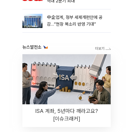
역대 2분기 최대
中企업계, 정부 세제개편안에 공
감…“현장 목소리 반영 기대”
뉴스발전소
ISA 계좌, 5년마다 깨라고요?
[이슈크래커]