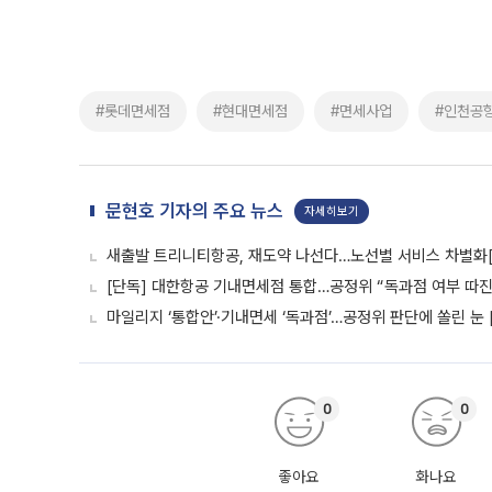
#롯데면세점
#현대면세점
#면세사업
#인천공
문현호 기자의 주요 뉴스
자세히보기
새출발 트리니티항공, 재도약 나선다…노선별 서비스 차별화
[단독] 대한항공 기내면세점 통합…공정위 “독과점 여부 따진다
마일리지 ‘통합안’·기내면세 ‘독과점’…공정위 판단에 쏠린 눈 
0
0
좋아요
화나요