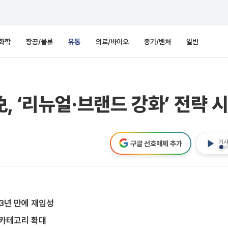
화학
항공/물류
유통
의료/바이오
중기/벤처
일반
, ‘리뉴얼·브랜드 강화’ 전략 
기사
구글 선호매체 추가
⋯3년 만에 재입성
 카테고리 확대