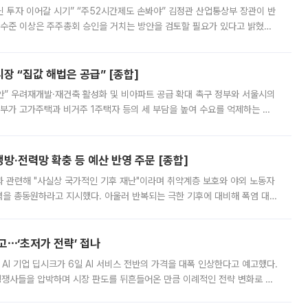
닌 투자 이어갈 시기” “주52시간제도 손봐야” 김정관 산업통상부 장관이 반
 수준 이상은 주주총회 승인을 거치는 방안을 검토할 필요가 있다고 밝혔다.
배구조와 주주권 강화 논의가 이어지는 가운데, 핵심 연구인력에 대한
 “집값 해법은 공급” [종합]
안” 우려재개발·재건축 활성화 및 비아파트 공급 확대 촉구 정부와 서울시의
정부가 고가주택과 비거주 1주택자 등의 세 부담을 높여 수요를 억제하는 카
키울 것이라며 세금이 아닌 공급이 근본적인 처방이라고 전면 반박했다.
방·전력망 확충 등 예산 반영 주문 [종합]
과 관련해 "사실상 국가적인 기후 재난"이라며 취약계층 보호와 야외 노동자
정력을 총동원하라고 지시했다. 아울러 반복되는 극한 기후에 대비해 폭염 대응
영하는 방안도 검토하라고 주문했다. 이 대통령은 이날 폭염·가뭄 대
예고⋯‘초저가 전략’ 접나
 AI 기업 딥시크가 6일 AI 서비스 전반의 가격을 대폭 인상한다고 예고했다.
 경쟁사들을 압박하며 시장 판도를 뒤흔들어온 만큼 이례적인 전략 변화로 평
 이날 공지를 통해 구체적인 인상 폭은 공개하지 않았지만 상당한 수