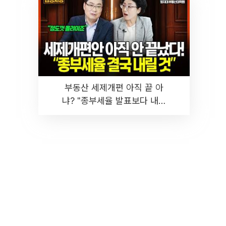
부동산 세제개편 아직 끝 아
냐? "종부세율 발표보다 내릴
것" 장기거주·양도세 전망 I 집
땅지성 I 김인만, 진미윤