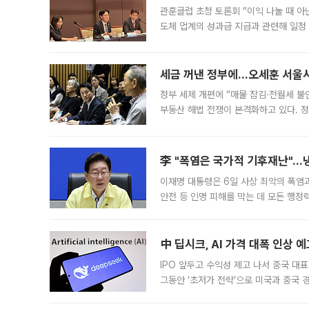
관훈클럽 초청 토론회 “이익 나눌 때 아
도체 업계의 성과급 지급과 관련해 일정
최근 상법·자본시장법 개정으로 기업 지
세금 꺼낸 정부에…오세훈 서울시장
정부 세제 개편에 “매물 잠김·전월세 불
부동산 해법 전쟁이 본격화하고 있다. 
드를 꺼내자 서울시는 전·월세 부담만 
李 "폭염은 국가적 기후재난"…냉
이재명 대통령은 6일 사상 최악의 폭염
안전 등 인명 피해를 막는 데 모든 행
인프라 확충 계획을 내년도 예산안에 반
中 딥시크, AI 가격 대폭 인상 
IPO 앞두고 수익성 제고 나서 중국 대표
그동안 ‘초저가 전략’으로 미국과 중국
가된다. 블룸버그통신에 따르면 딥시크는