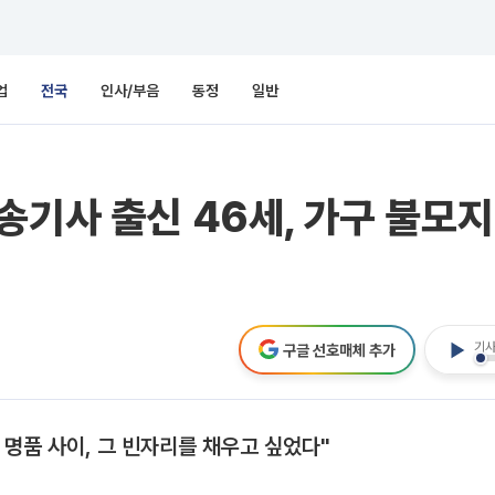
업
전국
인사/부음
동정
일반
기사 출신 46세, 가구 불모지 
기사
구글 선호매체 추가
 명품 사이, 그 빈자리를 채우고 싶었다"