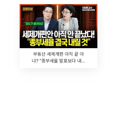
부동산 세제개편 아직 끝 아
냐? "종부세율 발표보다 내릴
것" 장기거주·양도세 전망 I 집
땅지성 I 김인만, 진미윤