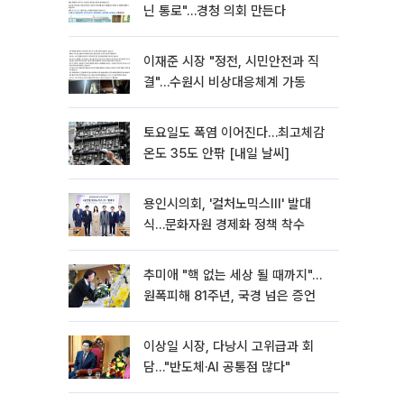
닌 통로"…경청 의회 만든다
이재준 시장 "정전, 시민안전과 직
결"…수원시 비상대응체계 가동
토요일도 폭염 이어진다…최고체감
온도 35도 안팎 [내일 날씨]
용인시의회, '컬처노믹스Ⅲ' 발대
식…문화자원 경제화 정책 착수
추미애 "핵 없는 세상 될 때까지"…
원폭피해 81주년, 국경 넘은 증언
이상일 시장, 다낭시 고위급과 회
담…"반도체·AI 공통점 많다"