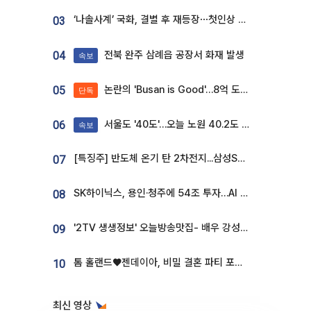
‘나솔사계’ 국화, 결별 후 재등장⋯첫인상 투표 휩쓸고 ‘인기녀’ 등극
03
전북 완주 삼례읍 공장서 화재 발생
04
속보
논란의 'Busan is Good'…8억 도시브랜드, 용산 대통령실 CI 업체가 수행
05
단독
서울도 '40도'…오늘 노원 40.2도 기록
06
속보
[특징주] 반도체 온기 탄 2차전지...삼성SDI, 장 초반 7% 넘게 껑충
07
SK하이닉스, 용인·청주에 54조 투자…AI 메모리 생산기지 키운다
08
'2TV 생생정보' 오늘방송맛집- 배우 강성진 단골! 쌀국수ㆍ푸팟퐁 커리 맛집 '블○○○'
09
톰 홀랜드♥젠데이아, 비밀 결혼 파티 포착⋯호텔 대관비만 9억
10
최신 영상