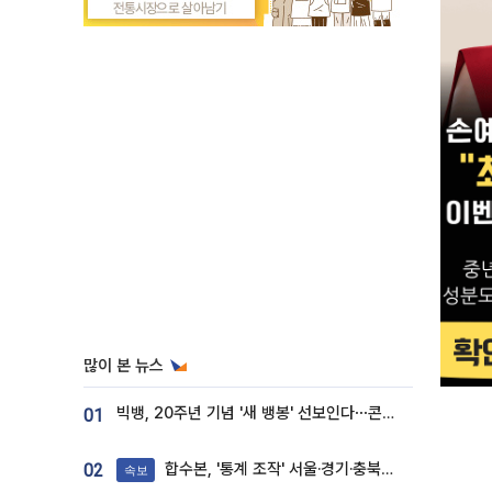
많이 본 뉴스
빅뱅, 20주년 기념 '새 뱅봉' 선보인다⋯콘서트 앞두고 팝업 개최
01
합수본, '통계 조작' 서울·경기·충북 선관위 등 추가 압수수색
02
속보