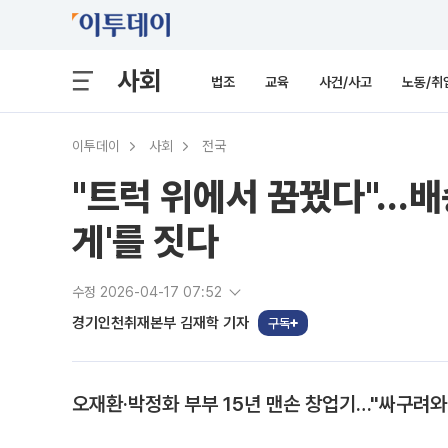
사회
법조
교육
사건/사고
노동/취
이투데이
사회
전국
"트럭 위에서 꿈꿨다"…배송
게'를 짓다
수정 2026-04-17 07:52
경기인천취재본부 김재학 기자
구독
오재환·박정화 부부 15년 맨손 창업기…"싸구려와