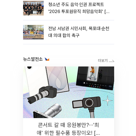
청소년 주도 음악·인권 프로젝트
'2026 투포원뮤직 희망음악회' [포
토]
전남 서남권 시민사회, 목포대·순천
대 의대 합의 촉구
뉴스발전소
콘서트 갈 때 응원봉만?⋯'최
애' 위한 필수품 등장이오! [솔