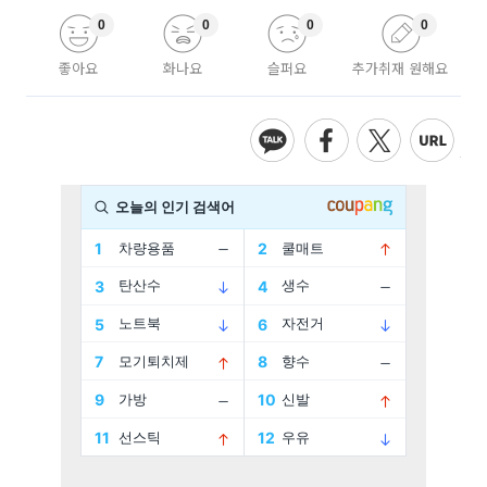
0
0
0
0
좋아요
화나요
슬퍼요
추가취재 원해요