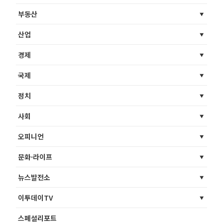
부동산
산업
경제
국제
정치
사회
오피니언
문화·라이프
뉴스발전소
이투데이TV
스페셜리포트