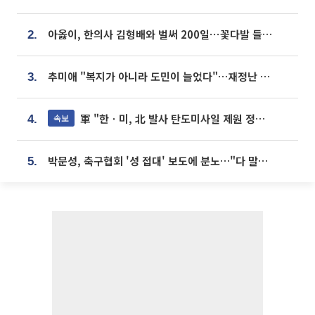
아옳이, 한의사 김형배와 벌써 200일⋯꽃다발 들고 "프러포즈 아냐"
2.
추미애 "복지가 아니라 도민이 늘었다"…재정난 책임론 정면돌파
3.
軍 "한ㆍ미, 北 발사 탄도미사일 제원 정밀분석 중"
속보
4.
박문성, 축구협회 '성 접대' 보도에 분노…"다 말아먹으려고 작정했나"
5.