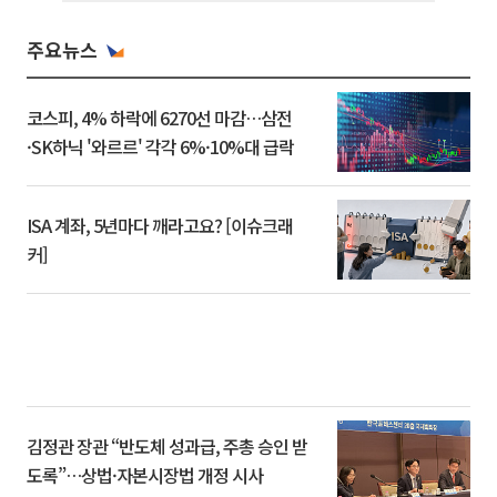
주요뉴스
코스피, 4% 하락에 6270선 마감…삼전
·SK하닉 '와르르' 각각 6%·10%대 급락
ISA 계좌, 5년마다 깨라고요? [이슈크래
커]
김정관 장관 “반도체 성과급, 주총 승인 받
도록”…상법·자본시장법 개정 시사