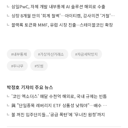
삼일PwC, 자체 개발 내부통제 AI 솔루션 해외로 수출
상장 8개월 만의 ‘회계 절벽’…아이티켐, 감사의견 ‘거절’로 상폐 위기
블랙록 토큰화 MMF, 유럽 시장 진출∙∙∙스테이블코인 확장
#내부통제
#가상자산거래소
#자금세탁방지
#두나무
#빗썸
박정호 기자의 주요 뉴스
'코인 엑소더스' 매달 수천억 해외로, 국내 규제는 빈틈
與 "단일종목 레버리지 ETF 상품성 낮춰야"…배수 조정안도 거론
불 꺼진 입주단지들...‘공급 폭탄’에 ‘무너진 원청’까지