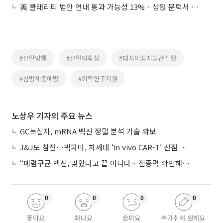
美 클래리티 법안 연내 통과 가능성 13%…상원 문턱서 제동
#유한양행
#유한의학상
#대사이상지방간질환
#심방세동예방
#의학연구지원
노상우 기자의 주요 뉴스
GC녹십자, mRNA 백신 정밀 분석 기술 확보
J&J도 참전…빅파마, 차세대 ‘in vivo CAR-T’ 선점 경쟁 본격화
“폐렴구균 백신, 맞았다고 끝 아니다…접종력 확인해야”
0
0
0
0
좋아요
화나요
슬퍼요
추가취재 원해요