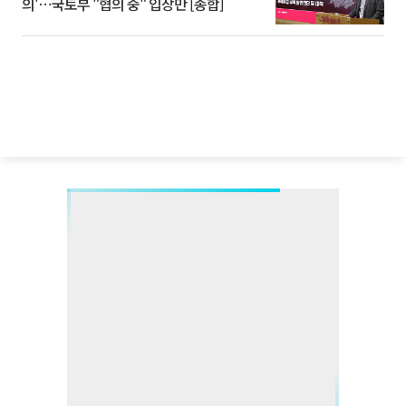
의'⋯국토부 "협의 중" 입장만 [종합]