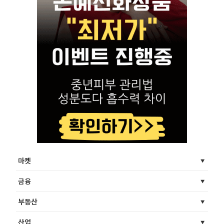
마켓
금융
부동산
산업