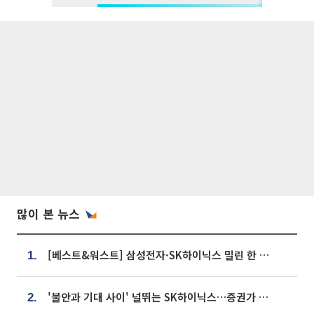
많이 본 뉴스
[베스트&워스트] 삼성전자·SK하이닉스 밀린 한 주…상상인증권은 85% 급등
1.
'불안과 기대 사이' 널뛰는 SK하이닉스…증권가 "HBM4·LTA 기반 펀터멘털 견고"
2.