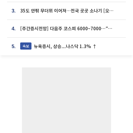
35도 안팎 무더위 이어져…전국 곳곳 소나기 [오늘 날씨]
3.
[주간증시전망] 다음주 코스피 6000~7000⋯“外人 수급은 정책이 변수”
4.
뉴욕증시, 상승...나스닥 1.3% ↑
속보
5.