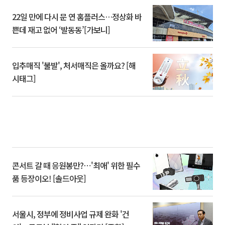
22일 만에 다시 문 연 홈플러스…정상화 바
쁜데 재고 없어 ‘발동동’[가보니]
입추매직 '불발', 처서매직은 올까요? [해
시태그]
콘서트 갈 때 응원봉만?⋯'최애' 위한 필수
품 등장이오! [솔드아웃]
서울시, 정부에 정비사업 규제 완화 '건