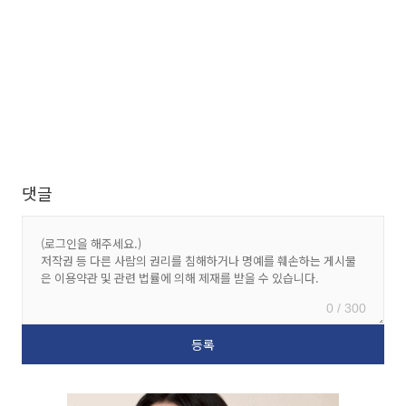
댓글
0 / 300