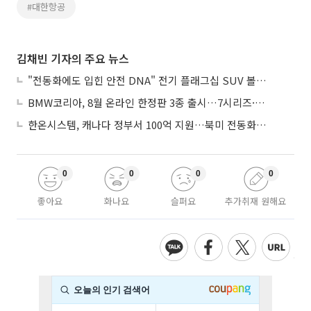
#대한항공
김채빈 기자의 주요 뉴스
"전동화에도 입힌 안전 DNA" 전기 플래그십 SUV 볼보 'EX90'
BMW코리아, 8월 온라인 한정판 3종 출시…7시리즈·X7·M340i 투어링
한온시스템, 캐나다 정부서 100억 지원…북미 전동화 시장 가속
0
0
0
0
좋아요
화나요
슬퍼요
추가취재 원해요