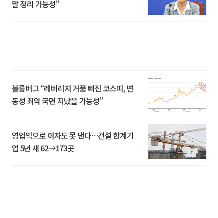
말 정리 가능성”
블룸버그 “레버리지 거품 빠진 코스피, 변
동성 최악 국면 지났을 가능성”
영업익으로 이자도 못 낸다…건설 한계기
업 5년 새 62→173곳