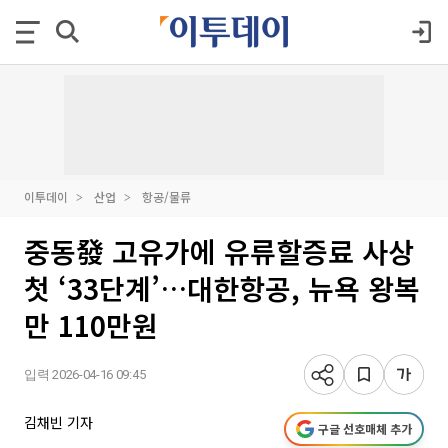
이투데이
산업
항공/물류
중동發 고유가에 유류할증료 사상
첫 ‘33단계’…대한항공, 뉴욕 왕복
만 110만원
입력 2026-04-16 09:45
김채빈 기자
구글 선호매체 추가