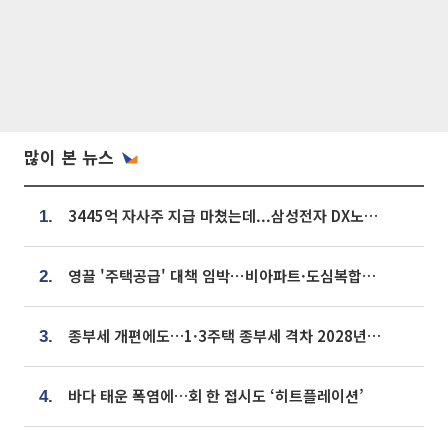
많이 본 뉴스
3445억 자사주 지급 마쳤는데...삼성전자 DX노조, 뒤늦은 '떼쓰기 집회'
1.
영끌 '주택공급' 대책 임박⋯비아파트·도심복합까지 총동원
2.
종부세 개편에도…1·3주택 종부세 격차 2028년부터 확대
3.
바다 태운 폭염에…회 한 접시도 ‘히트플레이션’
4.