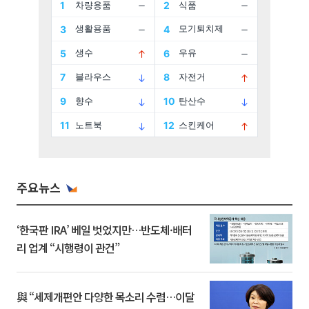
주요뉴스
‘한국판 IRA’ 베일 벗었지만…반도체·배터
리 업계 “시행령이 관건”
與 “세제개편안 다양한 목소리 수렴…이달