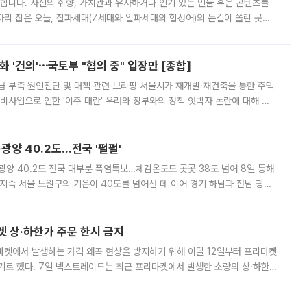
합니다. 자신의 취향, 가치관과 유사하거나 인기 있는 인물 혹은 콘텐츠를
'가 자리 잡은 오늘, 잘파세대(Z세대와 알파세대의 합성어)의 눈길이 쏠린 곳은
리는 공연장. 응원봉만큼이나 눈에 띄는 게 있습니다. 공연이 시작되기
 '건의'⋯국토부 "협의 중" 입장만 [종합]
급 부족 원인진단 및 대책 관련 브리핑 서울시가 재개발·재건축을 통한 주택
비사업으로 인한 '이주 대란' 우려와 정부와의 정책 엇박자 논란에 대해 정
실장은 2031년까지 31만 가구 착공 목표에 차질이 없다는 입장이나,
·광양 40.2도…전국 '펄펄'
·광양 40.2도 전국 대부분 폭염특보…체감온도도 곳곳 38도 넘어 8일 동해
지속 서울 노원구의 기온이 40도를 넘어선 데 이어 경기 하남과 전남 광양
. 전국 대부분 지역에 폭염특보가 내려진 가운데 곳곳에서 39~40도 안팎
켓 상·하한가 주문 한시 금지
마켓에서 발생하는 가격 왜곡 현상을 방지하기 위해 이달 12일부터 프리마켓
기로 했다. 7일 넥스트레이드는 최근 프리마켓에서 발생한 소량의 상·하한
, 주문 오류로 인한 가격 급등락을 최소화하기 위한 비상 대응방안을 발표