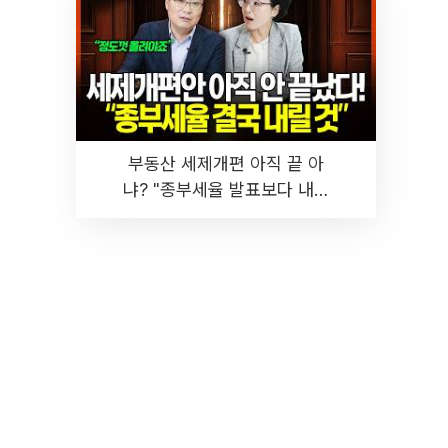
부동산 세제개편 아직 끝 아
냐? "종부세율 발표보다 내릴
것" 장기거주·양도세 전망 I 집
땅지성 I 김인만, 진미윤