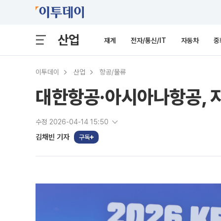
산업
재계
전자/통신/IT
자동차
중
이투데이
산업
항공/물류
대한항공·아시아나항공, 자선
수정 2026-04-14 15:50
김채빈 기자
구독