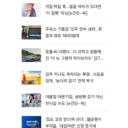
귀밑·턱밑 혹…얼굴 마비가 있다면
‘이 질병’ 의심[e건강~쏙]
주유소 기름값 12주 연속 내려…휘
발유·경유 1800원대
효율·AI 더했다…더 강하고 알뜰해
진 ‘더 뉴 그랜저 하이브리드’ [ET의
모빌리티]
입추 지나도 계속되는 폭염…식음료
업계, ‘늦더위 잡기’ 전력 투구
여름철 마른기침, 냉방병‧감기 아닌
천식일 수도 [e건강~쏙]
‘집도 코칭 받으며 산다’…월급쟁이
부자들, ‘내집마련’ 신청 증가세