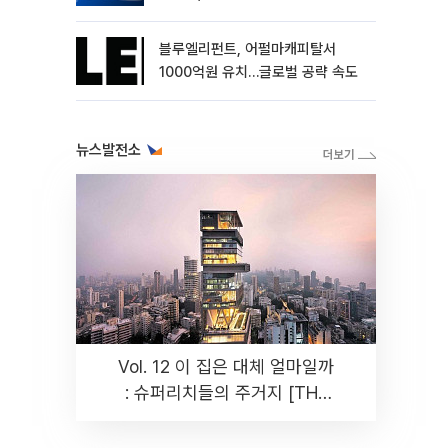
블루엘리펀트, 어펄마캐피탈서
1000억원 유치…글로벌 공략 속도
뉴스발전소
Vol. 12 이 집은 대체 얼마일까
: 슈퍼리치들의 주거지 [THE
RARE]