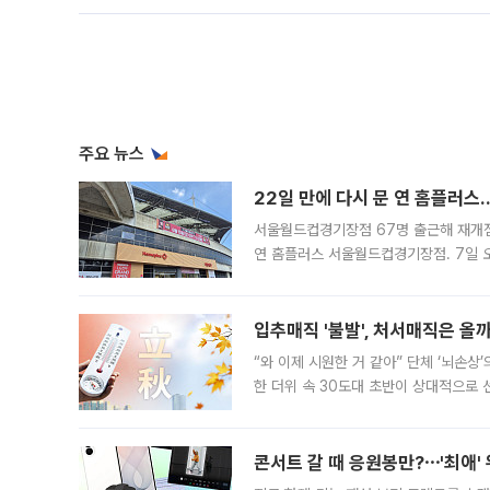
주요 뉴스
22일 만에 다시 문 연 홈플러스
서울월드컵경기장점 67명 출근해 재개점 
연 홈플러스 서울월드컵경기장점. 7일 
우유, 과일 같은 신선식품이 차근차근 자
입추매직 '불발', 처서매직은 올
“와 이제 시원한 거 같아” 단체 ‘뇌손상
한 더위 속 30도대 초반이 상대적으로
지역에 있었습니다. 7월 말에는 서풍과
콘서트 갈 때 응원봉만?⋯'최애'