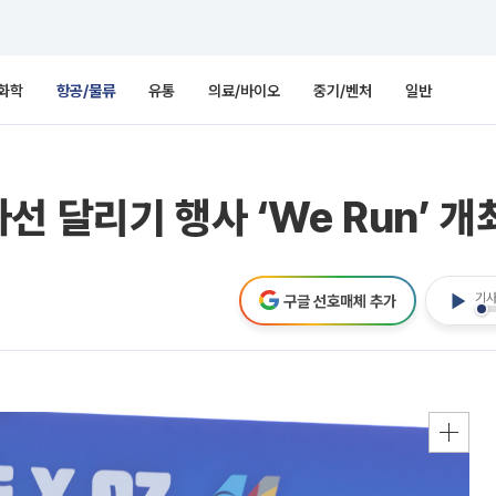
화학
항공/물류
유통
의료/바이오
중기/벤처
일반
 달리기 행사 ‘We Run’ 개
기사
구글 선호매체 추가