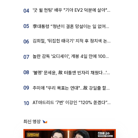
'굿 윌 헌팅' 배우 "기아 EV2 덕분에 살아"…교통사고 후 안전성 극찬
04
05
李대통령 “청년이 결혼 망설이는 일 없어야...제도상 불이익 조사”
김희철, '뒤집힌 태극기' 지적 후 정치색 논란…"좌우 떠나 우리나라 국기"
06
놀란 감독 '오디세이', 개봉 4일 만에 100만 돌파⋯'왕사남' 보다 빠르다
07
08
'불명' 문세윤, 故 터틀맨 빈자리 채웠다…'거북이' 눈물의 최종 우승
09
추미애 "우리 목표는 연대"…故 강일출 할머니 흉상 제막
AT마드리드 ‘7번’ 이강인 “120% 쏟겠다”⋯시메오네 감독 “필요한 선수”
10
최신 영상