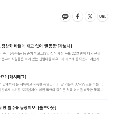
…정상화 바쁜데 재고 없어 ‘발동동’[가보니]
준비 신선식품 등 순차 입고…13일 정식 개장 목표 22일 만에 다시 문을
오전부터 직원들은 비어 있는 진열대를 채우느라 바쁘게 움직였다. 계란과
리를 잡기 시작했지만, 매장 곳곳엔 여전히 텅 빈 매대가 먼저 눈에 들어왔
까요? [해시태그]
’의 단계까지 온 지독하고 지독한 폭염입니다. 낮 기온이 37~39도를 찍는 극
 선선하게 느껴질 지경인데요. 이번 폭염의 중심은 처음 영남을 비롯한 동쪽
 북서풍이 산맥을 넘어 영남 쪽으로 내려오면서 뜨겁고 건조해졌는데요.
 위한 필수품 등장이오! [솔드아웃]