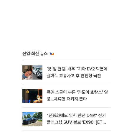
산업 최신 뉴스
'굿 윌 헌팅' 배우 "기아 EV2 덕분에
살아"…교통사고 후 안전성 극찬
폭염·스콜이 부른 ‘인도어 호캉스’ 열
풍…체류형 패키지 뜬다
"전동화에도 입힌 안전 DNA" 전기
플래그십 SUV 볼보 'EX90' [ET의
모빌리티]