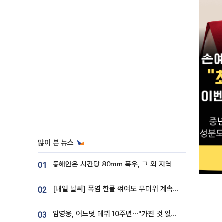
많이 본 뉴스
동해안은 시간당 80㎜ 폭우, 그 외 지역은 폭염…‘극과 극 날씨’
01
[내일 날씨] 폭염 한풀 꺾여도 무더위 계속⋯동해안 이틀 연속 비
02
임영웅, 어느덧 데뷔 10주년⋯"가진 것 없던 시절, 내 앞엔 20명의 팬뿐"
03