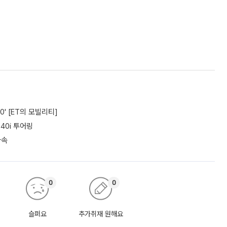
0' [ET의 모빌리티]
40i 투어링
가속
0
0
슬퍼요
추가취재 원해요