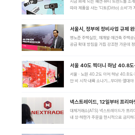
지금 화제 되는 패션·뷰티 트렌드를 소개
따라 제품을 사는 '디토(Ditto) 소비
어디일까요? 아이돌 콘서트 시작을 기다
서울시, 정부에 정비사업 규제 완화
명노준 주택실장, 재개발·재건축 주택공
공급 확대 방침을 거듭 강조한 가운데 정
면 반박하고 나섰다. 명노준 서울시 주택
서울 40도 찍더니 하남 40.8도
서울ㆍ노원 40.2도 이어 하남 40.8도
안 비 시작·내륙 소나기…무더위·열대야 
에서도 40도를 웃도는 기온이 관측됐다
의 극심한
넥스트레이드, 12일부터 프리마
대체거래소(ATS) 넥스트레이드가 프리
내 상·하한가 주문을 한시적으로 금지하
가 체결 사례와 관련해 설명자료를 내고