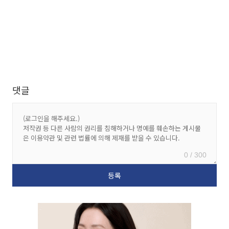
댓글
0 / 300