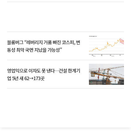
블룸버그 “레버리지 거품 빠진 코스피, 변
동성 최악 국면 지났을 가능성”
영업익으로 이자도 못 낸다…건설 한계기
업 5년 새 62→173곳