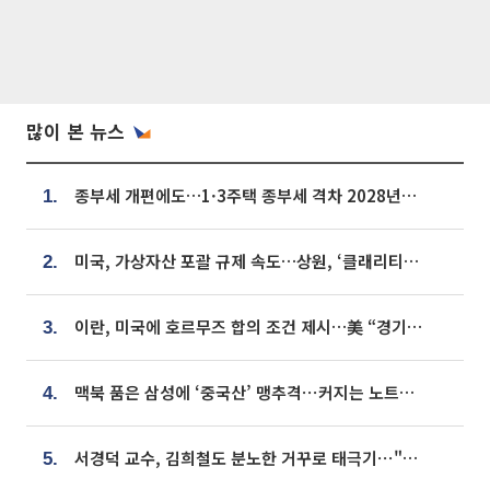
많이 본 뉴스
종부세 개편에도…1·3주택 종부세 격차 2028년부터 확대
1.
미국, 가상자산 포괄 규제 속도…상원, ‘클래리티법’ 9월 절차투표 추진
2.
이란, 미국에 호르무즈 합의 조건 제시…美 “경기 아직 안 끝나” [종합]
3.
맥북 품은 삼성에 ‘중국산’ 맹추격⋯커지는 노트북 OLED 시장
4.
서경덕 교수, 김희철도 분노한 거꾸로 태극기⋯"엉터리는 아냐, 아쉬울 뿐"
5.