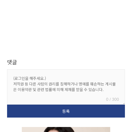
댓글
0 / 300