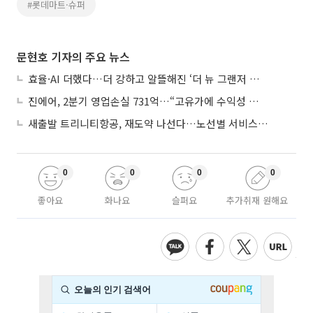
#롯데마트·슈퍼
문현호 기자의 주요 뉴스
효율·AI 더했다…더 강하고 알뜰해진 ‘더 뉴 그랜저 하이브리드’
진에어, 2분기 영업손실 731억…“고유가에 수익성 악화”
새출발 트리니티항공, 재도약 나선다…노선별 서비스 차별화
0
0
0
0
좋아요
화나요
슬퍼요
추가취재 원해요