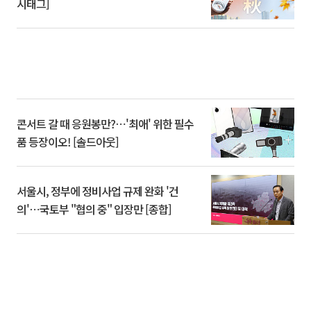
시태그]
콘서트 갈 때 응원봉만?⋯'최애' 위한 필수
품 등장이오! [솔드아웃]
서울시, 정부에 정비사업 규제 완화 '건
의'⋯국토부 "협의 중" 입장만 [종합]