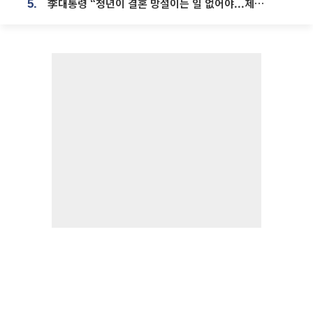
李대통령 “청년이 결혼 망설이는 일 없어야...제도상 불이익 조사”
5.