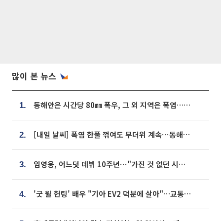
많이 본 뉴스
동해안은 시간당 80㎜ 폭우, 그 외 지역은 폭염…‘극과 극 날씨’
1.
[내일 날씨] 폭염 한풀 꺾여도 무더위 계속⋯동해안 이틀 연속 비
2.
임영웅, 어느덧 데뷔 10주년⋯"가진 것 없던 시절, 내 앞엔 20명의 팬뿐"
3.
'굿 윌 헌팅' 배우 "기아 EV2 덕분에 살아"…교통사고 후 안전성 극찬
4.