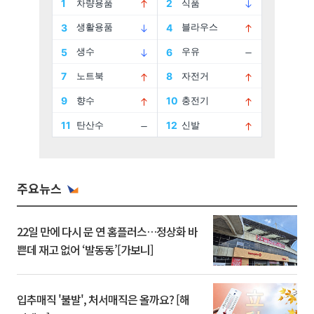
주요뉴스
22일 만에 다시 문 연 홈플러스…정상화 바
쁜데 재고 없어 ‘발동동’[가보니]
입추매직 '불발', 처서매직은 올까요? [해