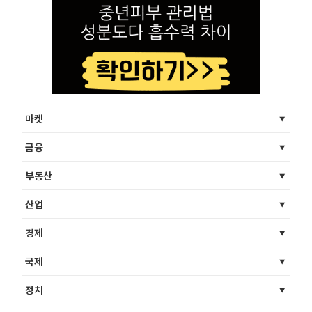
마켓
금융
부동산
산업
경제
국제
정치