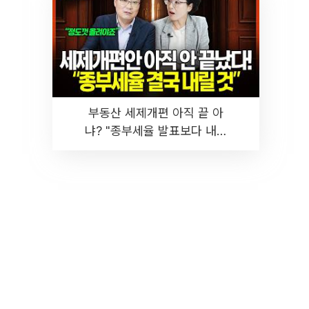
부동산 세제개편 아직 끝 아
냐? "종부세율 발표보다 내릴
것" 장기거주·양도세 전망 I 집
땅지성 I 김인만, 진미윤