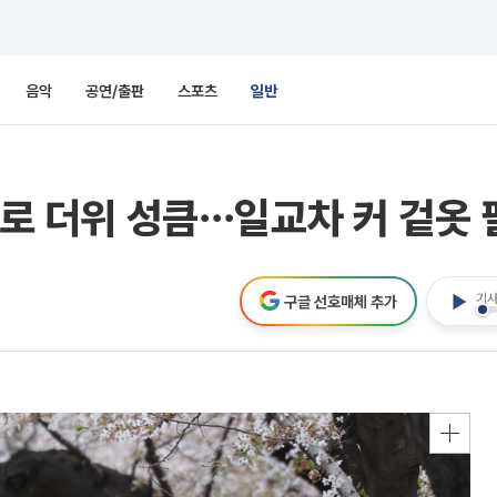
음악
공연/출판
스포츠
일반
도로 더위 성큼⋯일교차 커 겉옷
기사
구글 선호매체 추가