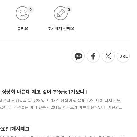
0
0
슬퍼요
추가취재 원해요
…정상화 바쁜데 재고 없어 ‘발동동’[가보니]
준비 신선식품 등 순차 입고…13일 정식 개장 목표 22일 만에 다시 문을
오전부터 직원들은 비어 있는 진열대를 채우느라 바쁘게 움직였다. 계란과
리를 잡기 시작했지만, 매장 곳곳엔 여전히 텅 빈 매대가 먼저 눈에 들어왔
까요? [해시태그]