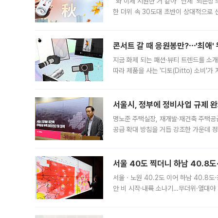
“와 이제 시원한 거 같아” 단체 ‘뇌손상
한 더위 속 30도대 초반이 상대적으로
지역에 있었습니다. 7월 말에는 서풍과
콘서트 갈 때 응원봉만?⋯'최애'
지금 화제 되는 패션·뷰티 트렌드를 소개
따라 제품을 사는 '디토(Ditto) 소비
어디일까요? 아이돌 콘서트 시작을 기다
서울시, 정부에 정비사업 규제 완화
명노준 주택실장, 재개발·재건축 주택공
공급 확대 방침을 거듭 강조한 가운데 정
면 반박하고 나섰다. 명노준 서울시 주택
서울 40도 찍더니 하남 40.8도
서울ㆍ노원 40.2도 이어 하남 40.8도
안 비 시작·내륙 소나기…무더위·열대야 
에서도 40도를 웃도는 기온이 관측됐다
의 극심한