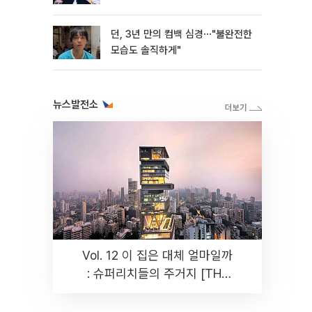
석"
던, 3년 만의 컴백 심경⋯"불완전한
모습도 솔직하게"
뉴스발전소
Vol. 12 이 집은 대체 얼마일까
: 슈퍼리치들의 주거지 [THE
RARE]