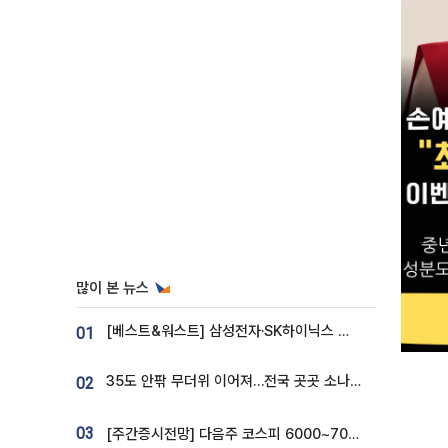
많이 본 뉴스
[베스트&워스트] 삼성전자·SK하이닉스 밀린 한 주…상상인증권은 85% 급등
01
35도 안팎 무더위 이어져…전국 곳곳 소나기 [오늘 날씨]
02
03
[주간증시전망] 다음주 코스피 6000~7000⋯“外人 수급은 정책이 변수”