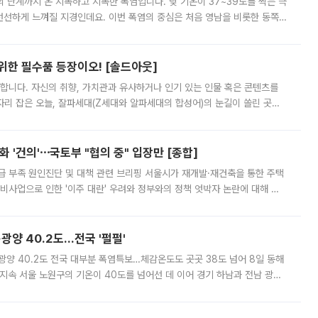
’의 단계까지 온 지독하고 지독한 폭염입니다. 낮 기온이 37~39도를 찍는 극
 선선하게 느껴질 지경인데요. 이번 폭염의 중심은 처음 영남을 비롯한 동쪽
 북서풍이 산맥을 넘어 영남 쪽으로 내려오면서 뜨겁고 건조해졌는데요.
 위한 필수품 등장이오! [솔드아웃]
합니다. 자신의 취향, 가치관과 유사하거나 인기 있는 인물 혹은 콘텐츠를
'가 자리 잡은 오늘, 잘파세대(Z세대와 알파세대의 합성어)의 눈길이 쏠린 곳은
리는 공연장. 응원봉만큼이나 눈에 띄는 게 있습니다. 공연이 시작되기
 '건의'⋯국토부 "협의 중" 입장만 [종합]
급 부족 원인진단 및 대책 관련 브리핑 서울시가 재개발·재건축을 통한 주택
비사업으로 인한 '이주 대란' 우려와 정부와의 정책 엇박자 논란에 대해 정
실장은 2031년까지 31만 가구 착공 목표에 차질이 없다는 입장이나,
·광양 40.2도…전국 '펄펄'
·광양 40.2도 전국 대부분 폭염특보…체감온도도 곳곳 38도 넘어 8일 동해
지속 서울 노원구의 기온이 40도를 넘어선 데 이어 경기 하남과 전남 광양
. 전국 대부분 지역에 폭염특보가 내려진 가운데 곳곳에서 39~40도 안팎