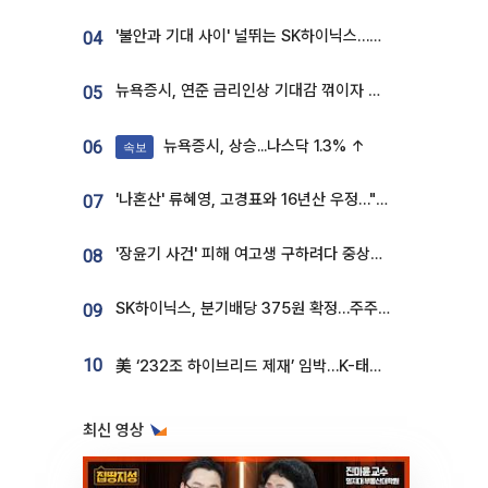
'불안과 기대 사이' 널뛰는 SK하이닉스…증권가 "HBM4·LTA 기반 펀터멘털 견고"
04
뉴욕증시, 연준 금리인상 기대감 꺾이자 상승...S&P500 사상 최고치 [종합]
05
뉴욕증시, 상승...나스닥 1.3% ↑
06
속보
'나혼산' 류혜영, 고경표와 16년산 우정…"자취방서 부모님과 마주쳐"
07
'장윤기 사건' 피해 여고생 구하려다 중상…고교생 의상자 지정
08
SK하이닉스, 분기배당 375원 확정…주주환원책 9월로 앞당겨 발표
09
10
美 ‘232조 하이브리드 제재’ 임박…K-태양광, 불확실성 털고 날개 다나
최신 영상