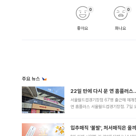
0
0
좋아요
화나요
주요 뉴스
22일 만에 다시 문 연 홈플러스
서울월드컵경기장점 67명 출근해 재개점 
연 홈플러스 서울월드컵경기장점. 7일 
우유, 과일 같은 신선식품이 차근차근 자
입추매직 '불발', 처서매직은 올