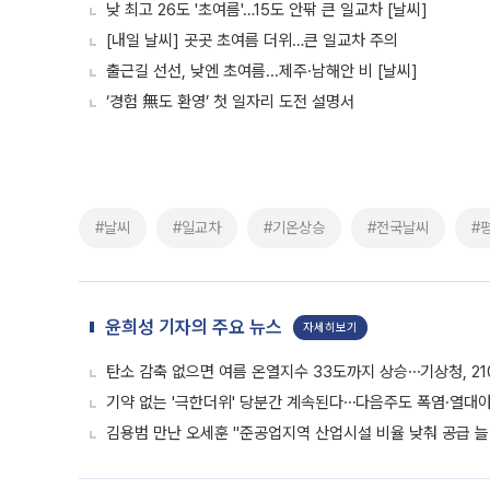
낮 최고 26도 '초여름'…15도 안팎 큰 일교차 [날씨]
[내일 날씨] 곳곳 초여름 더위…큰 일교차 주의
출근길 선선, 낮엔 초여름...제주·남해안 비 [날씨]
‘경험 無도 환영’ 첫 일자리 도전 설명서
#날씨
#일교차
#기온상승
#전국날씨
#
윤희성 기자의 주요 뉴스
자세히보기
탄소 감축 없으면 여름 온열지수 33도까지 상승⋯기상청, 2
기약 없는 '극한더위' 당분간 계속된다⋯다음주도 폭염·열대
김용범 만난 오세훈 "준공업지역 산업시설 비율 낮춰 공급 늘