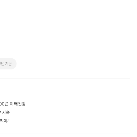
평년기온
100년 미래전망
야 지속
려야"