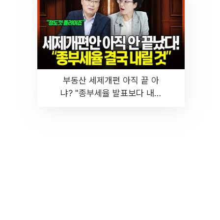
부동산 세제개편 아직 끝 아
냐? "종부세율 발표보다 내릴
것" 장기거주·양도세 전망 I 집
땅지성 I 김인만, 진미윤