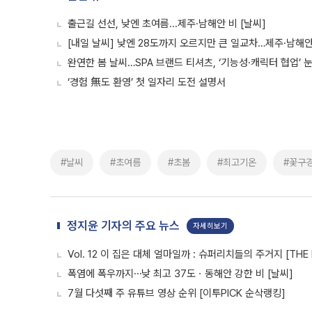
출근길 선선, 낮엔 초여름...제주·남해안 비 [날씨]
[내일 날씨] 낮엔 28도까지 오르지만 큰 일교차…제주·남해안
완연한 봄 날씨…SPA 브랜드 티셔츠, ‘기능성·캐릭터 협업’ 
‘경험 無도 환영’ 첫 일자리 도전 설명서
#날씨
#초여름
#초봄
#최고기온
#꽃구
정지윤 기자의 주요 뉴스
자세히보기
Vol. 12 이 집은 대체 얼마일까 : 슈퍼리치들의 주거지 [THE 
폭염에 폭우까지⋯낮 최고 37도ㆍ동해안 강한 비 [날씨]
7월 다섯째 주 유튜브 영상 순위 [이투PICK 순삭랭킹]