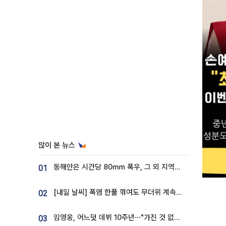
많이 본 뉴스
동해안은 시간당 80㎜ 폭우, 그 외 지역은 폭염…‘극과 극 날씨’
01
[내일 날씨] 폭염 한풀 꺾여도 무더위 계속⋯동해안 이틀 연속 비
02
임영웅, 어느덧 데뷔 10주년⋯"가진 것 없던 시절, 내 앞엔 20명의 팬뿐"
03