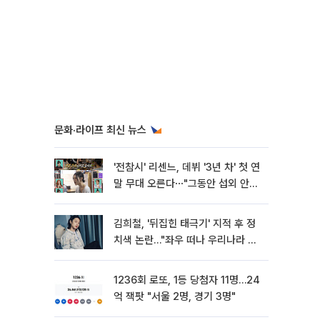
문화·라이프 최신 뉴스
'전참시' 리센느, 데뷔 '3년 차' 첫 연
말 무대 오른다⋯"그동안 섭외 안
와"
김희철, '뒤집힌 태극기' 지적 후 정
치색 논란…"좌우 떠나 우리나라 국
기"
1236회 로또, 1등 당첨자 11명…24
억 잭팟 "서울 2명, 경기 3명"