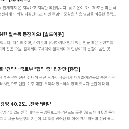
’의 단계까지 온 지독하고 지독한 폭염입니다. 낮 기온이 37~39도를 찍는 극
 선선하게 느껴질 지경인데요. 이번 폭염의 중심은 처음 영남을 비롯한 동쪽
 북서풍이 산맥을 넘어 영남 쪽으로 내려오면서 뜨겁고 건조해졌는데요.
 위한 필수품 등장이오! [솔드아웃]
합니다. 자신의 취향, 가치관과 유사하거나 인기 있는 인물 혹은 콘텐츠를
'가 자리 잡은 오늘, 잘파세대(Z세대와 알파세대의 합성어)의 눈길이 쏠린 곳은
리는 공연장. 응원봉만큼이나 눈에 띄는 게 있습니다. 공연이 시작되기
 '건의'⋯국토부 "협의 중" 입장만 [종합]
급 부족 원인진단 및 대책 관련 브리핑 서울시가 재개발·재건축을 통한 주택
비사업으로 인한 '이주 대란' 우려와 정부와의 정책 엇박자 논란에 대해 정
실장은 2031년까지 31만 가구 착공 목표에 차질이 없다는 입장이나,
·광양 40.2도…전국 '펄펄'
·광양 40.2도 전국 대부분 폭염특보…체감온도도 곳곳 38도 넘어 8일 동해
지속 서울 노원구의 기온이 40도를 넘어선 데 이어 경기 하남과 전남 광양
. 전국 대부분 지역에 폭염특보가 내려진 가운데 곳곳에서 39~40도 안팎