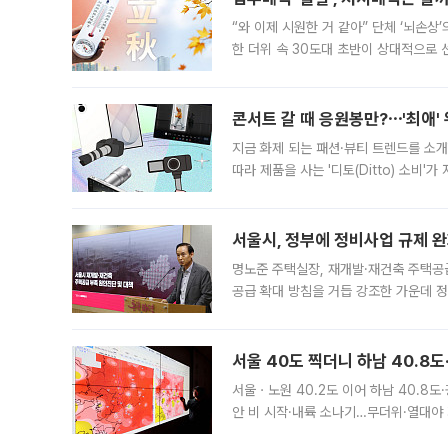
“와 이제 시원한 거 같아” 단체 ‘뇌손상
한 더위 속 30도대 초반이 상대적으로
지역에 있었습니다. 7월 말에는 서풍과
콘서트 갈 때 응원봉만?⋯'최애'
지금 화제 되는 패션·뷰티 트렌드를 소개
따라 제품을 사는 '디토(Ditto) 소비
어디일까요? 아이돌 콘서트 시작을 기다
서울시, 정부에 정비사업 규제 완화
명노준 주택실장, 재개발·재건축 주택공
공급 확대 방침을 거듭 강조한 가운데 정
면 반박하고 나섰다. 명노준 서울시 주택
서울 40도 찍더니 하남 40.8도
서울ㆍ노원 40.2도 이어 하남 40.8도
안 비 시작·내륙 소나기…무더위·열대야 
에서도 40도를 웃도는 기온이 관측됐다