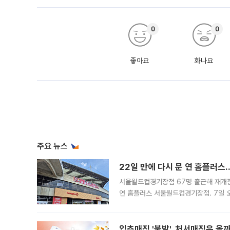
0
0
좋아요
화나요
주요 뉴스
22일 만에 다시 문 연 홈플러스
서울월드컵경기장점 67명 출근해 재개점 
연 홈플러스 서울월드컵경기장점. 7일 
우유, 과일 같은 신선식품이 차근차근 자
입추매직 '불발', 처서매직은 올