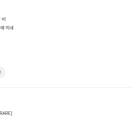
 비
눈에 띄네
경
RARE]