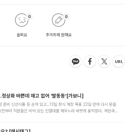
0
0
슬퍼요
추가취재 원해요
…정상화 바쁜데 재고 없어 ‘발동동’[가보니]
준비 신선식품 등 순차 입고…13일 정식 개장 목표 22일 만에 다시 문을
오전부터 직원들은 비어 있는 진열대를 채우느라 바쁘게 움직였다. 계란과
리를 잡기 시작했지만, 매장 곳곳엔 여전히 텅 빈 매대가 먼저 눈에 들어왔
까요? [해시태그]