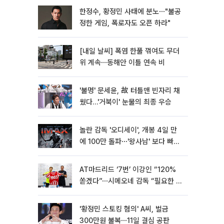
한정수, 황정민 사태에 분노⋯"불공
정한 게임, 폭로자도 오픈 하라"
[내일 날씨] 폭염 한풀 꺾여도 무더
위 계속⋯동해안 이틀 연속 비
'불명' 문세윤, 故 터틀맨 빈자리 채
웠다…'거북이' 눈물의 최종 우승
놀란 감독 '오디세이', 개봉 4일 만
에 100만 돌파⋯'왕사남' 보다 빠르
다
AT마드리드 ‘7번’ 이강인 “120%
쏟겠다”⋯시메오네 감독 “필요한 선
수”
'황정민 스토킹 혐의' A씨, 벌금
300만원 불복⋯11일 결심 공판