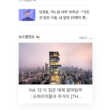
임영웅, 어느덧 데뷔 10주년⋯"가진
것 없던 시절, 내 앞엔 20명의 팬
뿐"
뉴스발전소
Vol. 12 이 집은 대체 얼마일까
: 슈퍼리치들의 주거지 [THE
RARE]