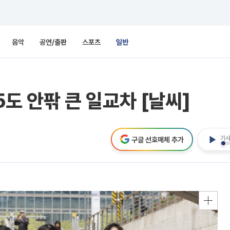
음악
공연/출판
스포츠
일반
5도 안팎 큰 일교차 [날씨]
기사
구글 선호매체 추가