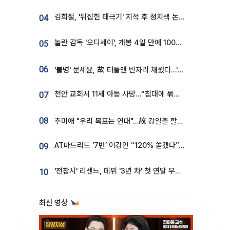
김희철, '뒤집힌 태극기' 지적 후 정치색 논란…"좌우 떠나 우리나라 국기"
04
놀란 감독 '오디세이', 개봉 4일 만에 100만 돌파⋯'왕사남' 보다 빠르다
05
06
'불명' 문세윤, 故 터틀맨 빈자리 채웠다…'거북이' 눈물의 최종 우승
천안 교회서 11세 아동 사망…“침대에 묶여 있었다” 진술 확보
07
08
추미애 "우리 목표는 연대"…故 강일출 할머니 흉상 제막
AT마드리드 ‘7번’ 이강인 “120% 쏟겠다”⋯시메오네 감독 “필요한 선수”
09
'전참시' 리센느, 데뷔 '3년 차' 첫 연말 무대 오른다⋯"그동안 섭외 안 와"
10
최신 영상