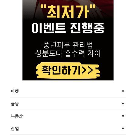
마켓
금융
부동산
산업