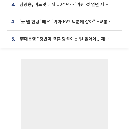
임영웅, 어느덧 데뷔 10주년⋯"가진 것 없던 시절, 내 앞엔 20명의 팬뿐"
3.
'굿 윌 헌팅' 배우 "기아 EV2 덕분에 살아"…교통사고 후 안전성 극찬
4.
李대통령 “청년이 결혼 망설이는 일 없어야...제도상 불이익 조사”
5.