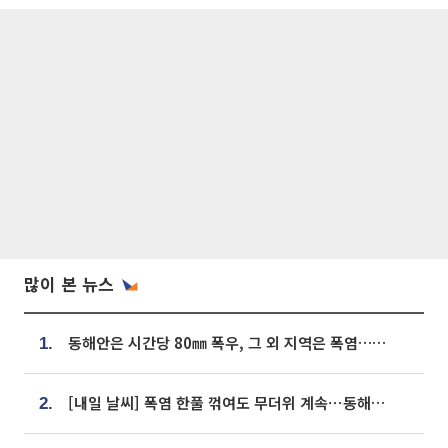
많이 본 뉴스
동해안은 시간당 80㎜ 폭우, 그 외 지역은 폭염…‘극과 극 날씨’
1.
[내일 날씨] 폭염 한풀 꺾여도 무더위 계속⋯동해안 이틀 연속 비
2.