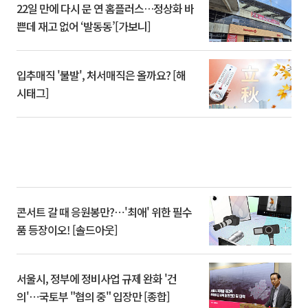
22일 만에 다시 문 연 홈플러스…정상화 바
쁜데 재고 없어 ‘발동동’[가보니]
입추매직 '불발', 처서매직은 올까요? [해
시태그]
콘서트 갈 때 응원봉만?⋯'최애' 위한 필수
품 등장이오! [솔드아웃]
서울시, 정부에 정비사업 규제 완화 '건
의'⋯국토부 "협의 중" 입장만 [종합]