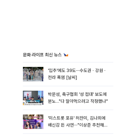
문화·라이프 최신 뉴스
'입추'에도 39도⋯수도권ㆍ강원ㆍ
전라 폭염 [날씨]
박문성, 축구협회 '성 접대' 보도에
분노…"다 말아먹으려고 작정했나"
'미스트롯 포유' 허찬미, 김나희에
배신감 든 사연⋯"이상준 추천해주
더라"