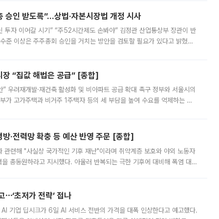
주총 승인 받도록”…상법·자본시장법 개정 시사
닌 투자 이어갈 시기” “주52시간제도 손봐야” 김정관 산업통상부 장관이 반
 수준 이상은 주주총회 승인을 거치는 방안을 검토할 필요가 있다고 밝혔다.
배구조와 주주권 강화 논의가 이어지는 가운데, 핵심 연구인력에 대한
 “집값 해법은 공급” [종합]
안” 우려재개발·재건축 활성화 및 비아파트 공급 확대 촉구 정부와 서울시의
정부가 고가주택과 비거주 1주택자 등의 세 부담을 높여 수요를 억제하는 카
키울 것이라며 세금이 아닌 공급이 근본적인 처방이라고 전면 반박했다.
방·전력망 확충 등 예산 반영 주문 [종합]
과 관련해 "사실상 국가적인 기후 재난"이라며 취약계층 보호와 야외 노동자
정력을 총동원하라고 지시했다. 아울러 반복되는 극한 기후에 대비해 폭염 대응
영하는 방안도 검토하라고 주문했다. 이 대통령은 이날 폭염·가뭄 대
예고⋯‘초저가 전략’ 접나
 AI 기업 딥시크가 6일 AI 서비스 전반의 가격을 대폭 인상한다고 예고했다.