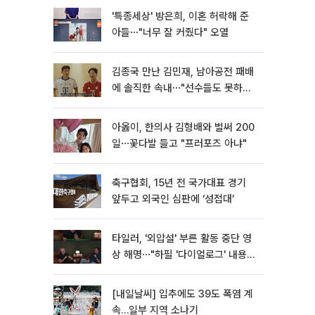
'특종세상' 방은희, 이혼 허락해 준
아들⋯"너무 잘 커줬다" 오열
김종국 만난 김민재, 남아공전 패배
에 솔직한 속내⋯"선수들도 못하긴
했다"
아옳이, 한의사 김형배와 벌써 200
일⋯꽃다발 들고 "프러포즈 아냐"
축구협회, 15년 전 국가대표 경기
앞두고 외국인 심판에 ‘성접대’
타일러, '외압설' 부른 활동 중단 영
상 해명⋯"하필 '다이얼로그' 내용이
라"
[내일날씨] 입추에도 39도 폭염 계
속…일부 지역 소나기