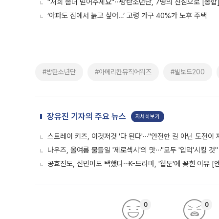
"저희 좀더 믿어주세요"⋯방탄소년단, 7명의 진심으로 [종합
‘아파도 집에서 늙고 싶어…’ 고령 가구 40%가 노후 주택
#방탄소년단
#아메리칸뮤직어워즈
#빌보드200
장유진 기자의 주요 뉴스
자세히보기
스트레이 키즈, 이것저것 '다 된다'⋯"안전한 길 아닌 도전이 
나우즈, 올여름 물들일 '제로섹시'의 맛⋯"모두 '입덕'시킬 것"
공효진도, 신민아도 택했다⋯K-드라마, '웹툰'에 꽂힌 이유 [
0
0