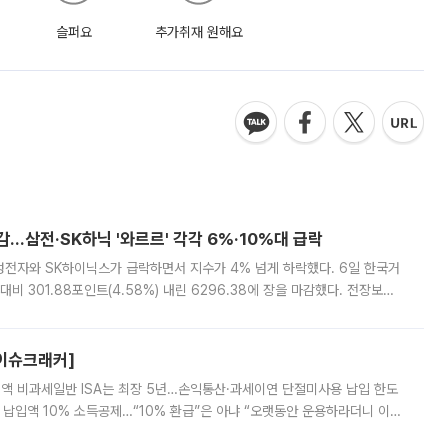
슬퍼요
추가취재 원해요
감…삼전·SK하닉 '와르르' 각각 6%·10%대 급락
삼성전자와 SK하이닉스가 급락하면서 지수가 4% 넘게 하락했다. 6일 한국거
비 301.88포인트(4.58%) 내린 6296.38에 장을 마감했다. 전장보다
스피는 장중 한때 6550.94까지 오르기도 했으나 6238.32까지 밀리기도 했
[이슈크래커]
 전액 비과세일반 ISA는 최장 5년…손익통산·과세이연 단절미사용 납입 한도
납입액 10% 소득공제…“10% 환급”은 아냐 “오랫동안 운용하라더니 이제
 ‘만능 절세 통장’으로 불리는 개인종합자산관리계좌(ISA)가 두 갈래로 개