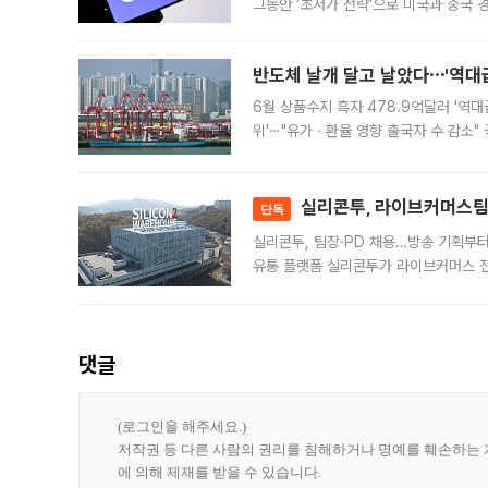
그동안 ‘초저가 전략’으로 미국과 중국
가된다. 블룸버그통신에 따르면 딥시크는
반도체 날개 달고 날았다⋯'역대급
6월 상품수지 흑자 478.9억달러 '역대
위'⋯"유가ㆍ환율 영향 출국자 수 감소" 
급 수출 호조가 매달 이어지면서 6월 
대 기
실리콘투, 라이브커머스팀 
단독
실리콘투, 팀장·PD 채용…방송 기획부
유통 플랫폼 실리콘투가 라이브커머스 전
나섰다. 국내 화장품을 해외 유통망에 공
댓글