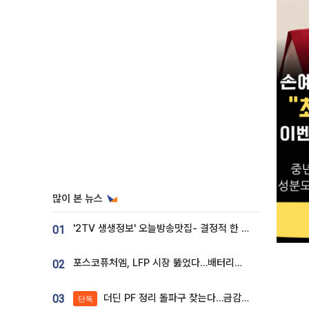
많이 본 뉴스
'2TV 생생정보' 오늘방송맛집- 결정적 한 수, 3종 메밀면! 메밀 소바 맛집 '의○○○○'
01
포스코퓨처엠, LFP 시장 뚫었다…배터리사와 대규모 장기 공급 합의
02
더딘 PF 정리 돌파구 찾는다…금감원, 1년 반 만에 매각설명회 재개
03
단독