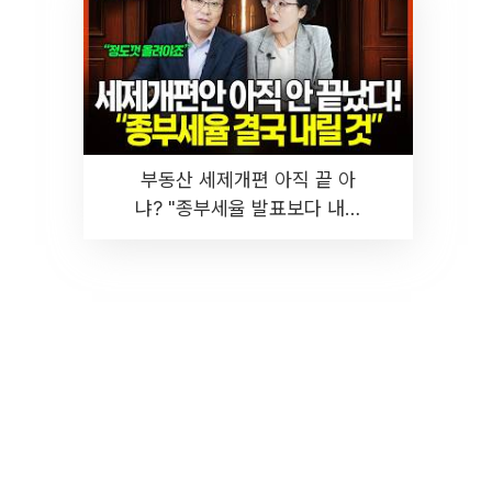
부동산 세제개편 아직 끝 아
냐? "종부세율 발표보다 내릴
것" 장기거주·양도세 전망 I 집
땅지성 I 김인만, 진미윤