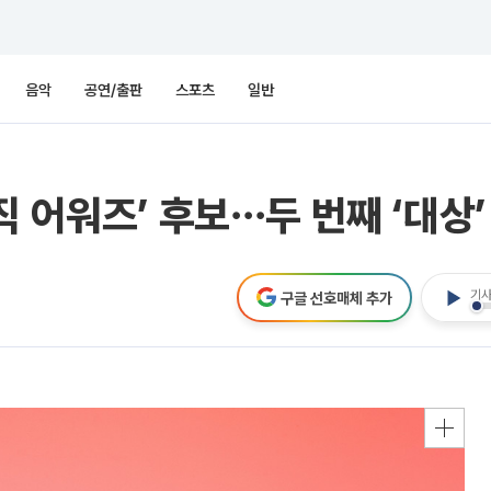
음악
공연/출판
스포츠
일반
 어워즈’ 후보⋯두 번째 ‘대상
기사
구글 선호매체 추가