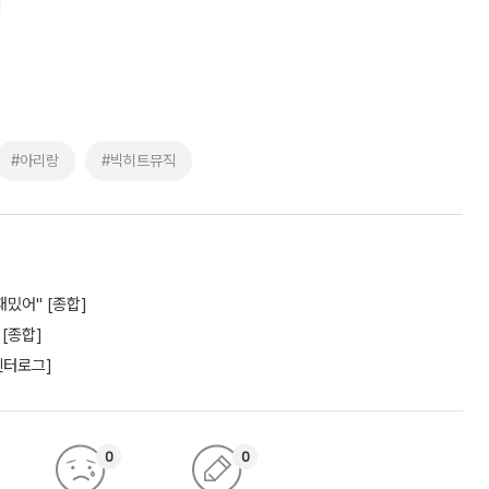
]
#아리랑
#빅히트뮤직
재밌어" [종합]
 [종합]
엔터로그]
0
0