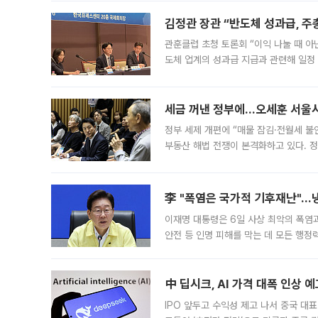
편을
김정관 장관 “반도체 성과급, 
관훈클럽 초청 토론회 “이익 나눌 때 아
도체 업계의 성과급 지급과 관련해 일정
최근 상법·자본시장법 개정으로 기업 지
세금 꺼낸 정부에…오세훈 서울시장
정부 세제 개편에 “매물 잠김·전월세 불
부동산 해법 전쟁이 본격화하고 있다. 
드를 꺼내자 서울시는 전·월세 부담만 
李 "폭염은 국가적 기후재난"…냉
이재명 대통령은 6일 사상 최악의 폭염
안전 등 인명 피해를 막는 데 모든 행
인프라 확충 계획을 내년도 예산안에 반
中 딥시크, AI 가격 대폭 인상 
IPO 앞두고 수익성 제고 나서 중국 대표