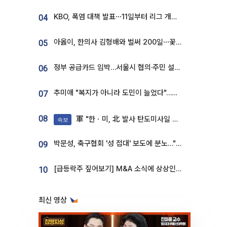
KBO, 폭염 대책 발표⋯11일부터 리그 개시ㆍ경기 오후 7시 시작
04
아옳이, 한의사 김형배와 벌써 200일⋯꽃다발 들고 "프러포즈 아냐"
05
정부 공급카드 임박…서울시 협의·주민 설득이 성패 가른다 [부동산 해법 전쟁]
06
추미애 "복지가 아니라 도민이 늘었다"…재정난 책임론 정면돌파
07
08
軍 "한ㆍ미, 北 발사 탄도미사일 제원 정밀분석 중"
속보
박문성, 축구협회 '성 접대' 보도에 분노…"다 말아먹으려고 작정했나"
09
[급등락주 짚어보기] M&A 소식에 상상인증권ㆍ유니켐 ‘상한가’⋯유증 제동 걸린 SK디앤디↑
10
최신 영상