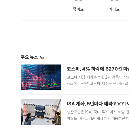
좋아요
화나요
주요 뉴스
코스피, 4% 하락에 6270선 마
코스피 시장 시가총액 1, 2위 종목인 
래소에 따르면 코스피 지수는 전 거래일 대
1.81% 내린 6478.75에 출발한 코
다. 이날 오전
ISA 계좌, 5년마다 깨라고요? 
생산적금융 ISA, 국내 투자 이자·배당
이월도 폐지…기존 계좌까지 적용청년형 
는 5년마다 계좌를 해지하라는 건가요?”