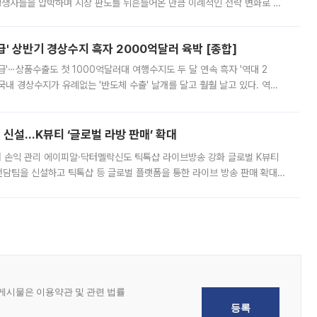
 경쟁사들을 압박하며 시장 판도를 뒤흔들어온 만큼 이례적인 전략 변화로 평
 이날 공지를 통해 구체적인 인상 폭은 공개하지 않았지만 상당한 수
' 상반기 경상수지 흑자 2000억달러 육박 [종합]
급'⋯상품수출도 첫 1000억달러대 여행수지도 두 달 연속 흑자 '역대 2
국내 경상수지가 유례없는 '반도체 수출' 날개를 달고 훨훨 날고 있다. 역대
경상수지 뿐 아니라 상반기 경상수지 흑자도 2000억달러에 근접하며 사상 최
신설…K뷰티 ‘글로벌 라방 판매’ 확대
터 손익 관리 에이피알·닥터멜락신도 틱톡샵 라이브방송 강화 글로벌 K뷰티
담팀을 신설하고 틱톡샵 등 글로벌 플랫폼을 통한 라이브 방송 판매 확대에
급하는 데서 한발 더 나아가 방송 기획과 상품 구성, 출연자 섭외, 손익