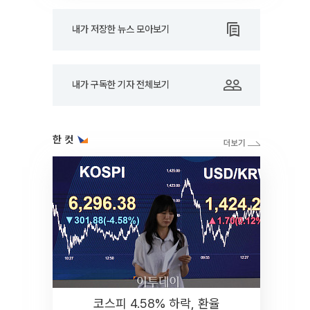
내가 저장한 뉴스 모아보기
내가 구독한 기자 전체보기
한 컷
코스피 4.58% 하락, 환율