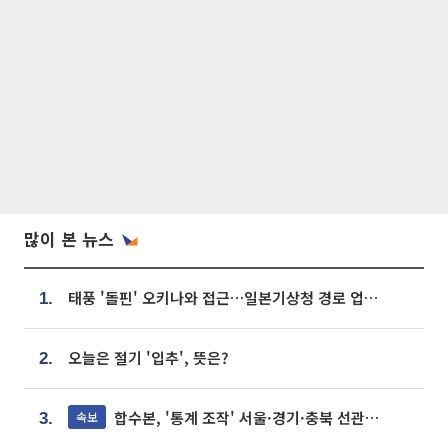
많이 본 뉴스
태풍 '돌핀' 오키나와 접근…일본기상청 경로 업데이트
1.
오늘은 절기 '입추', 뜻은?
2.
합수본, '통계 조작' 서울·경기·충북 선관위 등 추가 압수수색
속보
3.