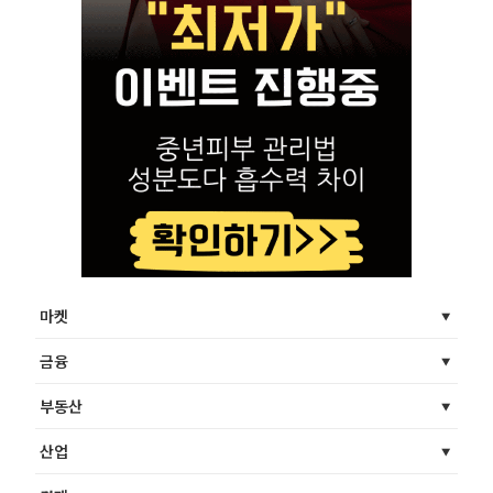
마켓
금융
부동산
산업