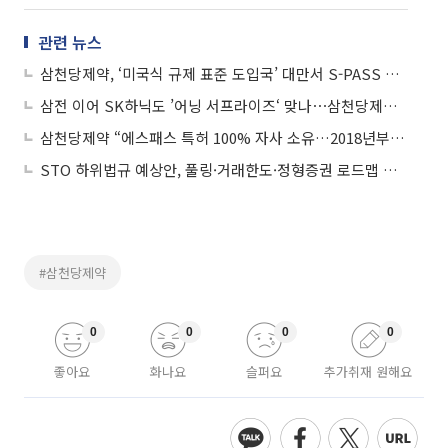
관련 뉴스
삼천당제약, ‘미국식 규제 표준 도입국’ 대만서 S-PASS 특허 등록…실증 데이터 심사 통과
삼전 이어 SK하닉도 ’어닝 서프라이즈‘ 맞나⋯삼천당제약 16%↓
삼천당제약 “에스패스 특허 100% 자사 소유…2018년부터 개발비 전액 부담”
STO 하위법규 예상안, 풀링·거래한도·정형증권 로드맵 제시
#삼천당제약
0
0
0
0
좋아요
화나요
슬퍼요
추가취재 원해요