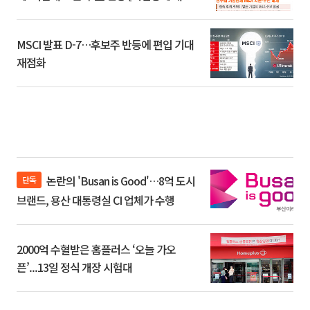
환]
MSCI 발표 D-7…후보주 반등에 편입 기대
재점화
논란의 'Busan is Good'…8억 도시
단독
브랜드, 용산 대통령실 CI 업체가 수행
2000억 수혈받은 홈플러스 ‘오늘 가오
픈’...13일 정식 개장 시험대