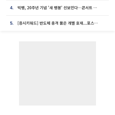
빅뱅, 20주년 기념 '새 뱅봉' 선보인다⋯콘서트 앞두고 팝업 개최
4.
[증시키워드] 반도체 충격 뚫은 개별 호재...포스코퓨처엠·에코프로·한화솔루션 '눈길'
5.