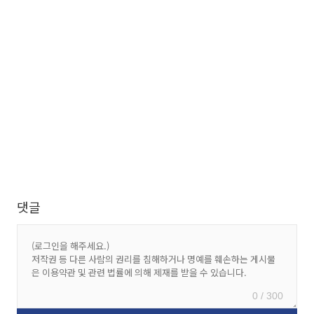
댓글
0 / 300