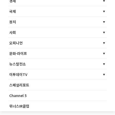
경제
국제
정치
사회
오피니언
문화·라이프
뉴스발전소
이투데이TV
스페셜리포트
Channel 5
위너스IR클럽