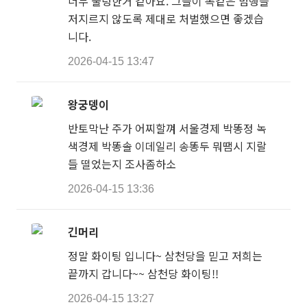
너무 물렁한거 같아요. 그들이 똑같은 범행을
저지르지 않도록 제대로 처벌했으면 좋겠습
니다.
2026-04-15 13:47
왕궁뎅이
반토막난 주가 어찌할껴 서울경제 박똥정 녹
색경제 박똥솔 이데일리 송똥두 뭐땜시 지랄
들 떨었는지 조사좀하소
2026-04-15 13:36
긴머리
정말 화이팅 입니다~ 삼천당을 믿고 저희는
끝까지 갑니다~~ 삼천당 화이팅!!
2026-04-15 13:27