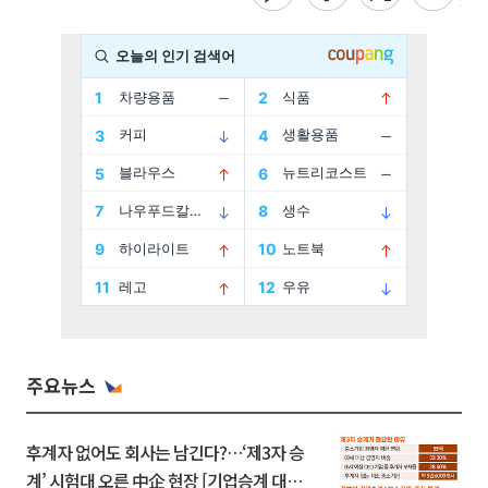
주요뉴스
후계자 없어도 회사는 남긴다?…‘제3자 승
계’ 시험대 오른 中企 현장 [기업승계 대전