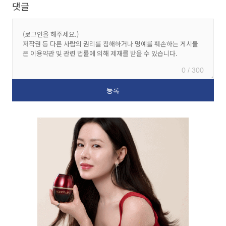
댓글
0 / 300