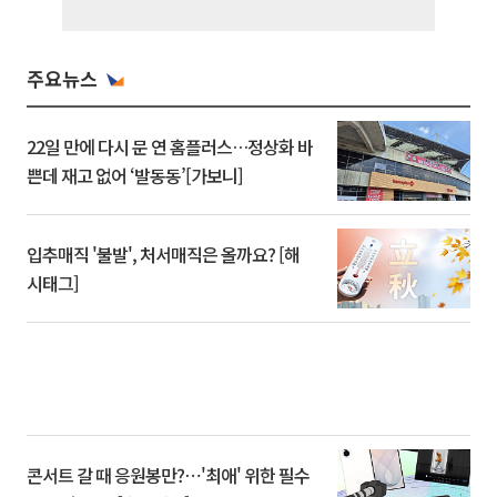
주요뉴스
22일 만에 다시 문 연 홈플러스…정상화 바
쁜데 재고 없어 ‘발동동’[가보니]
입추매직 '불발', 처서매직은 올까요? [해
시태그]
콘서트 갈 때 응원봉만?⋯'최애' 위한 필수