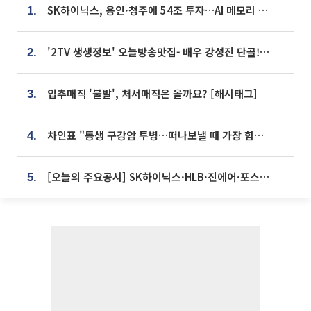
SK하이닉스, 용인·청주에 54조 투자…AI 메모리 생산기지 키운다
1.
'2TV 생생정보' 오늘방송맛집- 배우 강성진 단골! 쌀국수ㆍ푸팟퐁 커리 맛집 '블○○○'
2.
입추매직 '불발', 처서매직은 올까요? [해시태그]
3.
차인표 "동생 구강암 투병…떠나보낼 때 가장 힘들었다”
4.
[오늘의 주요공시] SK하이닉스·HLB·진에어·포스코홀딩스·네이버·대우건설 등
5.