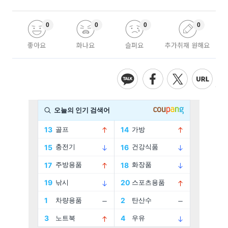
0
0
0
0
좋아요
화나요
슬퍼요
추가취재 원해요