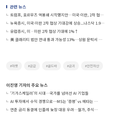
관련 뉴스
트럼프, 호르무즈 역봉쇄 시작했지만…미국·이란, 2차 협상 검토 중
뉴욕증시, 미국·이란 2차 협상 기대감에 상승...나스닥 1.96%↑
유럽증시, 미ㆍ이란 2차 협상 기대에 1%↑
美 클래리티 법안 연내 통과 가능성 13%…상원 문턱서 제동
#마켓
#금값
#골드바
#금괴
#안전자산
이진영 기자의 주요 뉴스
‘기가스케일러’의 시대…국가를 넘어선 AI 기업들
AI 투자에서 수익 경쟁으로⋯MS는 ‘증명’ vs 메타는 ‘숙제’
연준 금리 동결에 인플레 늦장 대응 우려…월가, 주식도 채권도 던졌다