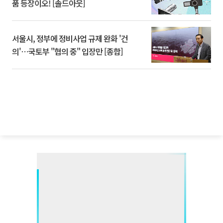
품 등장이오! [솔드아웃]
서울시, 정부에 정비사업 규제 완화 '건
의'⋯국토부 "협의 중" 입장만 [종합]