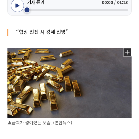
기사 듣기
00:00 / 01:23
“협상 진전 시 강세 전망”
▲금괴가 쌓여있는 모습. (연합뉴스)