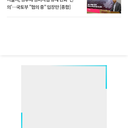
의'⋯국토부 "협의 중" 입장만 [종합]