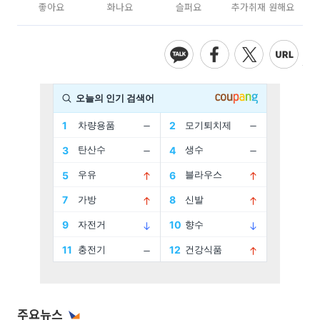
좋아요
화나요
슬퍼요
추가취재 원해요
주요뉴스