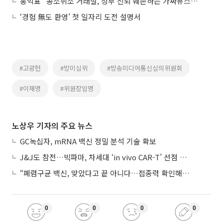
홍익표 “공소취소 거래설, 정부 신뢰 훼손하는 가짜뉴스⋯방미심위 조사 있을 것”
‘경험 無도 환영’ 첫 일자리 도전 설명서
#고광헌
#방미심위
#방송미디어통신심의위원회
#이재명
#위원장임명
노상우 기자의 주요 뉴스
GC녹십자, mRNA 백신 정밀 분석 기술 확보
J&J도 참전…빅파마, 차세대 ‘in vivo CAR-T’ 선점 경쟁 본격화
“폐렴구균 백신, 맞았다고 끝 아니다…접종력 확인해야”
0
0
0
0