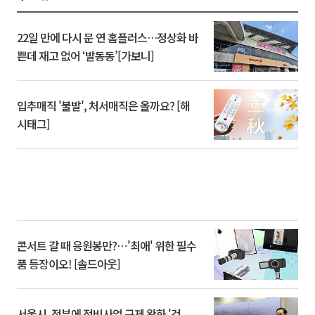
22일 만에 다시 문 연 홈플러스…정상화 바
쁜데 재고 없어 ‘발동동’[가보니]
입추매직 '불발', 처서매직은 올까요? [해
시태그]
콘서트 갈 때 응원봉만?⋯'최애' 위한 필수
품 등장이오! [솔드아웃]
서울시, 정부에 정비사업 규제 완화 '건