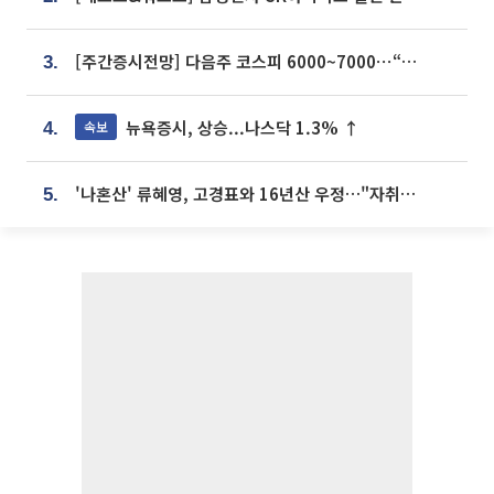
[주간증시전망] 다음주 코스피 6000~7000⋯“外人 수급은 정책이 변수”
3.
뉴욕증시, 상승...나스닥 1.3% ↑
속보
4.
'나혼산' 류혜영, 고경표와 16년산 우정…"자취방서 부모님과 마주쳐"
5.