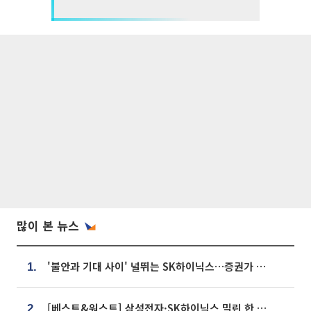
많이 본 뉴스
'불안과 기대 사이' 널뛰는 SK하이닉스…증권가 "HBM4·LTA 기반 펀터멘털 견고"
1.
[베스트&워스트] 삼성전자·SK하이닉스 밀린 한 주…상상인증권은 85% 급등
2.