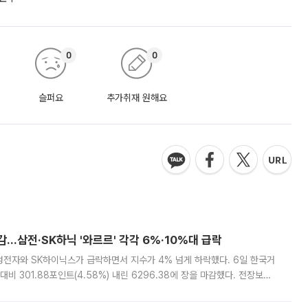
0
0
슬퍼요
추가취재 원해요
감…삼전·SK하닉 '와르르' 각각 6%·10%대 급락
삼성전자와 SK하이닉스가 급락하면서 지수가 4% 넘게 하락했다. 6일 한국거
비 301.88포인트(4.58%) 내린 6296.38에 장을 마감했다. 전장보다
스피는 장중 한때 6550.94까지 오르기도 했으나 6238.32까지 밀리기도 했