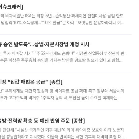
[이슈크래커]
 전액 비과세일반 ISA는 최장 5년…손익통산·과세이연 단절미사용 납입 한도
납입액 10% 소득공제…“10% 환급”은 아냐 “오랫동안 운용하라더니 이제
 ‘만능 절세 통장’으로 불리는 개인종합자산관리계좌(ISA)가 두 갈래로 개
주총 승인 받도록”…상법·자본시장법 개정 시사
닌 투자 이어갈 시기” “주52시간제도 손봐야” 김정관 산업통상부 장관이 반
 수준 이상은 주주총회 승인을 거치는 방안을 검토할 필요가 있다고 밝혔다.
배구조와 주주권 강화 논의가 이어지는 가운데, 핵심 연구인력에 대한
 “집값 해법은 공급” [종합]
안” 우려재개발·재건축 활성화 및 비아파트 공급 확대 촉구 정부와 서울시의
정부가 고가주택과 비거주 1주택자 등의 세 부담을 높여 수요를 억제하는 카
키울 것이라며 세금이 아닌 공급이 근본적인 처방이라고 전면 반박했다.
방·전력망 확충 등 예산 반영 주문 [종합]
과 관련해 "사실상 국가적인 기후 재난"이라며 취약계층 보호와 야외 노동자
정력을 총동원하라고 지시했다. 아울러 반복되는 극한 기후에 대비해 폭염 대응