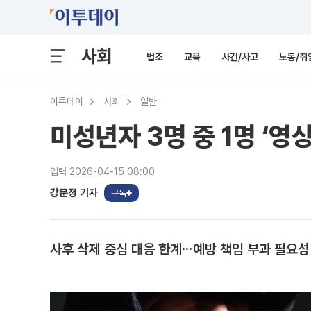
사회
법조
교육
사건/사고
노동/취
이투데이
사회
일반
미성년자 3명 중 1명 ‘영
입력 2026-04-15 08:00
강문정 기자
구독
사후 삭제 중심 대응 한계⋯예방 책임 부과 필요성