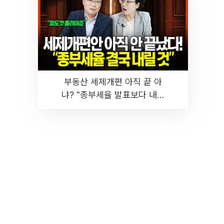
부동산 세제개편 아직 끝 아
냐? "종부세율 발표보다 내릴
것" 장기거주·양도세 전망 I 집
땅지성 I 김인만, 진미윤