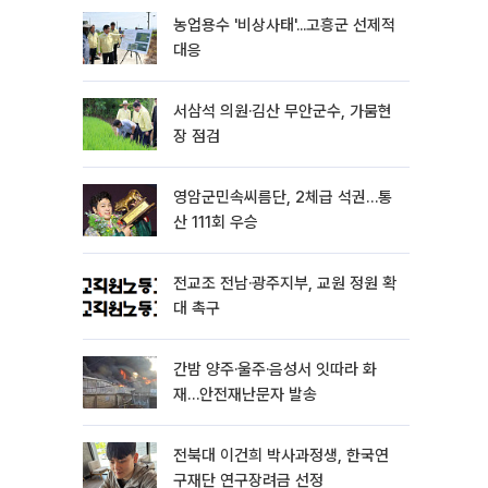
농업용수 '비상사태'...고흥군 선제적
대응
서삼석 의원·김산 무안군수, 가뭄현
장 점검
영암군민속씨름단, 2체급 석권…통
산 111회 우승
전교조 전남·광주지부, 교원 정원 확
대 촉구
간밤 양주·울주·음성서 잇따라 화
재…안전재난문자 발송
전북대 이건희 박사과정생, 한국연
구재단 연구장려금 선정