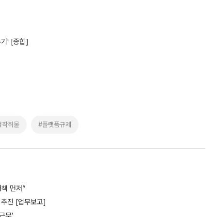
' [종합]
성착취물
#플랫폼규제
책 먼저”
추진 [업무보고]
근무’