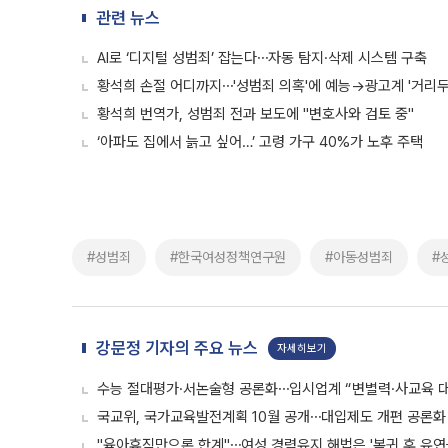
관련 뉴스
AI로 ‘디지털 성범죄’ 잡는다⋯자동 탐지·삭제 시스템 구축
황석희 손절 어디까지⋯'성범죄 의혹'에 예능→광고계 '거리두기
황석희 번역가, 성범죄 전과 보도에 "변호사와 검토 중"
‘아파도 집에서 늙고 싶어…’ 고령 가구 40%가 노후 주택
#성범죄
#한국여성정책연구원
#아동성범죄
#
강문정 기자의 주요 뉴스
자세히보기
수능 절대평가·서논술형 공론화⋯입시업계 “변별력·사교육 대
국교위, 국가교육발전계획 10월 공개⋯대입제도 개편 공론화 
"육아휴직만으론 한계"⋯여성 경력유지 해법은 '복귀 후 유연