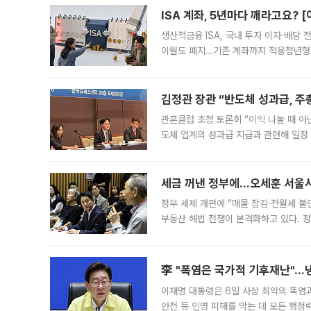
ISA 계좌, 5년마다 깨라고요? 
생산적금융 ISA, 국내 투자 이자·배당
이월도 폐지…기존 계좌까지 적용청년형 
는 5년마다 계좌를 해지하라는 건가요?”
편을
김정관 장관 “반도체 성과급, 
관훈클럽 초청 토론회 “이익 나눌 때 아
도체 업계의 성과급 지급과 관련해 일정
최근 상법·자본시장법 개정으로 기업 지
세금 꺼낸 정부에…오세훈 서울시장
정부 세제 개편에 “매물 잠김·전월세 불
부동산 해법 전쟁이 본격화하고 있다. 
드를 꺼내자 서울시는 전·월세 부담만 
李 "폭염은 국가적 기후재난"…냉
이재명 대통령은 6일 사상 최악의 폭염
안전 등 인명 피해를 막는 데 모든 행