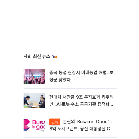
사회 최신 뉴스
중국 농업 현장서 미래농업 해법...보
성군 찾았다
현대차 새만금 9조 투자효과 키우려
면…AI·로봇·수소 공공기관 집적화
시급
논란의 'Busan is Good'…
단독
8억 도시브랜드, 용산 대통령실 CI
업체가 수행