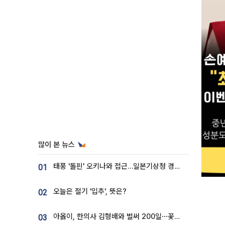
많이 본 뉴스
태풍 '돌핀' 오키나와 접근…일본기상청 경로 업데이트
01
오늘은 절기 '입추', 뜻은?
02
아옳이, 한의사 김형배와 벌써 200일⋯꽃다발 들고 "프러포즈 아냐"
03