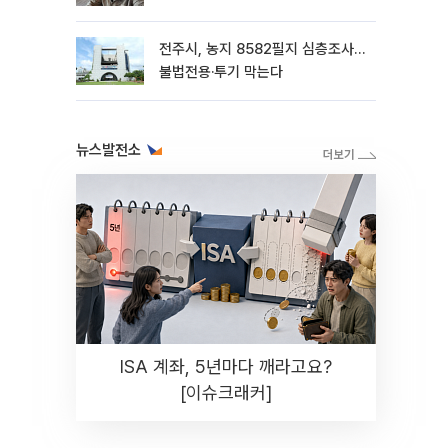
전주시, 농지 8582필지 심층조사…
불법전용·투기 막는다
뉴스발전소
ISA 계좌, 5년마다 깨라고요?
[이슈크래커]