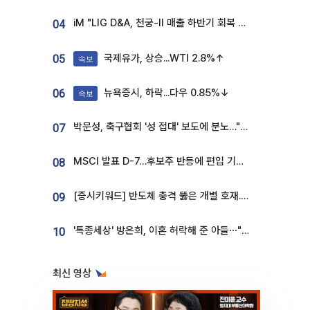
iM "LIG D&A, 천궁-II 매출 하반기 회복 전망…방산 톱픽 유지"
04
국제유가, 상승...WTI 2.8%↑
05
속보
뉴욕증시, 하락...다우 0.85%↓
06
속보
박문성, 축구협회 '성 접대' 보도에 분노…"다 말아먹으려고 작정했나"
07
MSCI 발표 D-7…후보주 반등에 편입 기대 재점화
08
[증시키워드] 반도체 충격 뚫은 개별 호재...포스코퓨처엠·에코프로·한화솔루션 '눈길'
09
'특종세상' 방은희, 이혼 허락해 준 아들⋯"너무 잘 커줬다" 오열
10
최신 영상