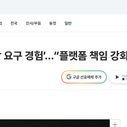
업
전국
인사/부음
동정
일반
상 요구 경험’…“플랫폼 책임 강
기사
구글 선호매체 추가