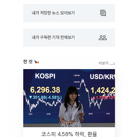
내가 저장한 뉴스 모아보기
내가 구독한 기자 전체보기
한 컷
코스피 4.58% 하락, 환율