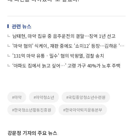
관련 뉴스
남태현, 마약 집유 중 음주운전의 결말⋯징역 1년 선고
'마약 혐의' 식케이, 재판 중에도 '쇼미12' 등장⋯김하온 '우승' 무대 함께했다
'131억 마약 유통ㆍ밀수' 혐의 박왕열, 검찰 송치
‘아파도 집에서 늙고 싶어…’ 고령 가구 40%가 노후 주택
#마약
#마약청소년
#국립중앙청소년수련원
#한국청소년활동진흥원
#한국마약퇴치운동본부
강문정 기자의 주요 뉴스