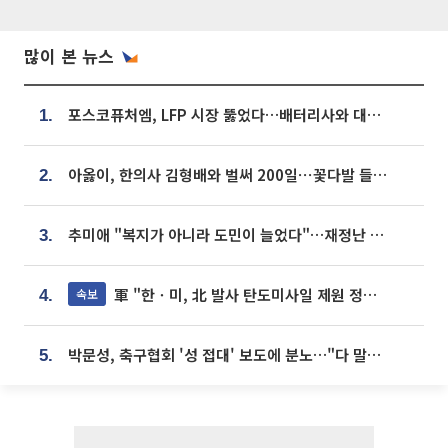
많이 본 뉴스
포스코퓨처엠, LFP 시장 뚫었다…배터리사와 대규모 장기 공급 합의
1.
아옳이, 한의사 김형배와 벌써 200일⋯꽃다발 들고 "프러포즈 아냐"
2.
추미애 "복지가 아니라 도민이 늘었다"…재정난 책임론 정면돌파
3.
軍 "한ㆍ미, 北 발사 탄도미사일 제원 정밀분석 중"
속보
4.
박문성, 축구협회 '성 접대' 보도에 분노…"다 말아먹으려고 작정했나"
5.