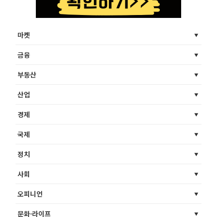
마켓
금융
부동산
산업
경제
국제
정치
사회
오피니언
문화·라이프