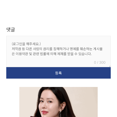
댓글
0 / 300