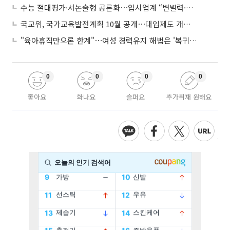
수능 절대평가·서논술형 공론화⋯입시업계 “변별력·사교육 대책 먼저”
국교위, 국가교육발전계획 10월 공개⋯대입제도 개편 공론화 추진
"육아휴직만으론 한계"⋯여성 경력유지 해법은 '복귀 후 유연근무’
0
0
0
0
좋아요
화나요
슬퍼요
추가취재 원해요