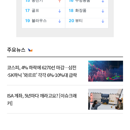
주요뉴스
코스피, 4% 하락에 6270선 마감…삼전
·SK하닉 '와르르' 각각 6%·10%대 급락
ISA 계좌, 5년마다 깨라고요? [이슈크래
커]