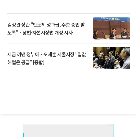
김정관 장관 “반도체 성과급, 주총 승인 받
도록”…상법·자본시장법 개정 시사
세금 꺼낸 정부에…오세훈 서울시장 “집값
해법은 공급” [종합]