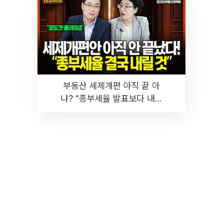
부동산 세제개편 아직 끝 아
냐? "종부세율 발표보다 내릴
것" 장기거주·양도세 전망 I 집
땅지성 I 김인만, 진미윤