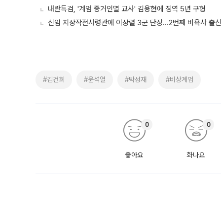
내란특검, '계엄 증거인멸 교사' 김용현에 징역 5년 구형
신임 지상작전사령관에 이상렬 3군 단장...2번째 비육사 출
#김건희
#윤석열
#박성재
#비상계엄
0
0
좋아요
화나요