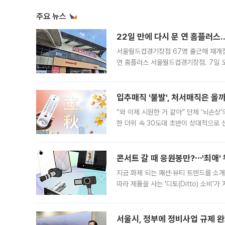
주요 뉴스
22일 만에 다시 문 연 홈플러스
서울월드컵경기장점 67명 출근해 재개점 
연 홈플러스 서울월드컵경기장점. 7일 
우유, 과일 같은 신선식품이 차근차근 자
입추매직 '불발', 처서매직은 올
“와 이제 시원한 거 같아” 단체 ‘뇌손상
한 더위 속 30도대 초반이 상대적으로
지역에 있었습니다. 7월 말에는 서풍과
콘서트 갈 때 응원봉만?⋯'최애'
지금 화제 되는 패션·뷰티 트렌드를 소개
따라 제품을 사는 '디토(Ditto) 소비
어디일까요? 아이돌 콘서트 시작을 기다
서울시, 정부에 정비사업 규제 완화