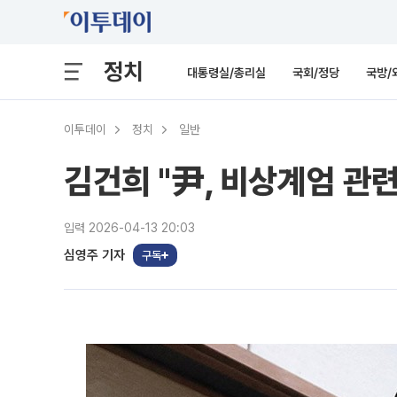
정치
대통령실/총리실
국회/정당
국방/
이투데이
정치
일반
김건희 "尹, 비상계엄 관
입력 2026-04-13 20:03
심영주 기자
구독