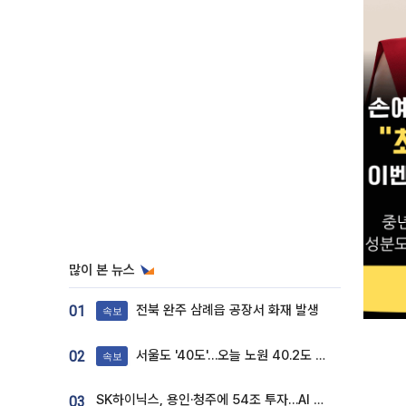
많이 본 뉴스
전북 완주 삼례읍 공장서 화재 발생
01
속보
서울도 '40도'…오늘 노원 40.2도 기록
02
속보
SK하이닉스, 용인·청주에 54조 투자…AI 메모리 생산기지 키운다
03