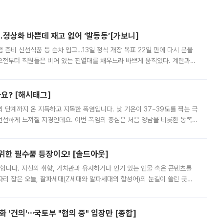
…정상화 바쁜데 재고 없어 ‘발동동’[가보니]
준비 신선식품 등 순차 입고…13일 정식 개장 목표 22일 만에 다시 문을
오전부터 직원들은 비어 있는 진열대를 채우느라 바쁘게 움직였다. 계란과
리를 잡기 시작했지만, 매장 곳곳엔 여전히 텅 빈 매대가 먼저 눈에 들어왔
까요? [해시태그]
’의 단계까지 온 지독하고 지독한 폭염입니다. 낮 기온이 37~39도를 찍는 극
 선선하게 느껴질 지경인데요. 이번 폭염의 중심은 처음 영남을 비롯한 동쪽
 북서풍이 산맥을 넘어 영남 쪽으로 내려오면서 뜨겁고 건조해졌는데요.
 위한 필수품 등장이오! [솔드아웃]
합니다. 자신의 취향, 가치관과 유사하거나 인기 있는 인물 혹은 콘텐츠를
'가 자리 잡은 오늘, 잘파세대(Z세대와 알파세대의 합성어)의 눈길이 쏠린 곳은
리는 공연장. 응원봉만큼이나 눈에 띄는 게 있습니다. 공연이 시작되기
 '건의'⋯국토부 "협의 중" 입장만 [종합]