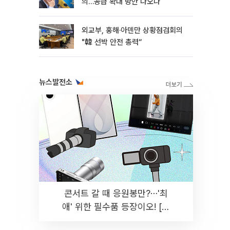
의…공급 확대 방안 나오나
외교부, 홍해·아덴만 상황점검회의
"韓 선박 안전 총력“
뉴스발전소
콘서트 갈 때 응원봉만?⋯'최
애' 위한 필수품 등장이오! [솔
드아웃]