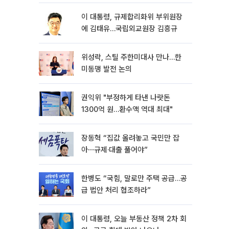
이 대통령, 규제합리화위 부위원장
에 김태유…국립외교원장 김흥규
위성락, 스틸 주한미대사 만나…한
미동맹 발전 논의
권익위 "부정하게 타낸 나랏돈
1300억 원…환수액 역대 최대"
장동혁 “집값 올려놓고 국민만 잡
아⋯규제·대출 풀어야”
한병도 “국힘, 말로만 주택 공급…공
급 법안 처리 협조하라”
이 대통령, 오늘 부동산 정책 2차 회