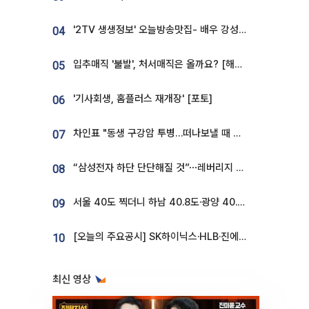
'2TV 생생정보' 오늘방송맛집- 배우 강성진 단골! 쌀국수ㆍ푸팟퐁 커리 맛집 '블○○○'
04
입추매직 '불발', 처서매직은 올까요? [해시태그]
05
'기사회생, 홈플러스 재개장' [포토]
06
차인표 "동생 구강암 투병…떠나보낼 때 가장 힘들었다”
07
“삼성전자 하단 단단해질 것”⋯레버리지 규제에 쏠림 완화 [찐코노미]
08
서울 40도 찍더니 하남 40.8도·광양 40.2도…전국 '펄펄'
09
[오늘의 주요공시] SK하이닉스·HLB·진에어·포스코홀딩스·네이버·대우건설 등
10
최신 영상