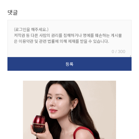
댓글
0 / 300