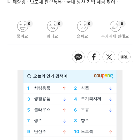
태양광ㆍ반도체 전략품목⋯국내 생산 기업 세금 깎아준다
0
0
0
0
좋아요
화나요
슬퍼요
추가취재 원해요