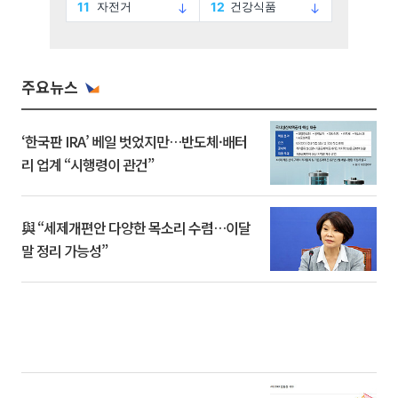
주요뉴스
‘한국판 IRA’ 베일 벗었지만…반도체·배터
리 업계 “시행령이 관건”
與 “세제개편안 다양한 목소리 수렴…이달
말 정리 가능성”