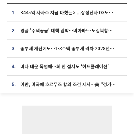
3445억 자사주 지급 마쳤는데...삼성전자 DX노조, 뒤늦은 '떼쓰기 집회'
1.
영끌 '주택공급' 대책 임박⋯비아파트·도심복합까지 총동원
2.
종부세 개편에도…1·3주택 종부세 격차 2028년부터 확대
3.
바다 태운 폭염에…회 한 접시도 ‘히트플레이션’
4.
이란, 미국에 호르무즈 합의 조건 제시…美 “경기 아직 안 끝나” [종합]
5.