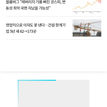
블룸버그 “레버리지 거품 빠진 코스피, 변
동성 최악 국면 지났을 가능성”
영업익으로 이자도 못 낸다…건설 한계기
업 5년 새 62→173곳