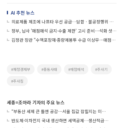
AI 추천 뉴스
의료제품 제조에 나프타 우선 공급…담합ㆍ불공정행위 엄정대응
정부, 납사 '매점매석 금지·수출 제한' 고시 준비⋯석화 셧다운 막는다
김정관 장관 "수액포장재·종량제봉투 수급 이상무⋯매점매석 무관용 엄단"
#재정경제부
#중동사태
#매점매석
#주사기
#주사침
세종=조아라 기자의 주요 뉴스
“부동산 세제 큰 틀엔 공감⋯서울 집값 잡힐지는 미지수”
반도체·이차전지 국내 생산하면 세액공제…생산적금융 ISA 신설