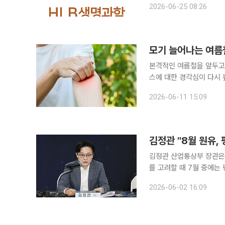
2026-06-25 08:26
장 공략에 속도를 낸다. 
모기 늘어나는 여름
본격적인 여름철을 앞두고
스에 대한 경각심이 다시 높아지고 있다. 9일(현지시간) CN
기(Aedes aegypti
2026-06-11 15:09
김정관 "8월 원유,
김정관 산업통상부 장관은 
를 고려할 때 7월 중에는 평시 
대에서 이재명 대통령 주재
2026-06-02 16:09
동향을 보고하며 이같이 밝