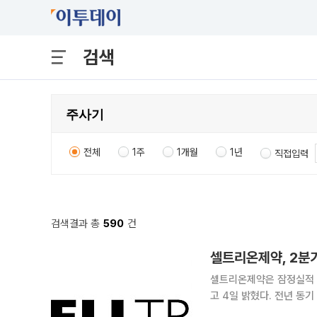
검색
전체
1주
1개월
1년
직접입력
검색결과 총
590
건
셀트리온제약, 2분
셀트리온제약은 잠정실적 공
고 4일 밝혔다. 전년 동기
역대 최대치를 달성했다. 2분기 영업이익률은 전년 동기 대비 0.8%p 상승한 12.6%를 기록했다.