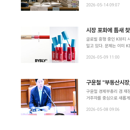
질 불균형을 조절하는 전
2026-05-14 09:07
녕 두통과 불안, 수면장애
시장 포화에 틈새 찾
글로벌 흥행 중인 K뷰티 
밀고 있다. 문제는 이미 
축적한 소비자 데이터에 기
2026-05-09 11:00
구윤철 "부동산시장,
구윤철 경제부총리 겸 재정
거주자를 중심으로 새롭게 재편되는 전
울청사에서 비상경제본부 
2026-05-08 09:06
이 나타날 수 있다는 우려