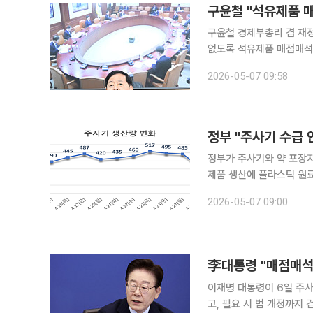
구윤철 "석유제품 매
구윤철 경제부총리 겸 재정
없도록 석유제품 매점매석 금지 
전 정부세종청사에서 민생물
2026-05-07 09:58
품은 물론 먹거리, 의약품
정부 "주사기 수급
정부가 주사기와 약 포장지
제품 생산에 플라스틱 원료를 
관계부처는 7일 ‘민생물가
2026-05-07 09:00
李대통령 "매점매석
이재명 대통령이 6일 주사
고, 필요 시 법 개정까지