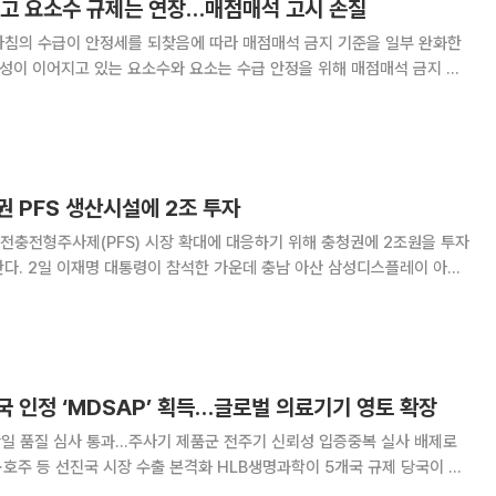
풀고 요소수 규제는 연장…매점매석 고시 손질
사침의 수급이 안정세를 되찾음에 따라 매점매석 금지 기준을 일부 완화한
실성이 이어지고 있는 요소수와 요소는 수급 안정을 위해 매점매석 금지 조
 태스크포스(TF)
요소수·요소 매점매석금지 고시 운영방안'을
 PFS 생산시설에 2조 투자
전충전형주사제(PFS) 시장 확대에 대응하기 위해 충청권에 2조원을 투자
디스플레이 아산
 첨단산업 발전비전 국민보고회’를 통해 셀트리온은 충청북도에 바이오의
약품 생산시설 투자 계획을 발표했다. 보고회에 참석한 유영호 셀트리온제
국 인정 ‘MDSAP’ 획득…글로벌 의료기기 영토 확장
단일 품질 심사 통과…주사기 제품군 전주기 신뢰성 입증중복 실사 배제로
시장 수출 본격화 HLB생명과학이 5개국 규제 당국이 공
료기기 단일 심사 프로그램을 통과하며 북미를 비롯한 선진국 의료기기 시