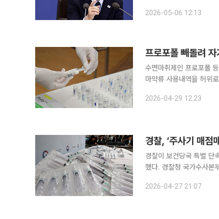
단에서다. 이 대통령은 이날 오전 청와대에서 제20회 국무회의 겸 제7차 비상경제점검회의에서 "앞
2026-05-06 12:13
으로 매점매석이 발각되면
프로포폴 빼돌려 자
수면마취제인 프로포폴 등
마약류 사용내역을 허위로 보고한 사실이 적발됐다
품의약품안전청에서 브리핑
2026-04-29 12:23
투약한 간호조무사 A씨와
경찰, ‘주사기 매점
경찰이 보건당국 특별 단
했다. 경찰청 국가수사본부는 27일 식품의약품안전처로부터 주사기 매점매석 혐의가 확인된 의료
기기 판매업체 4곳에 대
2026-04-27 21:07
배당했다