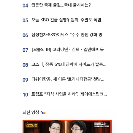
급등한 국제 금값…국내 금시세는?
04
오늘 KBO 긴급 실행위원회, 주말도 폭염취소 될까
05
삼성전자·SK하이닉스 “주주 환원 강화 방안 마련”
06
[오늘의 IR] 고려아연ㆍ심텍ㆍ엘앤에프 등
07
코스피, 장중 5%대 급락에 사이드카 발동…삼성·SK 동반 폭락
08
티웨이항공, 새 이름 '트리니티항공' 첫발…SSC 전략 본격화
09
트럼프 “자석 사업을 하라”…제이에스링크, 비중국 영구자석 공급망 구축 속도
10
최신 영상