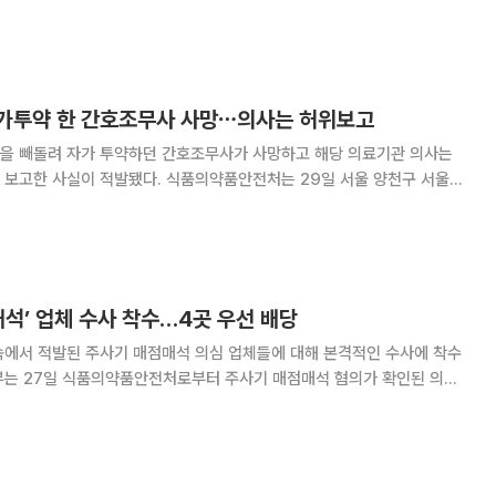
 물건을 몰수하라"면서 이같이 밝혔다.
가투약 한 간호조무사 사망⋯의사는 허위보고
을 빼돌려 자가 투약하던 간호조무사가 사망하고 해당 의료기관 의사는
. 식품의약품안전처는 29일 서울 양천구 서울식
을 열고 서울 광진구 소재 한 내과의원에서 의료용 마약류를 불법 반출·
 마약류통합관리시스템(NIMS)에 투약내역을 허위 보고
매석’ 업체 수사 착수…4곳 우선 배당
속에서 적발된 주사기 매점매석 의심 업체들에 대해 본격적인 수사에 착수
한 고발장을 접수하고, 사건을 관할 시·도경찰청 반부패경제범죄수사대에
고 밝혔다. 해당 사건은 각각 인천경찰청, 경기남부경찰청, 경기북부경