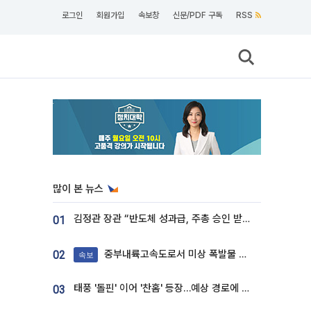
로그인
회원가입
속보창
신문/PDF 구독
RSS
많이 본 뉴스
김정관 장관 “반도체 성과급, 주총 승인 받도록”…상법·자본시장법 개정 시사
01
중부내륙고속도로서 미상 폭발물 발견
02
속보
태풍 '돌핀' 이어 '찬홈' 등장…예상 경로에 한국 '한숨'
03