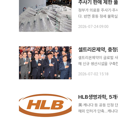
주사기 판매 제한 
정부가 의료용 주사기·주
다. 반면 중동 정세 불확
치를 한 달 더 연장하기로 했다. 재정경제부는 24일 민생물가 특별관리 관계장관
2026-07-24 09:00
에서 '주사기·주사침 및 
셀트리온제약, 충청권
셀트리온제약이 글로벌 사
해 신규 생산시설을 구축한다. 2일 이재명 대통령이 참석한 가운데 충남 아산 삼성
캠퍼스에서 열린 ‘충청권
2026-07-02 15:18
HLB생명과학, 5개
美·캐나다 등 공동 인정 
해외 인허가 단축…캐나다·호주 등 선진국 
동으로 인정하는 국제 의