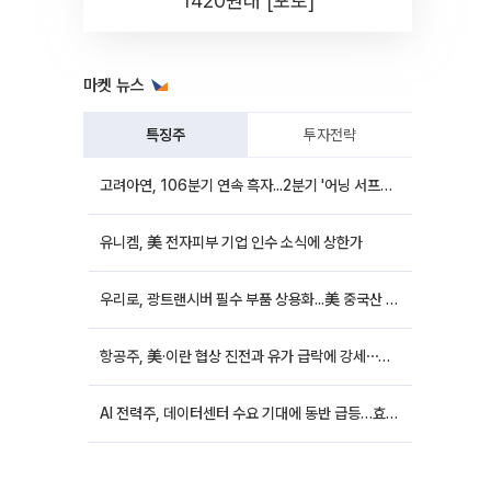
1420원대 [포토]
마켓 뉴스
특징주
투자전략
고려아연, 106분기 연속 흑자...2분기 '어닝 서프라이즈'에 장 초반 12%대 강세
유니켐, 美 전자피부 기업 인수 소식에 상한가
우리로, 광트랜시버 필수 부품 상용화...美 중국산 퇴출 추진에 상승세
항공주, 美·이란 협상 진전과 유가 급락에 강세⋯한진칼 8%↑
AI 전력주, 데이터센터 수요 기대에 동반 급등…효성중공업 10%↑