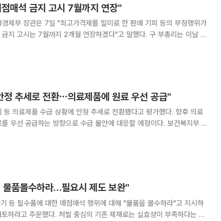
점매석 금지 고시 7월까지 연장"
경제부 장관은 7일 "최고가격제를 빌미로 한 판매 기피 등의 부정행위가
고시는 7월까지 2개월 연장하겠다"고 말했다. 구 부총리는 이날 오
가 특별관리 관계 장관 태스크포스(TF) 8차 회의를 주재하며 "석유제
, 의료기기 등 민생 밀접품목의 가격과
 안정 추세로 전환⋯의료제품에 원료 우선 공급"
 등 의료제품 수급 상황에 안정 추세로 전환됐다고 평가했다. 향후 의료
우선 공급하는 방향으로 수급 불안에 대응할 예정이다. 보건복지부 등
 특별관리 관계장관 전담반(TF)’ 회의에서 이 같은 ‘중동전쟁 대응 의료제
품 수급·가격동향 및 조치사항’을 발표했다. 먼저 정부는 의원
 물품몰수하라…필요시 제도 보완"
기 등 필수품에 대한 매점매석 행위에 대해 "물품을 몰수하라"고 지시하
 검토하라고 주문했다. 처벌 중심의 기존 제재로는 실효성이 부족하다는 판