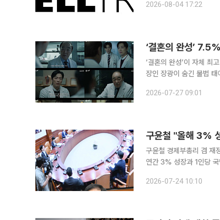
2026-08-04 17:22
케미컬 의약품의 안정적인
‘결혼의 완성’ 7.
‘결혼의 완성’이 자체 최
장인 장광이 숨긴 불법 
건에 휘말렸다. 27일 시청률조사회사 닐슨코리아에 따르면 전날 방송된 KBS 2TV 토일 미니시리
2026-07-27 09:01
즈 ‘결혼의 완성’ 8회는 전
구윤철 "올해 3% 
구윤철 경제부총리 겸 재정
연간 3% 성장과 1인당 국민
리는 이날 오전 정부서울청
2026-07-24 10:10
서 "2분기 GDP는 전기 대