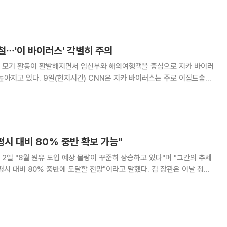
국가별 중복 실사 부담을 덜고 품질 신뢰성을
철⋯'이 바이러스' 각별히 주의
 모기 활동이 활발해지면서 임신부와 해외여행객을 중심으로 지카 바이러
N은 지카 바이러스는 주로 이집트숲모
)에 물려 감염되는 질병으로, 임신부가 감염될 경우 태아에게 소두증 등 심각한
선천성 기형을 유발할 수 있다고 보도했다. 지카 바이러스는
 평시 대비 80% 중반 확보 가능"
2일 "8월 원유 도입 예상 물량이 꾸준히 상승하고 있다"며 "그간의 추세
대비 80% 중반에 도달할 전망"이라고 말했다. 김 장관은 이날 청와
로 열린 국무회의에서 중동 전쟁 발발 95일째를 맞아 주요 에너지 수급
혔다. 그는 "5∼7월 원유는 전