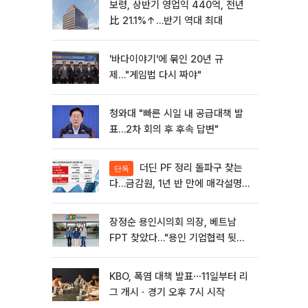
보령, 상반기 영업익 440억, 전년
比 21.1%↑…반기 역대 최대
'바다이야기'에 묶인 20년 규
제…"게임법 다시 짜야"
청와대 "빠른 시일 내 공급대책 발
표…2차 회의 후 후속 답변"
더딘 PF 정리 돌파구 찾는
단독
다…금감원, 1년 반 만에 매각설명회
재개
장정순 용인시의회 의장, 베트남
FPT 찾았다…"용인 기업협력 뒷받
침"
KBO, 폭염 대책 발표⋯11일부터 리
그 개시ㆍ경기 오후 7시 시작