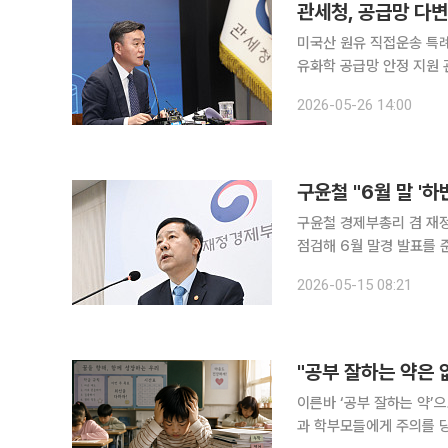
관세청, 공급망 다
미국산 원유 직접운송 특
유화학 공급망 안정 지원 관세청이 미국산 원유와 호주산 나프타 대체원료 도입 확대를 통해 중동
의존도를 낮추는 공급망 다
2026-05-26 14:00
효과가 기대되고 호주산 나
구윤철 "6월 말 '
구윤철 경제부총리 겸 재정
점검해 6월 말경 발표를
정책방향을 제시하겠다"고 말했다. 구 부총리는 이날 정부서울청사에서
2026-05-15 08:21
겸 경제관계장관회의에서 
"공부 잘하는 약은 
이른바 ‘공부 잘하는 약’
과 학부모들에게 주의를 당