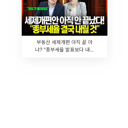
부동산 세제개편 아직 끝 아
냐? "종부세율 발표보다 내릴
것" 장기거주·양도세 전망 I 집
땅지성 I 김인만, 진미윤