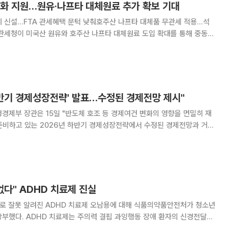
변화 지원…원유·나프타 대체원료 추가 확보 기대
례 신설…FTA 관세혜택 문턱 낮춰호주산 나프타 대체품 무관세 적용…석
변화 지원에 본격 나섰다. 미국산 원유는 연간 약 400만 배럴 추가 도입
프타 대체원료는 연간 약 250만 톤 규모
하반기 경제성장전략' 발표…수정된 경제전망 제시"
경제부 장관은 15일 "반도체 호조 등 경제여건 변화의 영향을 면밀히 재
 준비하고 있는 2026년 하반기 경제성장전략에서 수정된 경제전망과 거시
 주재한 비상경제본부회의
"중동전쟁의 교훈을 발판삼아 경제안보 강화와 에너
없다" ADHD 치료제 진실
으로 잘못 알려진 ADHD 치료제 오남용에 대해 식품의약품안전처가 청소년
부했다. ADHD 치료제는 주의력 결핍 과잉행동 장애 환자의 신경전달물