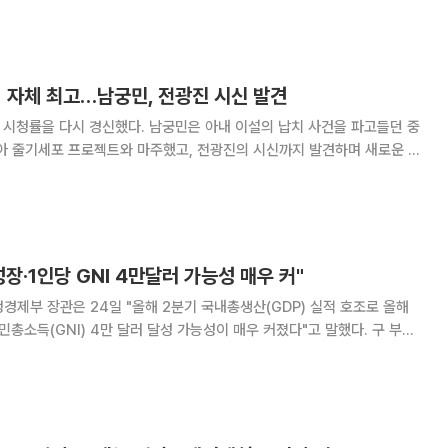
 판매 실적과 바이오시밀러
5% 자체 최고…남궁민, 전광진 시신 발견
고 시청률을 다시 경신했다. 남궁민은 아내 이설의 납치 사건을 파고들던 중
태아 줄기세포 프로젝트와 마주했고, 전광진의 시신까지 발견하며 새로운 사
국 가구 시청률 7.5%, 분당 최
성장·1인당 GNI 4만달러 가능성 매우 커"
경제부 장관은 24일 "올해 2분기 국내총생산(GDP) 실적 호조로 올해
총소득(GNI) 4만 달러 달성 가능성이 매우 커졌다"고 말했다. 구 부총
사에서 열린 '민생물가 특별관리 관계 장관 태스크포스(TF)' 13차 회의에
비 0.6% 증가해 1분