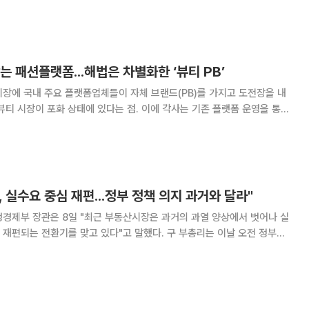
문의약품이자 의료용 마약류로, 정상 청소년이 복용할 경우 학습 효과는커
, 환각 등 부작용이 나타날 수 있다는 경고다
는 패션플랫폼...해법은 차별화한 ‘뷰티 PB’
시장에 국내 주요 플랫폼업체들이 자체 브랜드(PB)를 가지고 도전장을 내
K뷰티 시장이 포화 상태에 있다는 점. 이에 각사는 기존 플랫폼 운영을 통해
반해 주력 타깃 전략과 브랜딩은 물론 유통채널 다각화, 가격 차별화를
통해 틈새 시장을 비집고 들어가려는 전략을 펼치고 있다. 9
 실수요 중심 재편...정부 정책 의지 과거와 달라"
경제부 장관은 8일 "최근 부동산시장은 과거의 과열 양상에서 벗어나 실
환기를 맞고 있다"고 말했다. 구 부총리는 이날 오전 정부서
회의 겸 경제·부동산관계장관회의를 주재하며 "5월 9일 이후 매물 잠김
가 있으나 정부의 정책 의지는 과거와 다르다"