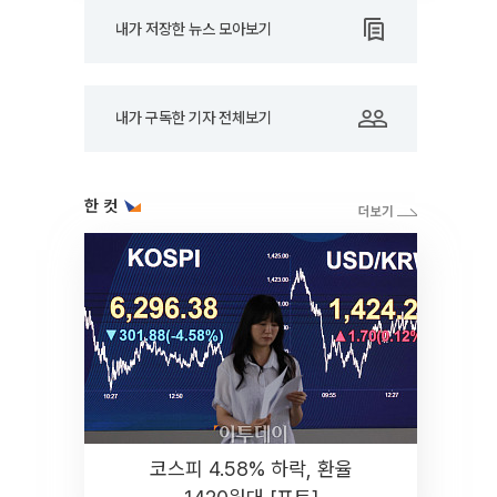
내가 저장한 뉴스 모아보기
내가 구독한 기자 전체보기
한 컷
코스피 4.58% 하락, 환율