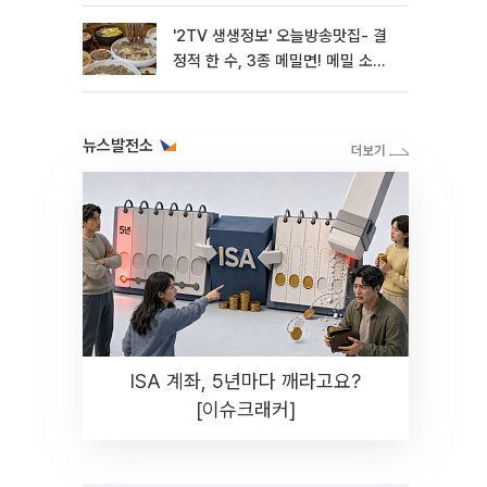
'2TV 생생정보' 오늘방송맛집- 결
정적 한 수, 3종 메밀면! 메밀 소바
맛집 '의○○○○'
뉴스발전소
ISA 계좌, 5년마다 깨라고요?
[이슈크래커]