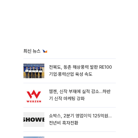
최신 뉴스
전북도, 동촌 해상풍력 발판 RE100
기업·풍력산업 육성 속도
웹젠, 신작 부재에 실적 감소…하반
기 신작 마케팅 강화
쇼박스, 2분기 영업이익 125억원…
전년비 흑자전환