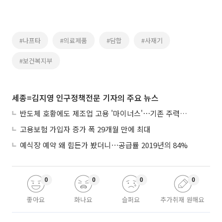
#나프타
#의료제품
#담합
#사재기
#보건복지부
세종=김지영 인구정책전문 기자의 주요 뉴스
반도체 호황에도 제조업 고용 '마이너스'⋯기존 주력산업 부진에 발복
고용보험 가입자 증가 폭 29개월 만에 최대
예식장 예약 왜 힘든가 봤더니⋯공급률 2019년의 84%
0
0
0
0
좋아요
화나요
슬퍼요
추가취재 원해요