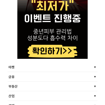
마켓
금융
부동산
산업