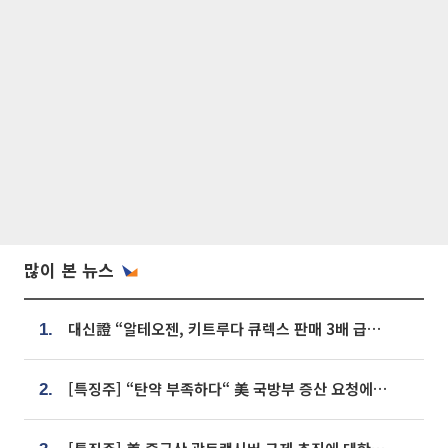
많이 본 뉴스
대신證 “알테오젠, 키트루다 큐렉스 판매 3배 급증…목표가 41만원 상향”
1.
[특징주] “탄약 부족하다“ 美 국방부 증산 요청에⋯국내 방산주 급등세
2.