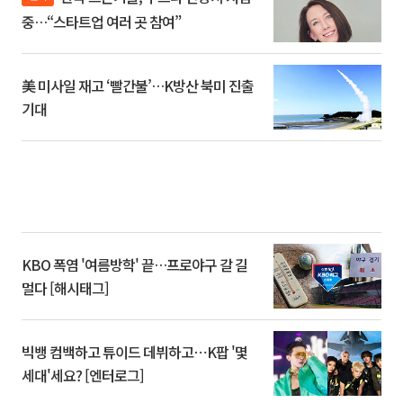
중…“스타트업 여러 곳 참여”
美 미사일 재고 ‘빨간불’…K방산 북미 진출
기대
KBO 폭염 '여름방학' 끝…프로야구 갈 길
멀다 [해시태그]
빅뱅 컴백하고 튜이드 데뷔하고⋯K팝 '몇
세대'세요? [엔터로그]