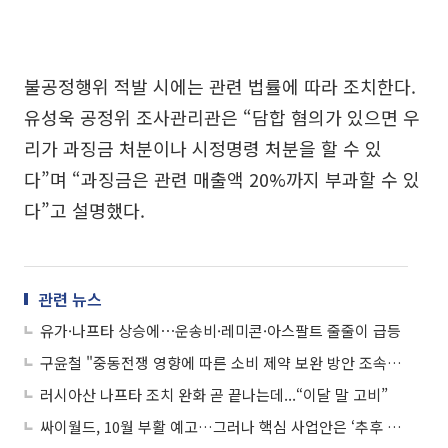
불공정행위 적발 시에는 관련 법률에 따라 조치한다.
유성욱 공정위 조사관리관은 “담합 혐의가 있으면 우
리가 과징금 처분이나 시정명령 처분을 할 수 있
다”며 “과징금은 관련 매출액 20%까지 부과할 수 있
다”고 설명했다.
관련 뉴스
유가·나프타 상승에⋯운송비·레미콘·아스팔트 줄줄이 급등
구윤철 "중동전쟁 영향에 따른 소비 제약 보완 방안 조속히 마련"
러시아산 나프타 조치 완화 곧 끝나는데...“이달 말 고비”
싸이월드, 10월 부활 예고…그러나 핵심 사업안은 ‘추후 공개’