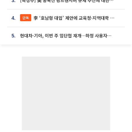
[특징주] 美 중국산 광트랜시버 규제 추진에 대한광통신 등 광통신株 강세
3.
李 ‘호남형 대입’ 제안에 교육청·지역대학 서·논술형 입시 연계 '착수'
단독
4.
현대차·기아, 이번 주 임단협 재개…하청 사용자성 재심도 ‘변수’
5.