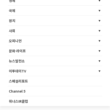
경제
국제
정치
사회
오피니언
문화·라이프
뉴스발전소
이투데이TV
스페셜리포트
Channel 5
위너스IR클럽