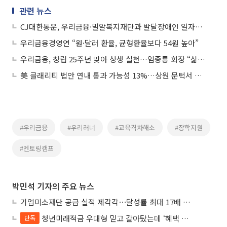
관련 뉴스
CJ대한통운, 우리금융·밀알복지재단과 발달장애인 일자리 창출 지원
우리금융경영연 “원·달러 환율, 균형환율보다 54원 높아”
우리금융, 창립 25주년 맞아 상생 실천…임종룡 회장 “삶에 힘 되는 금융”
美 클래리티 법안 연내 통과 가능성 13%…상원 문턱서 제동
#우리금융
#우리러너
#교육격차해소
#장학지원
#멘토링캠프
박민석 기자의 주요 뉴스
기업미소재단 공급 실적 제각각⋯달성률 최대 17배 차이
청년미래적금 우대형 믿고 갈아탔는데 ‘혜택 반토막’…심사 오류에 가입자 혼선
단독