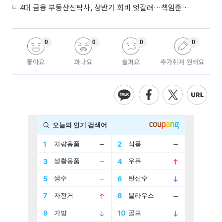
4대 금융 부동산신탁사, 상반기 희비 엇갈려…책임준공 손실 반영 시점이 갈랐다
0
0
0
0
좋아요
화나요
슬퍼요
추가취재 원해요