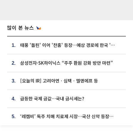
많이 본 뉴스
태풍 '돌핀' 이어 '찬홈' 등장…예상 경로에 한국 '한숨'
1.
삼성전자·SK하이닉스 “주주 환원 강화 방안 마련”
2.
[오늘의 IR] 고려아연ㆍ심텍ㆍ엘앤에프 등
3.
급등한 국제 금값…국내 금시세는?
4.
‘레켐비’ 독주 치매 치료제 시장…국산 신약 등장하나
5.