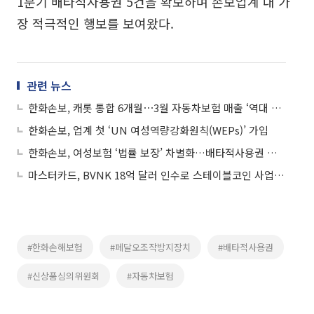
1분기 배타적사용권 5건을 확보하며 손보업계 내 가
장 적극적인 행보를 보여왔다.
관련 뉴스
한화손보, 캐롯 통합 6개월⋯3월 자동차보험 매출 ‘역대 최대’
한화손보, 업계 첫 ‘UN 여성역량강화원칙(WEPs)’ 가입
한화손보, 여성보험 ‘법률 보장’ 차별화…배타적사용권 확보
마스터카드, BVNK 18억 달러 인수로 스테이블코인 사업 본격 확장
#한화손해보험
#페달오조작방지장치
#배타적사용권
#신상품심의위원회
#자동차보험