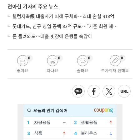
전아현 기자의 주요 뉴스
웰컴저축銀 대출사기 피해 구체화⋯최대 손실 918억
롯데카드, 신규 영업 공백 83억 규모⋯"기존 회원 혜택으로 방어"
돈 몰려와도⋯대출 빗장에 은행들 속앓이
0
0
0
0
좋아요
화나요
슬퍼요
추가취재 원해요