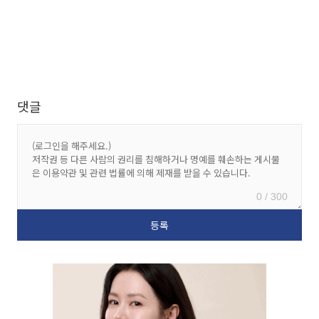
댓글
0 / 300