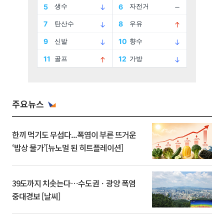
주요뉴스
한끼 먹기도 무섭다...폭염이 부른 뜨거운
‘밥상 물가’[뉴노멀 된 히트플레이션]
39도까지 치솟는다⋯수도권ㆍ광양 폭염
중대경보 [날씨]