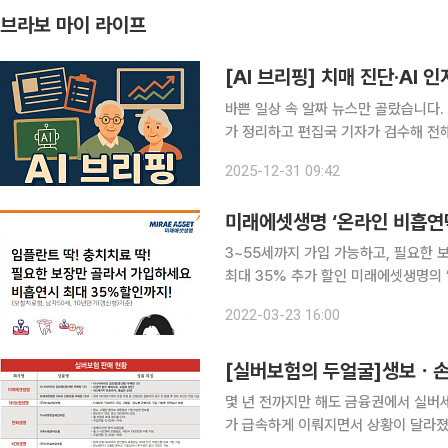
브라보 마이 라이프
[AI 브리핑] 치매 진단·AI
바쁜 일상 속 알짜 뉴스만 골랐습니다. 
가 정리하고 편집국 기자가 검수해 전해드립니다. ◆치매 진단부터 AI 인지
플라자 개관 서울 서초구는 전 세대가 함께 이용할 수 있는 복합복지시설 ‘서초 시니어플라자’를 개
2025-12-31 09:42
관하고 본격 운영에 들어갔다. 지하 2
미래에셋생명 ‘온라인 비흡연
3~55세까지 가입 가능하고, 필요한 
최대 35% 추가 할인 미래에셋생명의 
요한 치과 치료의 보장 범위를 선택하여
2022-03-23 16:00
료형 3가지 보장 범위로 구성되어 고
[실버보험의 두얼굴]생보ㆍ손
몇 년 전까지만 해도 금융권에서 실버
가 급속하게 이뤄지면서 상황이 달라졌