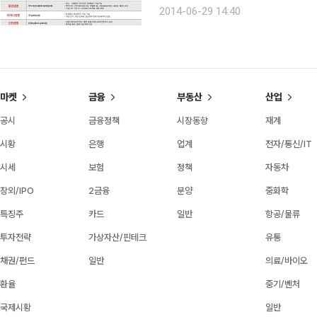
경제력을 무시하기 힘들어진 데 따른 것이다. 국내 전체 실버마켓 시장규모는 지난 20
2014-06-29 14:40
조2000억원을 기록하고 있다. 오는 2
마켓
금융
부동산
산업
공시
금융정책
시장동향
재계
시황
은행
업계
전자/통신/IT
시세
보험
정책
자동차
장외/IPO
2금융
분양
중화학
특징주
카드
일반
항공/물류
투자전략
가상자산/핀테크
유통
채권/펀드
일반
의료/바이오
환율
중기/벤처
국제시황
일반