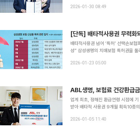
여하는 금융상품을 매년 선정해 발표한
2026-01-30 08:49
다. 이번에 선정된 ‘KB 전통시장 
[단독] 배타적사용권 무력화되
배타적사용권 넘어 ‘특허’ 선택손보협회
성” 삼성생명의 치매보험 특허권을 둘러싼 손해보험업계와 생명보험업계 1위사 간의 사상 초유 '독
점 논란'이 격화되고 있다. 최근 삼
2026-01-23 05:00
취소 신청이 기각되면서 한시적 보호(배
업계 최초, 정해진 환급연령 시점에 
받아 배타적 사용권 9개월 획득10종의
가능 우리금융그룹의 ABL생명은 고객이 납입한 특약보험료를 건강환급금으로 돌려주는 ‘(무)우리
2026-01-05 11:40
WON건강환급보험’을 신규 출시했다고 