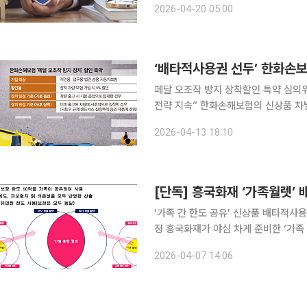
2026-04-20 05:00
여전히 단기 부여가 주를 이루는 데다
‘배타적사용권 선두’ 한화손보
페달 오조작 방지 장착할인 특약 심의
전략 지속” 한화손해보험의 신상품 차별화 행보에 급제동이 걸렸다. 야심 차게 내놓은 ‘페달 오조작
방지장치 장착할인 특약’이 배타적사용
2026-04-13 18:10
독점적 권한을 노렸지만, 보수적인 자
[단독] 흥국화재 ‘가족월렛’
‘가족 간 한도 공유’ 신상품 배타적사
정 흥국화재가 야심 차게 준비한 ‘가족 간 보장 한도 공유’ 신상품의 배타적사용권 신청을 자진 철회
했다. 당초 이달로 예정됐던 출시 시점을
2026-04-07 14:06
대화하기 위해 권리 신청 일정까지 