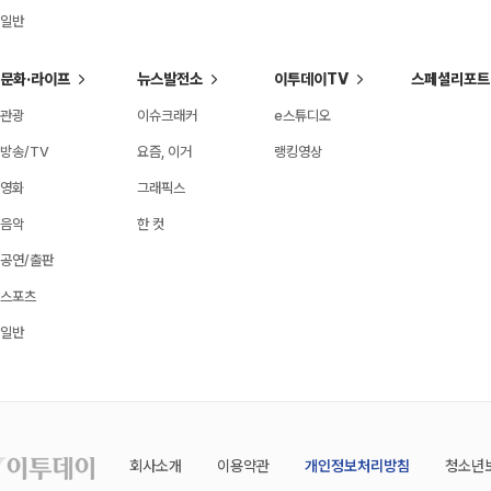
일반
문화·라이프
뉴스발전소
이투데이TV
스페셜리포트
관광
이슈크래커
e스튜디오
방송/TV
요즘, 이거
랭킹영상
영화
그래픽스
음악
한 컷
공연/출판
스포츠
일반
회사소개
이용약관
개인정보처리방침
청소년