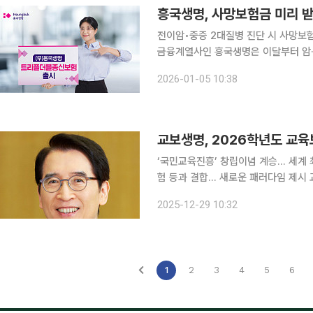
흥국생명, 사망보험금 미리 
전이암•중증 2대질병 진단 시 사망보험금
금융계열사인 흥국생명은 이달부터 암·
하고, 사망보험금 일부를 연금처럼 선
2026-01-05 10:38
한다고 5일 밝혔다. 해당
교보생명, 2026학년도 교육
‘국민교육진흥’ 창립이념 계승… 세계
험 등과 결합… 새로운 패러다임 제시 교보생명은 2026학년도 입학 시즌을 앞두고 이달부터 교육
보험 가입자들에게 학자금을 앞당겨 지급한다고 29일 밝혔다
2025-12-29 10:32
금 등 교육비 지출 시기와 학자금 수령
1
2
3
4
5
6