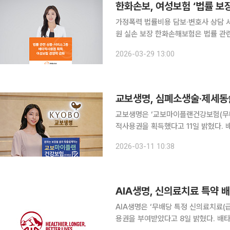
한화손보, 여성보험 ‘법률 
가정폭력 법률비용 담보·변호사 상담 
원 실손 보장 한화손해보험은 법률 관련 상품 및 서비스의 배타적사용권 획득으로 여성보험 경쟁력
을 한층 강화했다고 29일 밝혔다. 이번에 배타적사용권을 획득한 것은 '가정폭력 등으로 인한 법률
2026-03-29 13:00
비용' 담보와 'Lady 변호사 상담 서비
교보생명, 심폐소생술·제세동
교보생명은 ‘교보마이플랜건강보험(무배
적사용권을 획득했다고 11일 밝혔다. 배타적사용권은 생명보험협회가 신상품심의를 통해 일정 기간
유사 상품의 판매를 제한하는 제도다. 이번에 배타적사용권을 받은 특약은 (무)심폐소생술급여보장
2026-03-11 10:38
특약과 (무)제세동술및전기적심조율전
AIA생명, 신의료치료 특약 
AIA생명은 ‘무배당 특정 신의료치료(
용권을 부여받았다고 8일 밝혔다. 배타적 사용권은 보험상품의 독창성과 유용성, 진보성, 노력도 등