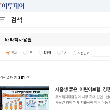
검색
전체
1주
1개월
1년
직접입력
검색결과 총
381
건
저출생 뚫은 '어린이보험' 경쟁
무저해지환급형이 시장 확대 견인…현
사용권 경쟁 재개 저출생에 따른 아동 인구 감소에도 불구하고 국내 손해보험사들의 어린이보험 보
유계약이 꾸준한 증가세를 이어가고 있다