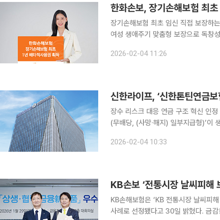
한화손보, 장기손해보험 최초
장기손해보험 최초 임신 직접 보장하는 
여성 생애주기 맞춤형 보장으로 독창성
후 배타적사용권 총 20개 획득 쾌거 한화손해보험은 올해 1월 출시한 ‘한화 시그니처 여성 건강보험
2026-02-04 11:26
4.0’에 탑재된 ‘임신지원금’ 특약이
신한라이프, ‘신한톤틴연금보
장수 리스크 대응 연금 구조 혁신 인정 신한라이프는 올해 1월 업계 최초 출시한 ‘신한톤틴연금보험
(무배당, (사망∙해지) 일부지급형)
용권을 획득했다고 4일 밝혔다. 이번 배타적사용권 획득은 신한라이프가 2022년 업계 최초 12개
2026-02-04 10:33
월 배타적사용권을 획득한 이후 생명보
KB손보 ‘전통시장 날씨피해 
KB손해보험은 ‘KB 전통시장 날씨피해
사례로 선정됐다고 30일 밝혔다. 금감원은 사회 취약계층을 배려하거나 민생 안정에 실질적으로 기