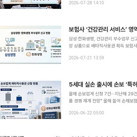
2026-07-28 14:10
로운 보장 범위를 발굴하려는 손보사들
보험사 ‘건강관리 서비스’ 영
삼성·한화생명, 건강관리 부수업무 신고
장 상품으로 배타적사용권 획득 보험사들이 부수업무 확대와 AI 기반 상품 출시를 통해 ‘건강관리
서비스’로 영역을 빠르게 확장하고 있
2026-07-21 13:59
업계의 전략과 당국의 정책 기조가 맞
5세대 실손 출시에 손보 ‘특
올해 손보업계 신청 7건⋯지난해 29건
품 경쟁 재개 전망" 올해 들어 손해보험업계의 신상품 ‘배타적사용권(상품 특허)’ 확보 경쟁이 주춤
해진 가운데, 한화손해보험이 전체 신청
2026-06-22 05:00
대 실손의료보험 출시 준비로 대다수 