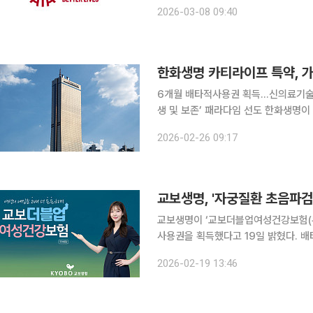
을 종합 평가해 일정 기준 이상을 충족
2026-03-08 09:40
게 실질적인 보장 가치를 제공하는 
한화생명 카티라이프 특약, 가
6개월 배타적사용권 획득…신의료기술 보
생 및 보존’ 패라다임 선도 한화생명이 자가 줄기세포 기반 무릎 관절 재생 치료를 보장하는 ‘카티라
이프수술특약’을 출시한지 두 달 만에 누
2026-02-26 09:17
특약은 생명보험협회로부터 6개월 배
교보생명, '자궁질환 초음파검
교보생명이 ‘교보더블업여성건강보험(
사용권을 획득했다고 19일 밝혔다. 배타적사용권은 생명보험협회가 독창적인 금융상품에 부여하는
일종의 특허권으로, 신상품 개발사의 
2026-02-19 13:46
매하지 못하도