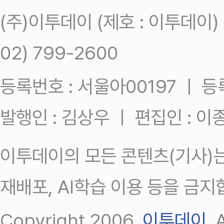
(주)이투데이 (제호 : 이투데이
02) 799-2600
등록번호 : 서울아00197 ㅣ 등록일
발행인 : 김상우 ㅣ 편집인 : 
이투데이의 모든 콘텐츠(기사)는
재배포, AI학습 이용 등을 금지
Copyright 2006.
이투데이
.