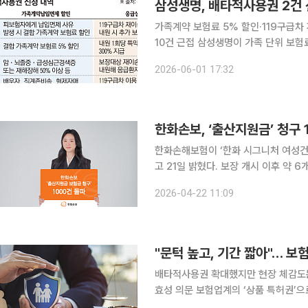
삼성생명, 배타적사용권 2건
가족계약 보험료 5% 할인·119구급차
10건 근접 삼성생명이 가족 단위 보험료 할인과 119구급차 재이송 보장을 앞세워 배타적사용권 획
득에 도전한다. 올해 생명보험업계의 
2026-06-01 17:32
운데, 제3보험과 건강보험 영역을 중
한화손보, ‘출산지원금’ 청구 
한화손해보험이 ‘한화 시그니처 여성건
고 21일 밝혔다. 보장 개시 이후 약 6개월 
출산 시 일정 금액을 지급하는 특약으로,
2026-04-22 11:09
최초로 탑재됐다. 이후 1년 보장 유예
"문턱 높고, 기간 짧아"… 
배타적사용권 확대했지만 현장 체감도는 
효성 의문 보험업계의 ‘상품 특허권’으로 불리는 배타적사용권이 제도 개편 이후에도 제 역할을 하
지 못하고 있다는 지적이 나온다. 보호