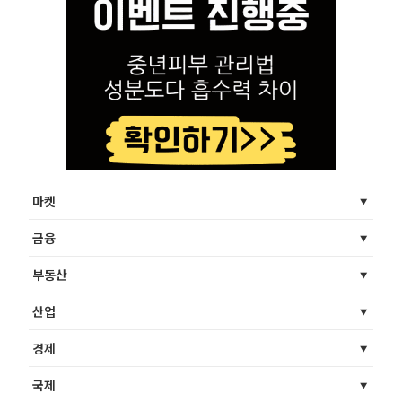
마켓
금융
부동산
산업
경제
국제