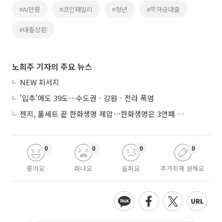
#AI만평
#코인패밀리
#청년
#학자금대출
#대출상환
노희주 기자의 주요 뉴스
NEW 피서지
'입추'에도 39도⋯수도권ㆍ강원ㆍ전라 폭염
젠지, 풀세트 끝 한화생명 제압⋯한화생명은 3연패 수렁
0
0
0
0
좋아요
화나요
슬퍼요
추가취재 원해요