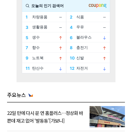
주요뉴스
22일 만에 다시 문 연 홈플러스…정상화 바
쁜데 재고 없어 ‘발동동’[가보니]