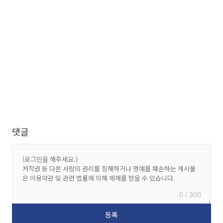
댓글
0 / 300