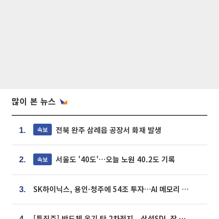
많이 본 뉴스
전북 완주 삼례읍 공장서 화재 발생
속보
1.
서울도 '40도'…오늘 노원 40.2도 기록
속보
2.
SK하이닉스, 용인·청주에 54조 투자…AI 메모리 생산기지 키운다
3.
[특징주] 반도체 온기 탄 2차전지...삼성SDI, 장 초반 7% 넘게 껑충
4.