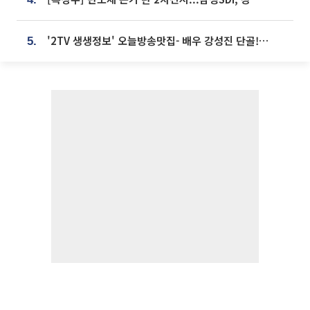
'2TV 생생정보' 오늘방송맛집- 배우 강성진 단골! 쌀국수ㆍ푸팟퐁 커리 맛집 '블○○○'
5.