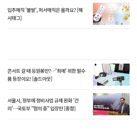
입추매직 '불발', 처서매직은 올까요? [해
시태그]
콘서트 갈 때 응원봉만?⋯'최애' 위한 필수
품 등장이오! [솔드아웃]
서울시, 정부에 정비사업 규제 완화 '건
의'⋯국토부 "협의 중" 입장만 [종합]