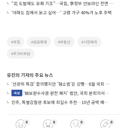
“北 도발에도 유화 기조”…국힘, 李정부 안보라인 전면 공세
‘아파도 집에서 늙고 싶어…’ 고령 가구 40%가 노후 주택
#국힘
#공급확대
#부동산
#시장왜곡
#주거비부담
유진의 기자의 주요 뉴스
'선관위 특검' 합의했지만 '형소법'은 강행…8월 국회 '입법 2차전' 예고
'檢보완수사권 완전 폐지' 법안, 국회 본회의서 민주당 주도 통과
속보
민주, 특별감찰관 후보에 최길수 추천…10년 공백 해소 속도
0
0
0
0