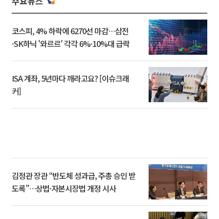
주요뉴스
코스피, 4% 하락에 6270선 마감…삼전
·SK하닉 '와르르' 각각 6%·10%대 급락
ISA 계좌, 5년마다 깨라고요? [이슈크래
커]
김정관 장관 “반도체 성과급, 주총 승인 받
도록”…상법·자본시장법 개정 시사