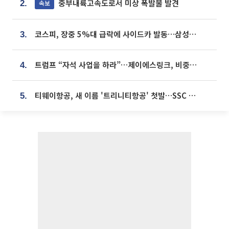
중부내륙고속도로서 미상 폭발물 발견
속보
2.
코스피, 장중 5%대 급락에 사이드카 발동…삼성·SK 동반 폭락
3.
트럼프 “자석 사업을 하라”…제이에스링크, 비중국 영구자석 공급망 구축 속도
4.
티웨이항공, 새 이름 '트리니티항공' 첫발…SSC 전략 본격화
5.