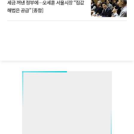
세금 꺼낸 정부에…오세훈 서울시장 “집값
해법은 공급” [종합]