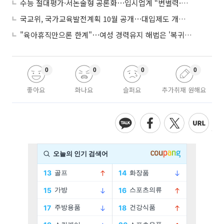
수능 절대평가·서논술형 공론화⋯입시업계 “변별력·사교육 대책 먼저”
국교위, 국가교육발전계획 10월 공개⋯대입제도 개편 공론화 추진
"육아휴직만으론 한계"⋯여성 경력유지 해법은 '복귀 후 유연근무’
0
0
0
0
좋아요
화나요
슬퍼요
추가취재 원해요