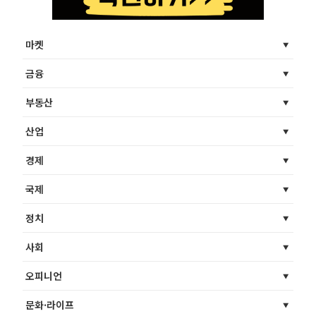
마켓
금융
부동산
산업
경제
국제
정치
사회
오피니언
문화·라이프