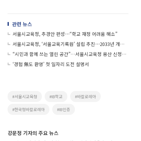
관련 뉴스
서울시교육청, 추경안 편성⋯“학교 재정 어려움 해소”
서울시교육청, ‘서울교육기록원’ 설립 추진⋯2033년 개원 목표
“시민과 함께 쓰는 열린 공간”…서울시교육청 용산 신청사 개청
‘경험 無도 환영’ 첫 일자리 도전 설명서
#서울시교육청
#IB학교
#바칼로레아
#한국형바칼로레아
#IB인증
강문정 기자의 주요 뉴스