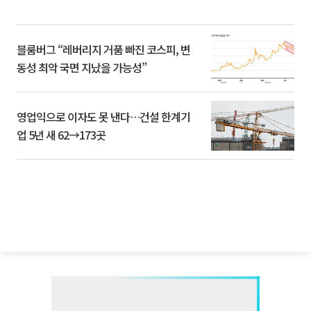
블룸버그 “레버리지 거품 빠진 코스피, 변
동성 최악 국면 지났을 가능성”
영업익으로 이자도 못 낸다…건설 한계기
업 5년 새 62→173곳