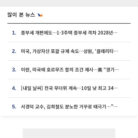
많이 본 뉴스
종부세 개편에도…1·3주택 종부세 격차 2028년부터 확대
1.
미국, 가상자산 포괄 규제 속도…상원, ‘클래리티법’ 9월 절차투표 추진
2.
이란, 미국에 호르무즈 합의 조건 제시…美 “경기 아직 안 끝나” [종합]
3.
[내일 날씨] 전국 무더위 계속…10일 낮 최고 34도 육박
4.
서경덕 교수, 김희철도 분노한 거꾸로 태극기⋯"엉터리는 아냐, 아쉬울 뿐"
5.