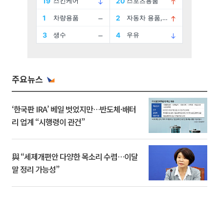
주요뉴스
‘한국판 IRA’ 베일 벗었지만…반도체·배터
리 업계 “시행령이 관건”
與 “세제개편안 다양한 목소리 수렴…이달
말 정리 가능성”