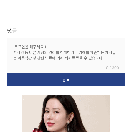
댓글
0 / 300