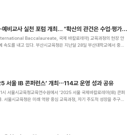
B에서 1968년부터
부산교육청, IB 교사·예비교사 실천 포럼 개최… "확산의 관건은 수업·평가 실행력"
ernational Baccalaureate, 국제 바칼로레아) 교육과정의 현장 안
시교육청은 지난달 28일 부산대학교에서 중등
명을 대상으로 '2026년 IB 교사·예비교사 역량강화 실천 포럼'을 개최했
포럼은 부산시교육청과
5 서울 IB 콘퍼런스’ 개최⋯114교 운영 성과 공유
1시 서울시교육청교육연수원에서 ‘2025 서울 국제바칼로레아(IB) 콘퍼
을 추구하
 표현하는 힘을 키우는 서･논술형 평가 체제 도입 등 학생의 미래 역량을
모델 체제를 구축해 왔다. 이러한 노