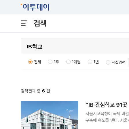
검색
전체
1주
1개월
1년
직접입력
검색결과 총
6
건
“IB 관심학교 91
서울시교육청이 국제 바칼로
구축에 속도를 낸다. 서울시교육청은 ‘2026 IB 관심학교’ 공모를 통해 91개교를 신규 선정했다고
13일 밝혔다. 이에 따라 올