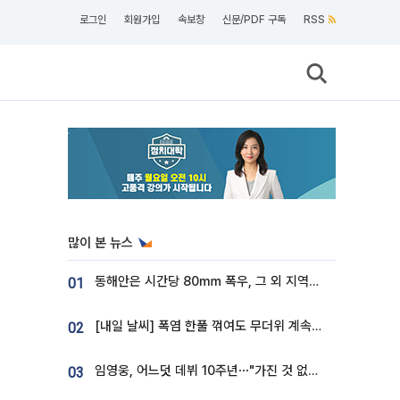
로그인
회원가입
속보창
신문/PDF 구독
RSS
많이 본 뉴스
동해안은 시간당 80㎜ 폭우, 그 외 지역은 폭염…‘극과 극 날씨’
01
[내일 날씨] 폭염 한풀 꺾여도 무더위 계속⋯동해안 이틀 연속 비
02
임영웅, 어느덧 데뷔 10주년⋯"가진 것 없던 시절, 내 앞엔 20명의 팬뿐"
03