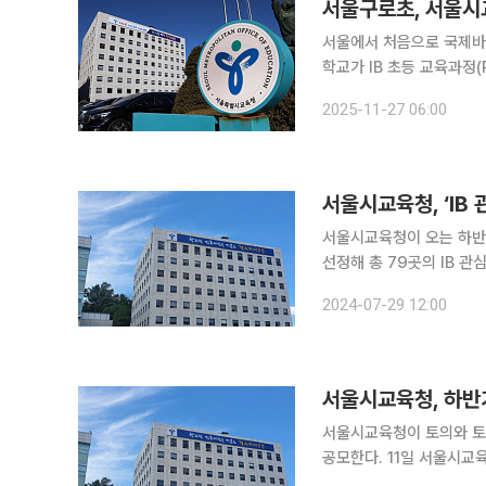
서울구로초, 서울시교
서울에서 처음으로 국제바칼로레아(IB)
학교가 IB 초등 교육과정
첫 IB 인증 사례다. IB 
2025-11-27 06:00
교를 의미한다.
서울시교육청, ‘IB 
서울시교육청이 오는 하반기
선정해 총 79곳의 IB 관심‧후보학교를
사업 중 하나로, 토의 및
2024-07-29 12:00
이다. 서울교육청은 지난 
서울시교육청, 하반기
서울시교육청이 토의와 토론
공모한다. 11일 서울시교육청은 하반기 ‘IB 관심학교’ 추가 공모 ‘IB 프로그램 설명회’를 실시한다고
밝혔다. IB는 스위스에 본부를 둔 비영리 교육재단인 IBO가 개발·운영하는 국제 인증 교육프로그램