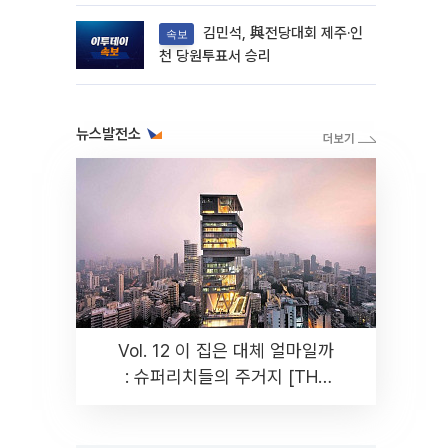
다
김민석, 與전당대회 제주·인
속보
천 당원투표서 승리
뉴스발전소
Vol. 12 이 집은 대체 얼마일까
: 슈퍼리치들의 주거지 [THE
RARE]