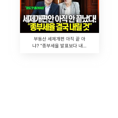
부동산 세제개편 아직 끝 아
냐? "종부세율 발표보다 내릴
것" 장기거주·양도세 전망 I 집
땅지성 I 김인만, 진미윤