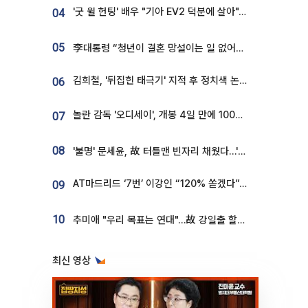
'굿 윌 헌팅' 배우 "기아 EV2 덕분에 살아"…교통사고 후 안전성 극찬
04
05
李대통령 “청년이 결혼 망설이는 일 없어야...제도상 불이익 조사”
김희철, '뒤집힌 태극기' 지적 후 정치색 논란…"좌우 떠나 우리나라 국기"
06
놀란 감독 '오디세이', 개봉 4일 만에 100만 돌파⋯'왕사남' 보다 빠르다
07
08
'불명' 문세윤, 故 터틀맨 빈자리 채웠다…'거북이' 눈물의 최종 우승
AT마드리드 ‘7번’ 이강인 “120% 쏟겠다”⋯시메오네 감독 “필요한 선수”
09
10
추미애 "우리 목표는 연대"…故 강일출 할머니 흉상 제막
최신 영상