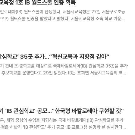
육청 1호 IB 월드스쿨 인증 획득
 월드스쿨이 탄생했다. 서울시교육청은 27일 서울구로초등
(PYP) 월드스쿨 인증을 받았다고 밝혔다. 서울시교육청 소속 학교 가운데
PYP 인증학교는 IB로부터 인증을 받아 IB PYP 프로그램을 공식 운영하는 학
 서울교육청은 학교 단위 수업·평가
관심학교’ 35곳 추가...“혁신교육과 지향점 같아”
 관내 초‧중학교를 대상으로 국제바칼로레아(IB) 관심학교 35곳을 추가
 운영한다고 29일 밝혔다. IB는 조희연 서울시교육감의 역점
 토론 중심의 수업을 통해 논·서술형으로 학생 성취도를 평가하는 것이 특징
10년의 혁신교육의 성과를 계
 ‘IB 관심학교’ 공모...“한국형 바칼로레아 구현할 것”
, 체험 중심의 수업을 지향하는 국제 바칼로레아(IB) 관심학교를 추가