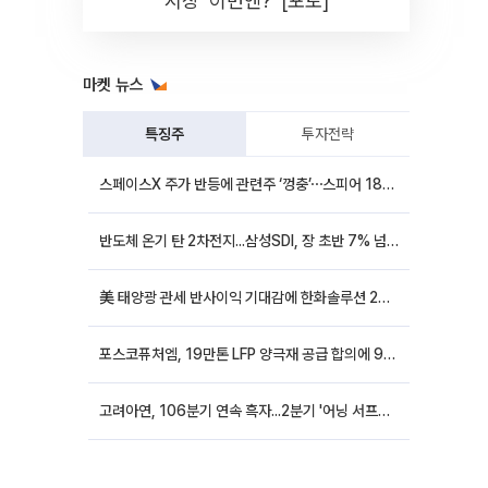
시장 '이번엔?' [포토]
마켓 뉴스
특징주
투자전략
스페이스X 주가 반등에 관련주 ‘껑충’⋯스피어 18%ㆍ에이치브이엠 12%↑
반도체 온기 탄 2차전지...삼성SDI, 장 초반 7% 넘게 껑충
美 태양광 관세 반사이익 기대감에 한화솔루션 20%대·OCI홀딩스 14%대 급등
포스코퓨처엠, 19만톤 LFP 양극재 공급 합의에 9%대 강세
고려아연, 106분기 연속 흑자...2분기 '어닝 서프라이즈'에 장 초반 12%대 강세