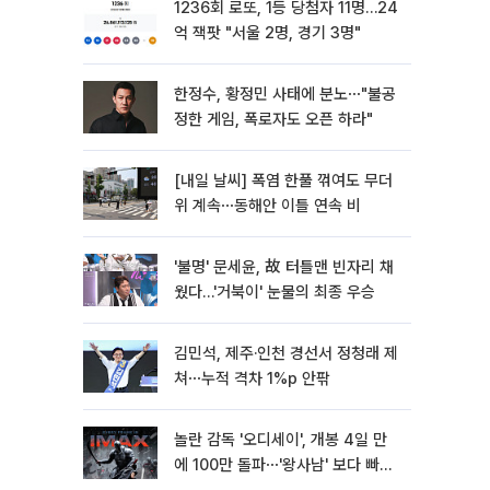
1236회 로또, 1등 당첨자 11명…24
억 잭팟 "서울 2명, 경기 3명"
한정수, 황정민 사태에 분노⋯"불공
정한 게임, 폭로자도 오픈 하라"
[내일 날씨] 폭염 한풀 꺾여도 무더
위 계속⋯동해안 이틀 연속 비
'불명' 문세윤, 故 터틀맨 빈자리 채
웠다…'거북이' 눈물의 최종 우승
김민석, 제주·인천 경선서 정청래 제
쳐⋯누적 격차 1%p 안팎
놀란 감독 '오디세이', 개봉 4일 만
에 100만 돌파⋯'왕사남' 보다 빠르