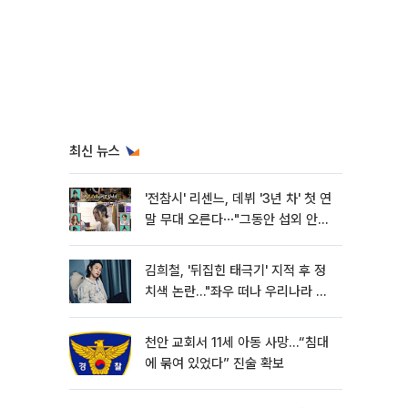
최신 뉴스
'전참시' 리센느, 데뷔 '3년 차' 첫 연
말 무대 오른다⋯"그동안 섭외 안
와"
김희철, '뒤집힌 태극기' 지적 후 정
치색 논란…"좌우 떠나 우리나라 국
기"
천안 교회서 11세 아동 사망…“침대
에 묶여 있었다” 진술 확보