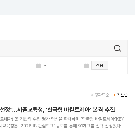
~
적용
정확도순
최신순
곳 선정”…서울교육청, ‘한국형 바칼로레아’ 본격 추진
레아(IB) 기반의 수업·평가 혁신을 확대하며 ‘한국형 바칼로레아(KB)’
해는 IB 관심·후보·인증학교를 포함해 총 106개 학교가 운영된다. IB는