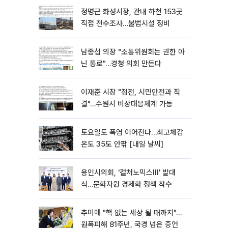
정명근 화성시장, 관내 하천 153곳
직접 전수조사…불법시설 정비
남종섭 의장 "소통위원회는 권한 아
닌 통로"…경청 의회 만든다
이재준 시장 "정전, 시민안전과 직
결"…수원시 비상대응체계 가동
토요일도 폭염 이어진다…최고체감
온도 35도 안팎 [내일 날씨]
용인시의회, '컬처노믹스Ⅲ' 발대
식…문화자원 경제화 정책 착수
추미애 "핵 없는 세상 될 때까지"…
원폭피해 81주년, 국경 넘은 증언