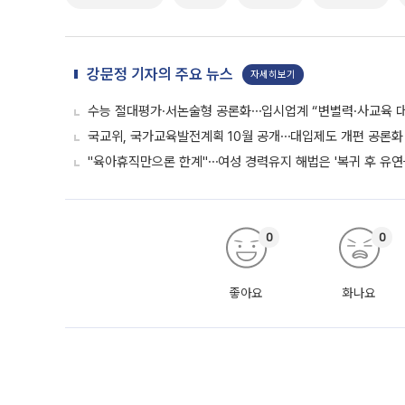
강문정 기자의 주요 뉴스
자세히보기
수능 절대평가·서논술형 공론화⋯입시업계 “변별력·사교육 대
국교위, 국가교육발전계획 10월 공개⋯대입제도 개편 공론화 
"육아휴직만으론 한계"⋯여성 경력유지 해법은 '복귀 후 유연
0
0
좋아요
화나요