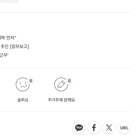
책 먼저”
추진 [업무보고]
근무’
0
0
슬퍼요
추가취재 원해요