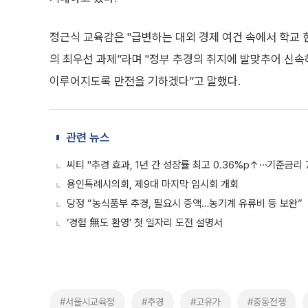
정근식 교육감은 "급변하는 대외 경제 여건 속에서 학교
의 최우선 과제”라며 "정부 추경의 취지에 발맞추어 신속
이루어지도록 만전을 기하겠다”고 말했다.
관련 뉴스
씨티 "추경 효과, 1년 간 성장률 최고 0.36%p↑⋯기준금리 
용인특례시의회, 제9대 마지막 임시회 개회
당정 “농식품부 추경, 필요시 증액…농기계 유류비 등 보완”
‘경험 無도 환영’ 첫 일자리 도전 설명서
#서울시교육청
#추경
#고유가
#중동전쟁