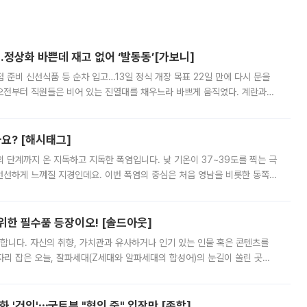
…정상화 바쁜데 재고 없어 ‘발동동’[가보니]
준비 신선식품 등 순차 입고…13일 정식 개장 목표 22일 만에 다시 문을
오전부터 직원들은 비어 있는 진열대를 채우느라 바쁘게 움직였다. 계란과
리를 잡기 시작했지만, 매장 곳곳엔 여전히 텅 빈 매대가 먼저 눈에 들어왔
까요? [해시태그]
’의 단계까지 온 지독하고 지독한 폭염입니다. 낮 기온이 37~39도를 찍는 극
 선선하게 느껴질 지경인데요. 이번 폭염의 중심은 처음 영남을 비롯한 동쪽
 북서풍이 산맥을 넘어 영남 쪽으로 내려오면서 뜨겁고 건조해졌는데요.
 위한 필수품 등장이오! [솔드아웃]
합니다. 자신의 취향, 가치관과 유사하거나 인기 있는 인물 혹은 콘텐츠를
'가 자리 잡은 오늘, 잘파세대(Z세대와 알파세대의 합성어)의 눈길이 쏠린 곳은
리는 공연장. 응원봉만큼이나 눈에 띄는 게 있습니다. 공연이 시작되기
 '건의'⋯국토부 "협의 중" 입장만 [종합]