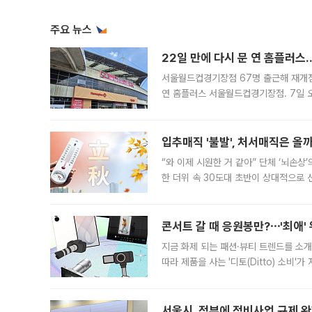
주요 뉴스
22일 만에 다시 문 연 홈플러스
서울월드컵경기장점 67명 출근해 재개점 
연 홈플러스 서울월드컵경기장점. 7일 
우유, 과일 같은 신선식품이 차근차근 자
입추매직 '불발', 처서매직은 올
“와 이제 시원한 거 같아” 단체 ‘뇌손상
한 더위 속 30도대 초반이 상대적으로
지역에 있었습니다. 7월 말에는 서풍과
콘서트 갈 때 응원봉만?⋯'최애'
지금 화제 되는 패션·뷰티 트렌드를 소개
따라 제품을 사는 '디토(Ditto) 소비
어디일까요? 아이돌 콘서트 시작을 기다
서울시, 정부에 정비사업 규제 완화