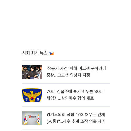
사회 최신 뉴스
'장윤기 사건' 피해 여고생 구하려다
중상…고교생 의상자 지정
70대 건물주에 흉기 휘두른 30대
세입자…살인미수 혐의 체포
경기도의회 국힘 "7조 채무는 인재
(人災)"…세수 추계 조작 의혹 제기