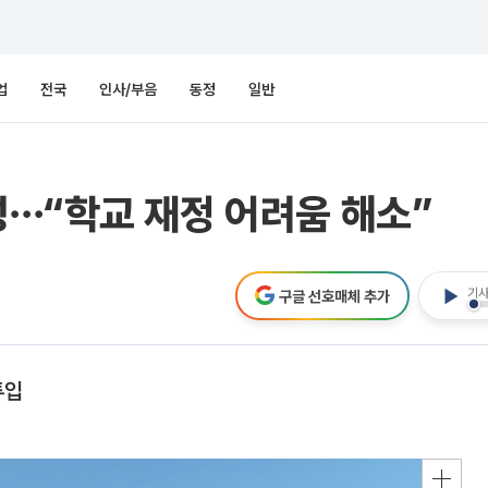
업
전국
인사/부음
동정
일반
⋯“학교 재정 어려움 해소”
기사
구글 선호매체 추가
투입