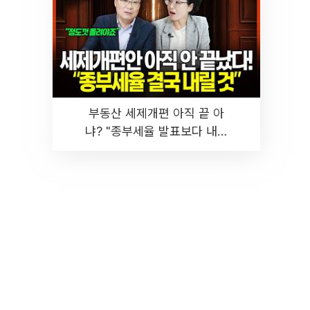
부동산 세제개편 아직 끝 아
냐? "종부세율 발표보다 내릴
것" 장기거주·양도세 전망 I 집
땅지성 I 김인만, 진미윤