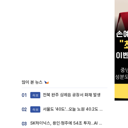
많이 본 뉴스
전북 완주 삼례읍 공장서 화재 발생
01
속보
서울도 '40도'…오늘 노원 40.2도 기록
02
속보
SK하이닉스, 용인·청주에 54조 투자…AI 메모리 생산기지 키운다
03