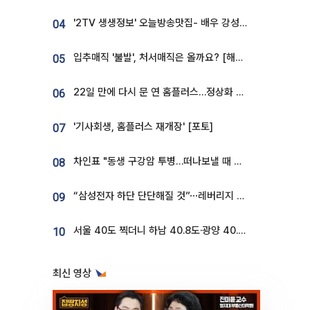
'2TV 생생정보' 오늘방송맛집- 배우 강성진 단골! 쌀국수ㆍ푸팟퐁 커리 맛집 '블○○○'
04
입추매직 '불발', 처서매직은 올까요? [해시태그]
05
22일 만에 다시 문 연 홈플러스…정상화 바쁜데 재고 없어 ‘발동동’[가보니]
06
'기사회생, 홈플러스 재개장' [포토]
07
차인표 "동생 구강암 투병…떠나보낼 때 가장 힘들었다”
08
“삼성전자 하단 단단해질 것”⋯레버리지 규제에 쏠림 완화 [찐코노미]
09
서울 40도 찍더니 하남 40.8도·광양 40.2도…전국 '펄펄'
10
최신 영상