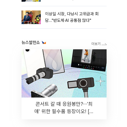
이상일 시장, 다낭시 고위급과 회
담…"반도체·AI 공통점 많다"
뉴스발전소
콘서트 갈 때 응원봉만?⋯'최
애' 위한 필수품 등장이오! [솔
드아웃]