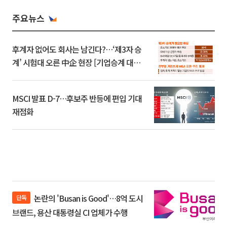
주요뉴스
후계자 없어도 회사는 남긴다?…‘제3자 승
계’ 시험대 오른 中企 현장 [기업승계 대전
환]
MSCI 발표 D-7…후보주 반등에 편입 기대
재점화
논란의 'Busan is Good'…8억 도시
단독
브랜드, 용산 대통령실 CI 업체가 수행