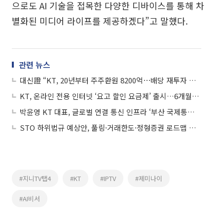
으로도 AI 기술을 접목한 다양한 디바이스를 통해 차
별화된 미디어 라이프를 제공하겠다”고 말했다.
관련 뉴스
대신證 “KT, 20년부터 주주환원 8200억⋯배당 재투자 시 수익률 227% 달해”
KT, 온라인 전용 인터넷 ‘요고 할인 요금제’ 출시…6개월간 한시 운영
박윤영 KT 대표, 글로벌 연결 통신 인프라 ‘부산 국제통신센터’ 현장 점검
STO 하위법규 예상안, 풀링·거래한도·정형증권 로드맵 제시
#지니TV탭4
#KT
#IPTV
#제미나이
#AI비서