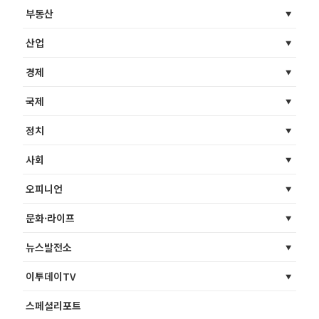
부동산
산업
경제
국제
정치
사회
오피니언
문화·라이프
뉴스발전소
이투데이TV
스페셜리포트