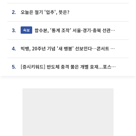
오늘은 절기 '입추', 뜻은?
2.
합수본, '통계 조작' 서울·경기·충북 선관위 등 추가 압수수색
속보
3.
빅뱅, 20주년 기념 '새 뱅봉' 선보인다⋯콘서트 앞두고 팝업 개최
4.
[증시키워드] 반도체 충격 뚫은 개별 호재...포스코퓨처엠·에코프로·한화솔루션 '눈길'
5.