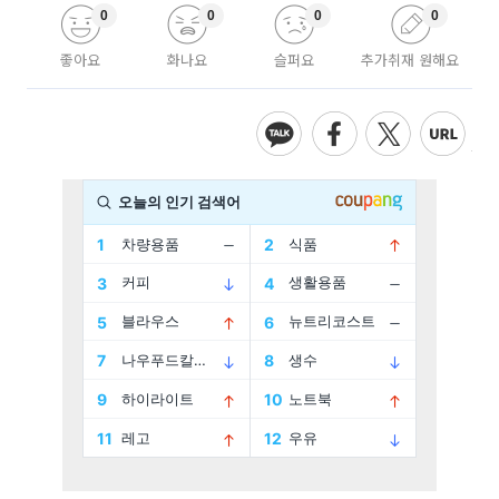
0
0
0
0
좋아요
화나요
슬퍼요
추가취재 원해요