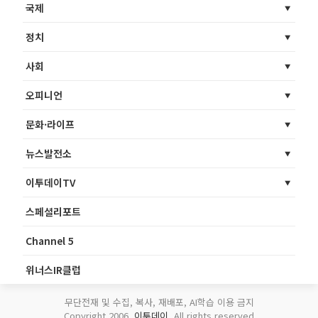
국제
정치
사회
오피니언
문화·라이프
뉴스발전소
이투데이TV
스페셜리포트
Channel 5
위너스IR클럽
무단전재 및 수집, 복사, 재배포, AI학습 이용 금지
Copyright 2006.
이투데이
. All rights reserved