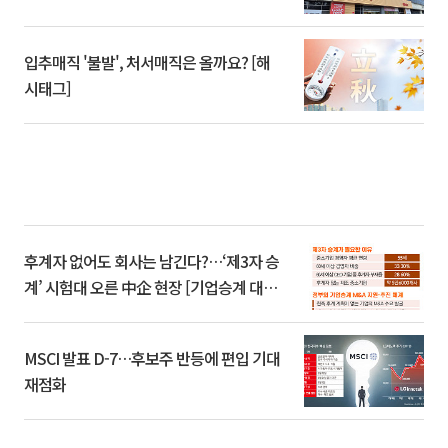
입추매직 '불발', 처서매직은 올까요? [해
시태그]
후계자 없어도 회사는 남긴다?…‘제3자 승
계’ 시험대 오른 中企 현장 [기업승계 대전
환]
MSCI 발표 D-7…후보주 반등에 편입 기대
재점화