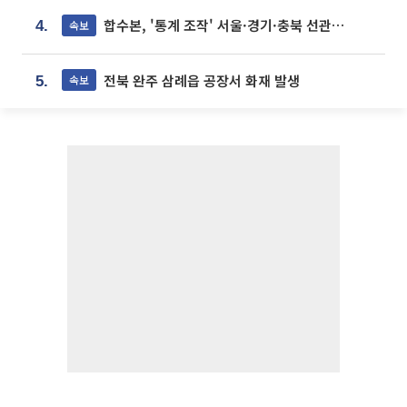
합수본, '통계 조작' 서울·경기·충북 선관위 등 추가 압수수색
속보
4.
전북 완주 삼례읍 공장서 화재 발생
속보
5.