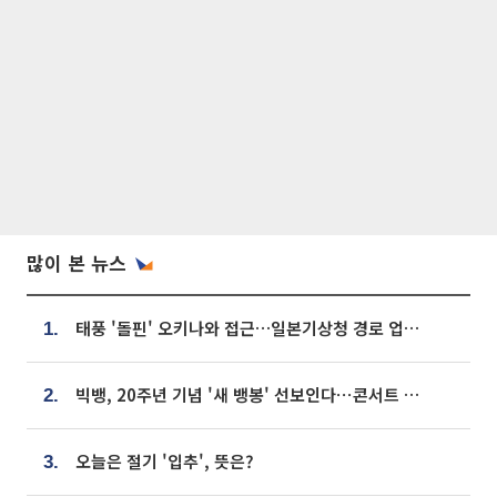
많이 본 뉴스
태풍 '돌핀' 오키나와 접근…일본기상청 경로 업데이트
1.
빅뱅, 20주년 기념 '새 뱅봉' 선보인다⋯콘서트 앞두고 팝업 개최
2.
오늘은 절기 '입추', 뜻은?
3.