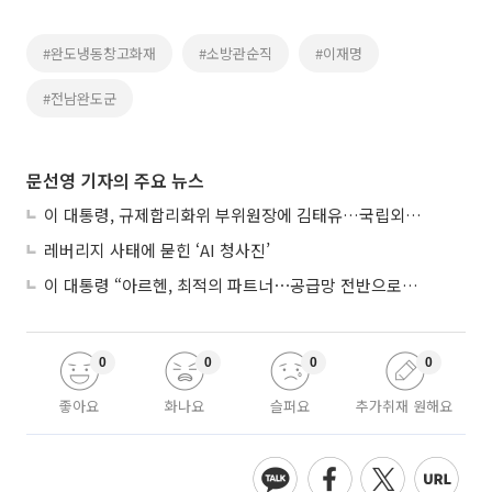
#완도냉동창고화재
#소방관순직
#이재명
#전남완도군
문선영 기자의 주요 뉴스
이 대통령, 규제합리화위 부위원장에 김태유…국립외교원장 김흥규
레버리지 사태에 묻힌 ‘AI 청사진’
이 대통령 “아르헨, 최적의 파트너⋯공급망 전반으로 확대”
0
0
0
0
좋아요
화나요
슬퍼요
추가취재 원해요