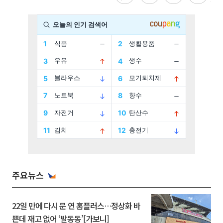
주요뉴스
22일 만에 다시 문 연 홈플러스…정상화 바
쁜데 재고 없어 ‘발동동’[가보니]