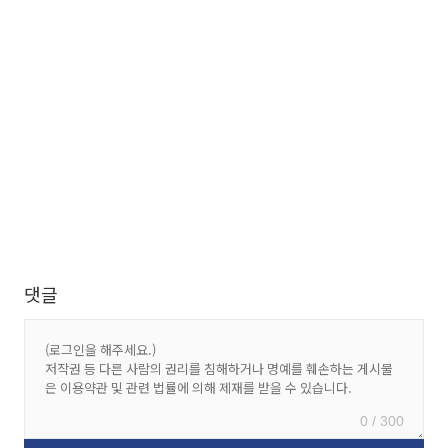
댓글
0 / 300