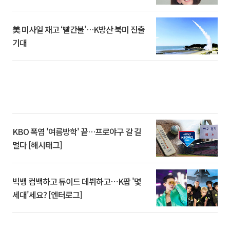
美 미사일 재고 ‘빨간불’…K방산 북미 진출
기대
KBO 폭염 '여름방학' 끝…프로야구 갈 길
멀다 [해시태그]
빅뱅 컴백하고 튜이드 데뷔하고⋯K팝 '몇
세대'세요? [엔터로그]