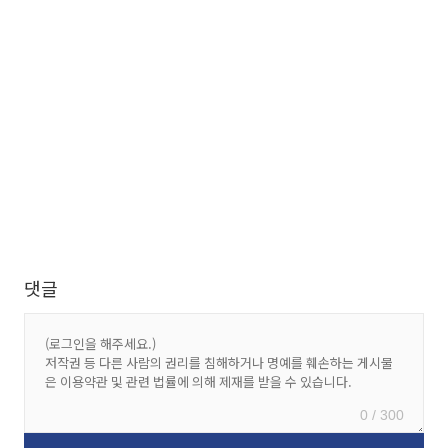
댓글
0 / 300