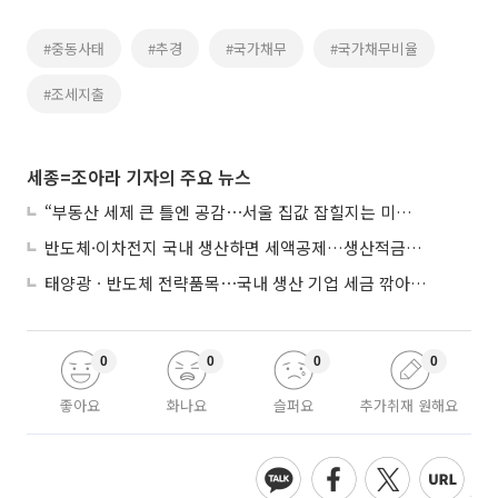
#중동사태
#추경
#국가채무
#국가채무비율
#조세지출
세종=조아라 기자의 주요 뉴스
“부동산 세제 큰 틀엔 공감⋯서울 집값 잡힐지는 미지수”
반도체·이차전지 국내 생산하면 세액공제…생산적금융 ISA 신설
태양광ㆍ반도체 전략품목⋯국내 생산 기업 세금 깎아준다
0
0
0
0
좋아요
화나요
슬퍼요
추가취재 원해요