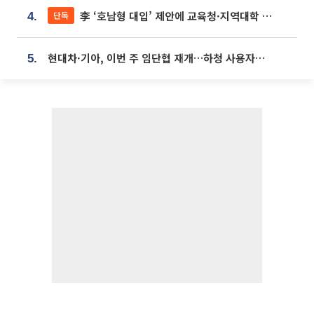
李 ‘호남형 대입’ 제안에 교육청·지역대학 서·논술형 입시 연계 '착수'
단독
4.
현대차·기아, 이번 주 임단협 재개…하청 사용자성 재심도 ‘변수’
5.