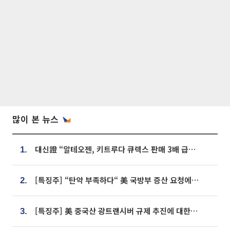
많이 본 뉴스
대신證 “알테오젠, 키트루다 큐렉스 판매 3배 급증…목표가 41만원 상향”
1.
[특징주] “탄약 부족하다“ 美 국방부 증산 요청에⋯국내 방산주 급등세
2.
[특징주] 美 중국산 광트랜시버 규제 추진에 대한광통신 등 광통신株 강세
3.