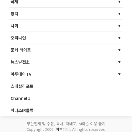
국제
정치
사회
오피니언
문화·라이프
뉴스발전소
이투데이TV
스페셜리포트
Channel 5
위너스IR클럽
무단전재 및 수집, 복사, 재배포, AI학습 이용 금지
Copyright 2006.
이투데이
. All rights reserved