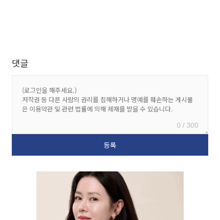
댓글
0 / 300