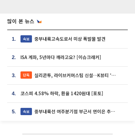
많이 본 뉴스
중부내륙고속도로서 미상 폭발물 발견
속보
1.
ISA 계좌, 5년마다 깨라고요? [이슈크래커]
2.
실리콘투, 라이브커머스팀 신설…K뷰티 ‘글로벌 판매망’ 확대[K뷰티 라방戰]
단독
3.
코스피 4.58% 하락, 환율 1420원대 [포토]
4.
중부내륙선 여주분기점 부근서 연이은 추돌사고 발생
속보
5.