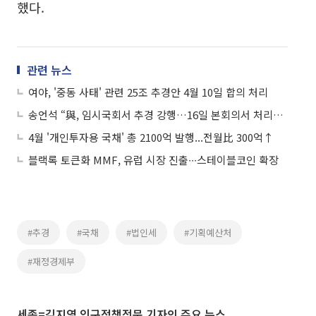
했다.
관련 뉴스
여야, '중동 사태' 관련 25조 추경안 4월 10일 합의 처리
송언석 “與, 임시국회서 추경 강행…16일 본회의서 처리해야”
4월 '개인투자용 국채' 총 2100억 발행...전월比 300억↑
블랙록 토큰화 MMF, 유럽 시장 진출∙∙∙스테이블코인 확장
#추경
#국채
#법인세
#기획예산처
#재정경제부
세종=김지영 인구정책전문 기자의 주요 뉴스