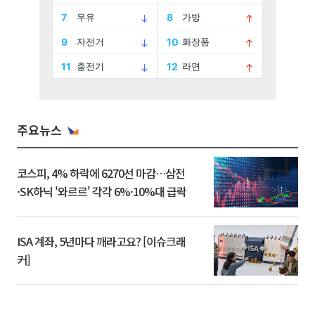
주요뉴스
코스피, 4% 하락에 6270선 마감…삼전
·SK하닉 '와르르' 각각 6%·10%대 급락
ISA 계좌, 5년마다 깨라고요? [이슈크래
커]