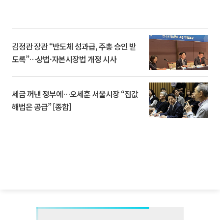
김정관 장관 “반도체 성과급, 주총 승인 받
도록”…상법·자본시장법 개정 시사
세금 꺼낸 정부에…오세훈 서울시장 “집값
해법은 공급” [종합]