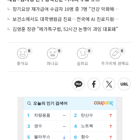
장기요양 재가급여 수급자 10명 중 7명 “건강 악화해도 집에서”
보건소에서도 대학병원급 진료…전국에 AI 진료지원도구 보급
김영훈 장관 "메가특구법, 52시간 논쟁이 과잉 대표돼"
0
0
0
0
좋아요
화나요
슬퍼요
추가취재 원해요