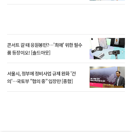
콘서트 갈 때 응원봉만?⋯'최애' 위한 필수
품 등장이오! [솔드아웃]
서울시, 정부에 정비사업 규제 완화 '건
의'⋯국토부 "협의 중" 입장만 [종합]