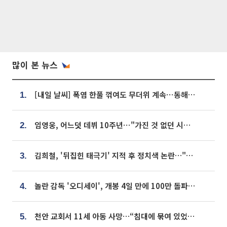
많이 본 뉴스
[내일 날씨] 폭염 한풀 꺾여도 무더위 계속⋯동해안 이틀 연속 비
1.
임영웅, 어느덧 데뷔 10주년⋯"가진 것 없던 시절, 내 앞엔 20명의 팬뿐"
2.
김희철, '뒤집힌 태극기' 지적 후 정치색 논란…"좌우 떠나 우리나라 국기"
3.
놀란 감독 '오디세이', 개봉 4일 만에 100만 돌파⋯'왕사남' 보다 빠르다
4.
천안 교회서 11세 아동 사망…“침대에 묶여 있었다” 진술 확보
5.