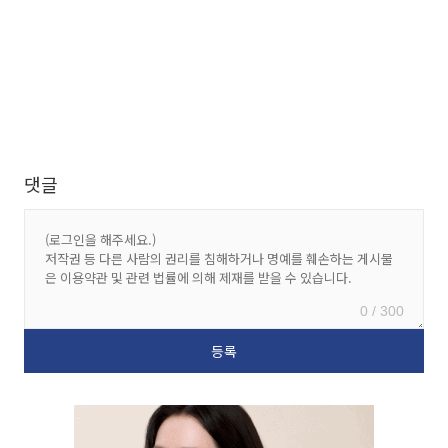
댓글
0 / 300