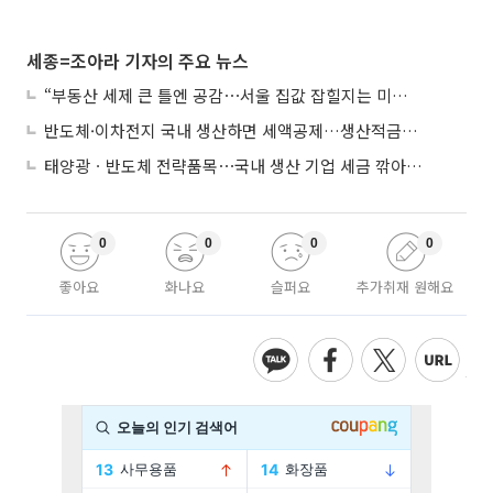
세종=조아라 기자의 주요 뉴스
“부동산 세제 큰 틀엔 공감⋯서울 집값 잡힐지는 미지수”
반도체·이차전지 국내 생산하면 세액공제…생산적금융 ISA 신설
태양광ㆍ반도체 전략품목⋯국내 생산 기업 세금 깎아준다
0
0
0
0
좋아요
화나요
슬퍼요
추가취재 원해요