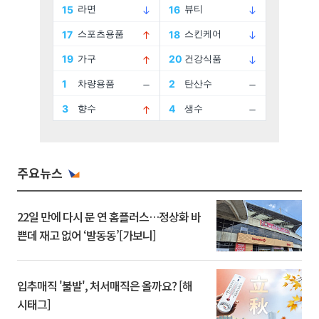
주요뉴스
22일 만에 다시 문 연 홈플러스…정상화 바
쁜데 재고 없어 ‘발동동’[가보니]
입추매직 '불발', 처서매직은 올까요? [해
시태그]