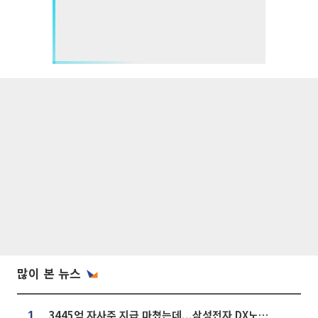
많이 본 뉴스
3445억 자사주 지급 마쳤는데...삼성전자 DX노조, 뒤늦은 '떼쓰기 집회'
1.