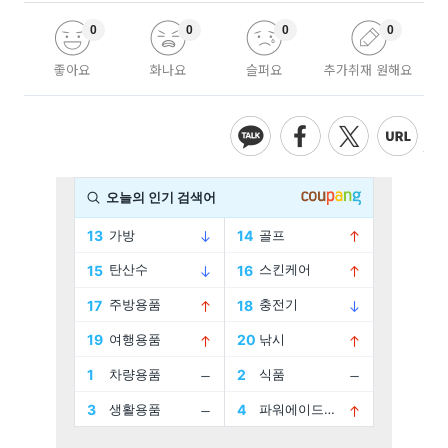
0
0
0
0
좋아요
화나요
슬퍼요
추가취재 원해요