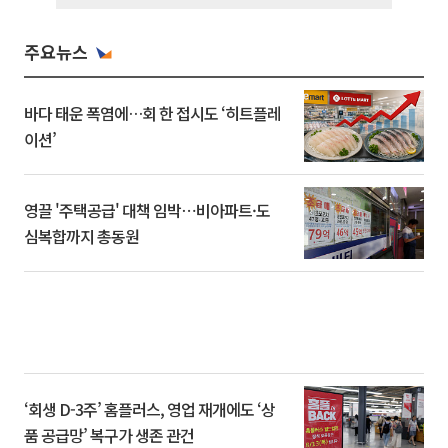
주요뉴스
바다 태운 폭염에…회 한 접시도 ‘히트플레
이션’
영끌 '주택공급' 대책 임박⋯비아파트·도
심복합까지 총동원
‘회생 D-3주’ 홈플러스, 영업 재개에도 ‘상
품 공급망’ 복구가 생존 관건