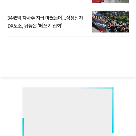
3445억 자사주 지급 마쳤는데...삼성전자
DX노조, 뒤늦은 '떼쓰기 집회'