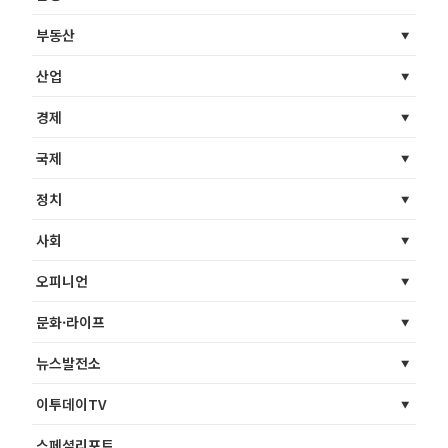
부동산
산업
경제
국제
정치
사회
오피니언
문화·라이프
뉴스발전소
이투데이TV
스페셜리포트