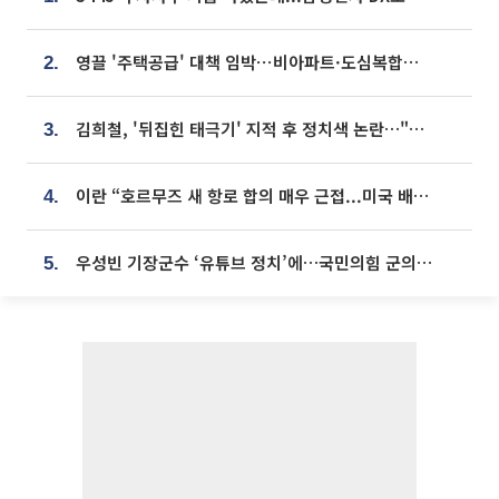
영끌 '주택공급' 대책 임박⋯비아파트·도심복합까지 총동원
2.
김희철, '뒤집힌 태극기' 지적 후 정치색 논란…"좌우 떠나 우리나라 국기"
3.
이란 “호르무즈 새 항로 합의 매우 근접...미국 배상 먼저”
4.
우성빈 기장군수 ‘유튜브 정치’에…국민의힘 군의원들 집단 반발
5.