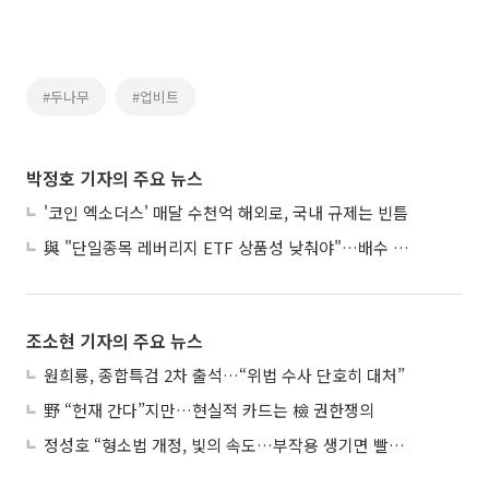
#두나무
#업비트
박정호 기자의 주요 뉴스
'코인 엑소더스' 매달 수천억 해외로, 국내 규제는 빈틈
與 "단일종목 레버리지 ETF 상품성 낮춰야"…배수 조정안도 거론
조소현 기자의 주요 뉴스
원희룡, 종합특검 2차 출석…“위법 수사 단호히 대처”
野 “헌재 간다”지만…현실적 카드는 檢 권한쟁의
정성호 “형소법 개정, 빛의 속도…부작용 생기면 빨리 고쳐야”