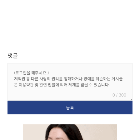
댓글
0 / 300