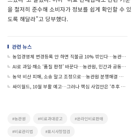
을 철저히 준수해 소비자가 정보를 쉽게 확인할 수 있
도록 해달라”고 당부했다.
관련 뉴스
농업경영체 변경등록 안 하면 직불금 10% 깎인다…농관원, 6월 30일까지 신고 접수
AI로 과일·채소 ‘품질 판정’ 바꾼다…농관원, 민간과 공동연구 착수
농약 비산 피해, 소송 말고 조정으로…농관원 분쟁해결 창구 가동
싸이월드, 10월 부활 예고…그러나 핵심 사업안은 ‘추후 공개’
#농관원
#비료과대광고
#온라인비료판매
#비료관리법
#표시사항점검