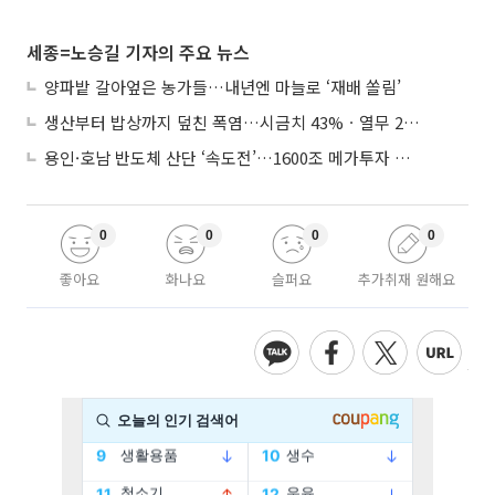
세종=노승길 기자의 주요 뉴스
양파밭 갈아엎은 농가들…내년엔 마늘로 ‘재배 쏠림’
생산부터 밥상까지 덮친 폭염…시금치 43%ㆍ열무 28% 급등
용인·호남 반도체 산단 ‘속도전’…1600조 메가투자 이행 총력
0
0
0
0
좋아요
화나요
슬퍼요
추가취재 원해요