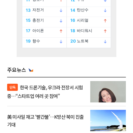
주요뉴스
한국 드론기술, 우크라 전장서 시험
단독
중…“스타트업 여러 곳 참여”
美 미사일 재고 ‘빨간불’…K방산 북미 진출
기대