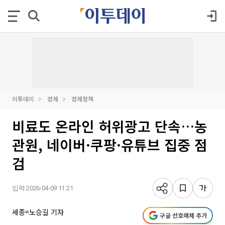
이투데이
경제
경제정책
비료도 온라인 허위광고 단속…농
관원, 네이버·쿠팡·유튜브 집중 점
검
입력 2026-04-09 11:21
세종=노승길 기자
구글 선호매체 추가