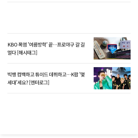
KBO 폭염 '여름방학' 끝…프로야구 갈 길
멀다 [해시태그]
빅뱅 컴백하고 튜이드 데뷔하고⋯K팝 '몇
세대'세요? [엔터로그]