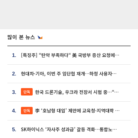
많이 본 뉴스
[특징주] “탄약 부족하다“ 美 국방부 증산 요청에⋯국내 방산주 급등세
1.
현대차·기아, 이번 주 임단협 재개…하청 사용자성 재심도 ‘변수’
2.
한국 드론기술, 우크라 전장서 시험 중…“스타트업 여러 곳 참여”
단독
3.
李 ‘호남형 대입’ 제안에 교육청·지역대학 서·논술형 입시 연계 '착수'
단독
4.
SK하이닉스 ‘자사주 성과급’ 갈등 격화…통합노조 출범 움직임
5.