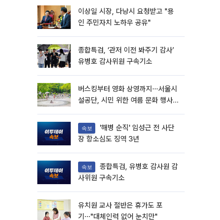
이상일 시장, 다낭시 요청받고 "용
인 주민자치 노하우 공유"
종합특검, ‘관저 이전 봐주기 감사’
유병호 감사위원 구속기소
버스킹부터 영화 상영까지⋯서울시
설공단, 시민 위한 여름 문화 행사
마련
'해병 순직' 임성근 전 사단
속보
장 항소심도 징역 3년
종합특검, 유병호 감사원 감
속보
사위원 구속기소
유치원 교사 절반은 휴가도 포
기⋯"대체인력 없어 눈치만"