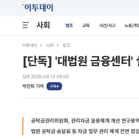
사회
법조
교육
사건/사고
노동/취
이투데이
사회
법조
[단독] '대법원 금융센터'
입력 2026-04-13 06:00
박진희 기자
구독
공탁금관리위원회, 관리자금 운용체계 개선 연구용
법원 공탁금·송달료 등 자금 업무 관리 체계 전면 점