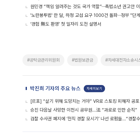
원민경 “책임 알려주는 것도 국가 역할”⋯촉법소년 권고안 이
'노란봉투법' 한 달, 하청 교섭 요구 1000건 돌파⋯정부 "단
‘경험 無도 환영’ 첫 일자리 도전 설명서
#공탁금관리위원회
#법원보관금
#차세대전자소송시
박진희 기자의 주요 뉴스
자세히보기
[르포] “살기 위해 도망치는 거야” VR로 스토킹 피해자 공
승진 다음날 사망한 이천시 공무원...法 “과로로 인한 순직”
검찰 수사권 폐지에 ‘전직 경찰 모시기’ 나선 로펌들...“경찰