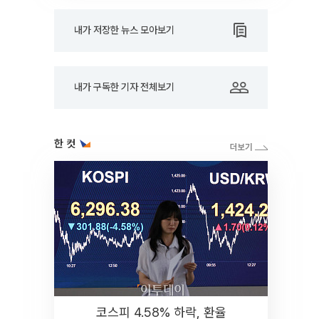
내가 저장한 뉴스 모아보기
내가 구독한 기자 전체보기
한 컷
코스피 4.58% 하락, 환율