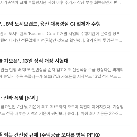
 시가총액이 크게 흔들렸지만 저점 이후 주가가 상당 부분 회복되면서 편입
다시 부각되고 있다. 7일 금융투자업계에 따르면 MSCI는 한국시간으로 오는
od'…8억 도시브랜드, 용산 대통령실 CI 업체가 수행
시 도시브랜드 ‘Busan is Good’ 개발 사업의 수행기관이 윤석열 정부
여했던 디자인 전문업체 피앤(P&)인 것으로 확인됐다. 8억 원이 투입된 부산
 부족과 디자인 정체성 논란에 휩싸였던 만큼, 사업 선정 과정과 결과물에
 가오픈’...13일 정식 개장 시험대
.직원들 현장 배치PB·일반상품 순차 입고에도 신선식품 수급 정상화는 과제최
 높일지 주목 홈플러스가 오늘(7일) 가오픈을 시작으로 13일 정식으로 재
직원들이 현장 배치되고, PB 상품과 함께 일반 상품 납품도 순차적으로 진행
ㆍ전라 폭염 [날씨]
 금요일인 7일 낮 기온이 최고 39도까지 오르며 폭염이 이어지겠다. 기상청
로 전국 대부분 지역의 기온이 평년보다 높겠다. 아침 최저기온은 22~27
 대부분 지역에 폭염특보가 발효된 가운데 최고체감온도는 35도 안팎까지 올라
줄 죄는 건전성 규제 [주택공급 또다른 병목 PF]①