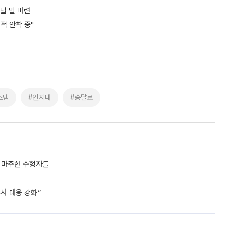
달 말 마련
계적 안착 중"
스템
#인지대
#송달료
포 마주한 수형자들
수사 대응 강화”