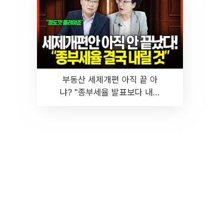
부동산 세제개편 아직 끝 아
냐? "종부세율 발표보다 내릴
것" 장기거주·양도세 전망 I 집
땅지성 I 김인만, 진미윤