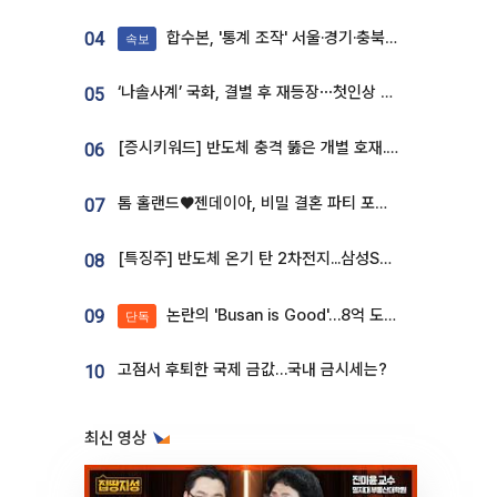
합수본, '통계 조작' 서울·경기·충북 선관위 등 추가 압수수색
04
속보
‘나솔사계’ 국화, 결별 후 재등장⋯첫인상 투표 휩쓸고 ‘인기녀’ 등극
05
[증시키워드] 반도체 충격 뚫은 개별 호재...포스코퓨처엠·에코프로·한화솔루션 '눈길'
06
톰 홀랜드♥젠데이아, 비밀 결혼 파티 포착⋯호텔 대관비만 9억
07
[특징주] 반도체 온기 탄 2차전지...삼성SDI, 장 초반 7% 넘게 껑충
08
논란의 'Busan is Good'…8억 도시브랜드, 용산 대통령실 CI 업체가 수행
09
단독
고점서 후퇴한 국제 금값…국내 금시세는?
10
최신 영상