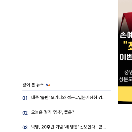
많이 본 뉴스
태풍 '돌핀' 오키나와 접근…일본기상청 경로 업데이트
01
오늘은 절기 '입추', 뜻은?
02
빅뱅, 20주년 기념 '새 뱅봉' 선보인다⋯콘서트 앞두고 팝업 개최
03