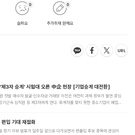
0
0
슬퍼요
추가취재 원해요
제3자 승계’ 시험대 오른 中企 현장 [기업승계 대전환]
지원 첫발 매수자 발굴·인수자금·거래망 이전은 여전히 과제 정부가 혈연 중심
장기근속 임직원 등 제3자에게 연다. 후계자를 찾지 못한 중소기업이 폐업
해 기술과 일자리를 남기도록 하겠다는 취지다. 다만 세금 감면만으로 거래를
에 편입 기대 재점화
월 정기 리뷰 발표가 일주일 앞으로 다가오면서 편출입 후보 종목에 관심이