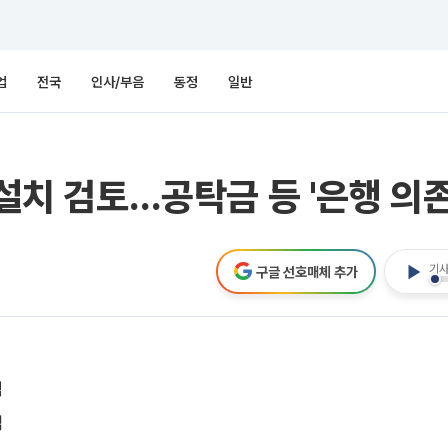
업
전국
인사/부음
동정
일반
 설치 검토…공탁금 등 '은행 의
기사
구글 선호매체 추가
역
검