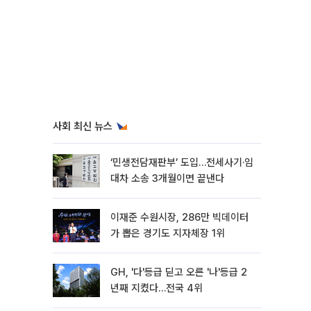
사회 최신 뉴스
‘민생전담재판부’ 도입…전세사기·임
대차 소송 3개월이면 끝낸다
이재준 수원시장, 286만 빅데이터
가 뽑은 경기도 지자체장 1위
GH, '다'등급 딛고 오른 '나'등급 2
년째 지켰다…전국 4위