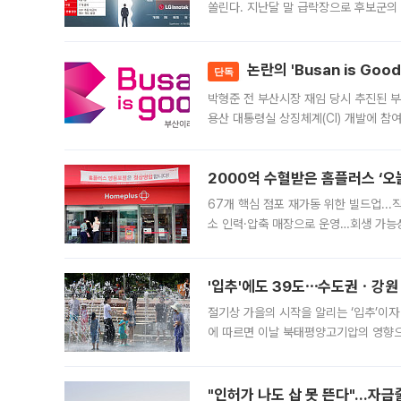
쏠린다. 지난달 말 급락장으로 후보군의
가능성과 지수 추종 자금 유입 기대가 
논란의 'Busan is Go
단독
박형준 전 부산시장 재임 당시 추진된 부산
용산 대통령실 상징체계(CI) 개발에 참
도시브랜드 사업이 공개 이후 시민 공감
2000억 수혈받은 홈플러스 ‘오늘
67개 핵심 점포 재가동 위한 빌드업..
소 인력·압축 매장으로 운영…회생 가능성
영업을 시작한다. 핵심 점포 67개에는 
'입추'에도 39도⋯수도권ㆍ강원
절기상 가을의 시작을 알리는 ‘입추’이자
에 따르면 이날 북태평양고기압의 영향으
도, 낮 최고기온은 31~39도로, 전국
"인허가 나도 삽 못 뜬다"…자금