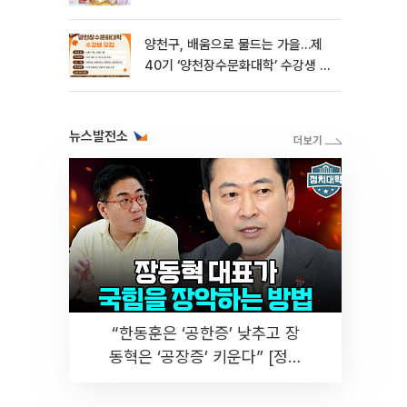
양천구, 배움으로 물드는 가을…제
40기 ‘양천장수문화대학’ 수강생 모
집
뉴스발전소
“한동훈은 ‘공한증’ 낮추고 장
동혁은 ‘공장증’ 키운다” [정치
대학]