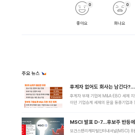
0
0
좋아요
화나요
주요 뉴스
후계자 없어도 회사는 남긴다?…‘
후계자 부재 기업에 M&A·EBO 세제 
이던 기업승계 세제의 문을 동종기업과 
대신 M&A나 임직원 인수(EBO)를 통
늘
MSCI 발표 D-7…후보주 반등
모건스탠리캐피털인터내셔널(MSCI) 8