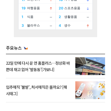
주요뉴스
22일 만에 다시 문 연 홈플러스…정상화 바
쁜데 재고 없어 ‘발동동’[가보니]
입추매직 '불발', 처서매직은 올까요? [해
시태그]