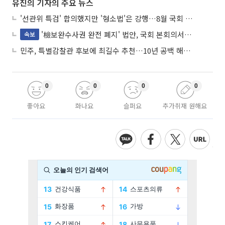
유진의 기자의 주요 뉴스
'선관위 특검' 합의했지만 '형소법'은 강행…8월 국회 '입법 2차전' 예고
'檢보완수사권 완전 폐지' 법안, 국회 본회의서 민주당 주도 통과
속보
민주, 특별감찰관 후보에 최길수 추천…10년 공백 해소 속도
0
0
0
0
좋아요
화나요
슬퍼요
추가취재 원해요