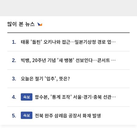
많이 본 뉴스
태풍 '돌핀' 오키나와 접근…일본기상청 경로 업데이트
1.
빅뱅, 20주년 기념 '새 뱅봉' 선보인다⋯콘서트 앞두고 팝업 개최
2.
오늘은 절기 '입추', 뜻은?
3.
합수본, '통계 조작' 서울·경기·충북 선관위 등 추가 압수수색
속보
4.
전북 완주 삼례읍 공장서 화재 발생
속보
5.