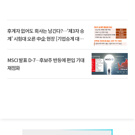
후계자 없어도 회사는 남긴다?…‘제3자 승
계’ 시험대 오른 中企 현장 [기업승계 대전
환]
MSCI 발표 D-7…후보주 반등에 편입 기대
재점화