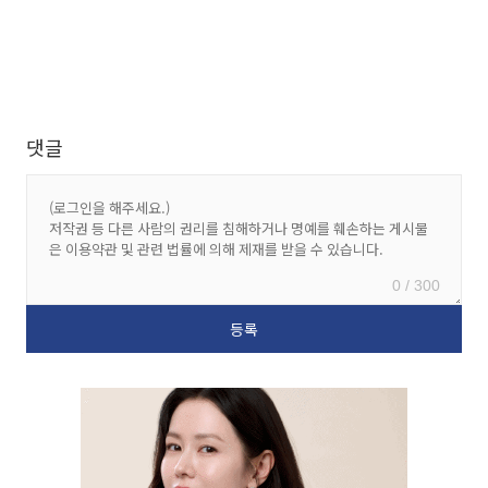
댓글
0 / 300