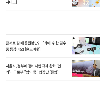
시태그]
콘서트 갈 때 응원봉만?⋯'최애' 위한 필수
품 등장이오! [솔드아웃]
서울시, 정부에 정비사업 규제 완화 '건
의'⋯국토부 "협의 중" 입장만 [종합]