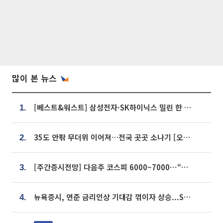
많이 본 뉴스
[베스트&워스트] 삼성전자·SK하이닉스 밀린 한 주…상상인증권은 85% 급등
1.
35도 안팎 무더위 이어져…전국 곳곳 소나기 [오늘 날씨]
2.
[주간증시전망] 다음주 코스피 6000~7000⋯“外人 수급은 정책이 변수”
3.
뉴욕증시, 연준 금리인상 기대감 꺾이자 상승...S&P500 사상 최고치 [종합]
4.