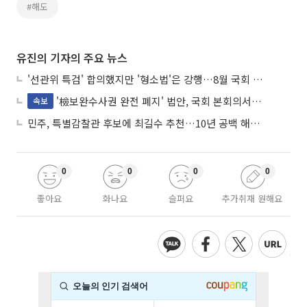
#해도
유진의 기자의 주요 뉴스
'선관위 특검' 합의했지만 '형소법'은 강행…8월 국회 '입법 2차전' 예고
'檢보완수사권 완전 폐지' 법안, 국회 본회의서 민주당 주도 통과
속보
민주, 특별감찰관 후보에 최길수 추천…10년 공백 해소 속도
0
0
0
0
좋아요
화나요
슬퍼요
추가취재 원해요