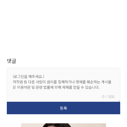
댓글
0 / 300