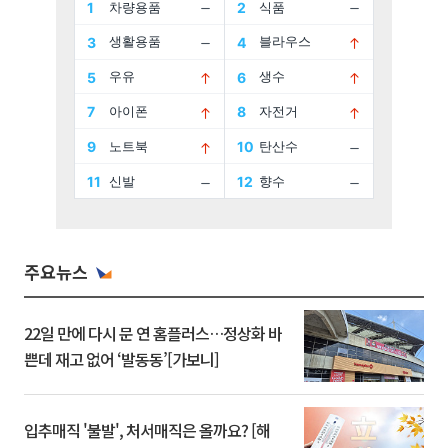
주요뉴스
22일 만에 다시 문 연 홈플러스…정상화 바
쁜데 재고 없어 ‘발동동’[가보니]
입추매직 '불발', 처서매직은 올까요? [해