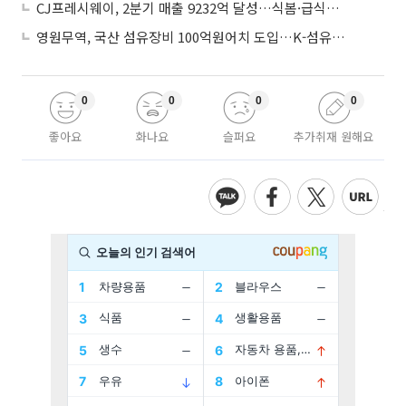
CJ프레시웨이, 2분기 매출 9232억 달성…식봄·급식사업 성장
영원무역, 국산 섬유장비 100억원어치 도입…K-섬유 상생 강화
0
0
0
0
좋아요
화나요
슬퍼요
추가취재 원해요