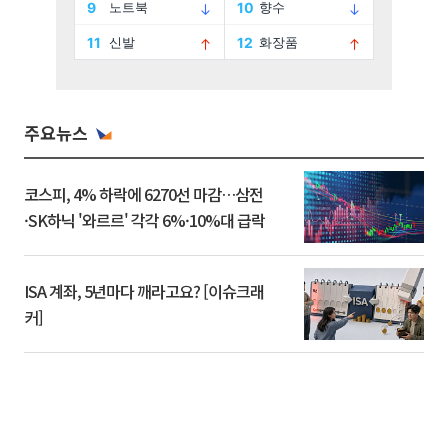
주요뉴스
코스피, 4% 하락에 6270선 마감…삼전
·SK하닉 '와르르' 각각 6%·10%대 급락
ISA 계좌, 5년마다 깨라고요? [이슈크래
커]