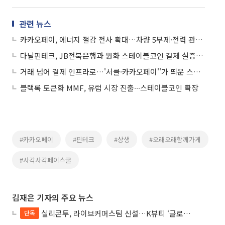
관련 뉴스
카카오페이, 에너지 절감 전사 확대…차량 5부제·전력 관리 강화
다날핀테크, JB전북은행과 원화 스테이블코인 결제 실증 완료
거래 넘어 결제 인프라로…'서클·카카오페이''가 띄운 스테이블코인 전선
블랙록 토큰화 MMF, 유럽 시장 진출∙∙∙스테이블코인 확장
#카카오페이
#핀테크
#상생
#오래오래함께가게
#사각사각페이스쿨
김재은 기자의 주요 뉴스
실리콘투, 라이브커머스팀 신설…K뷰티 ‘글로벌 라방 판매’ 확대
단독