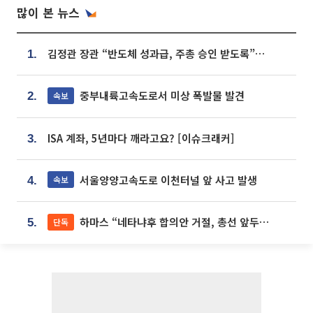
많이 본 뉴스
김정관 장관 “반도체 성과급, 주총 승인 받도록”…상법·자본시장법 개정 시사
1.
중부내륙고속도로서 미상 폭발물 발견
속보
2.
ISA 계좌, 5년마다 깨라고요? [이슈크래커]
3.
서울양양고속도로 이천터널 앞 사고 발생
속보
4.
하마스 “네타냐후 합의안 거절, 총선 앞두고 시간 끌기”
단독
5.