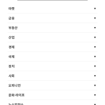
마켓
금융
부동산
산업
경제
국제
정치
사회
오피니언
문화·라이프
뉴스발전소