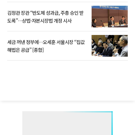
김정관 장관 “반도체 성과급, 주총 승인 받
도록”…상법·자본시장법 개정 시사
세금 꺼낸 정부에…오세훈 서울시장 “집값
해법은 공급” [종합]