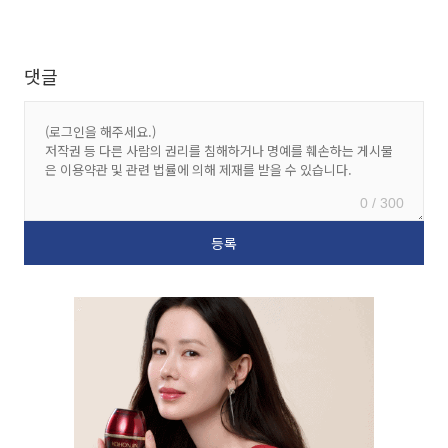
댓글
0 / 300