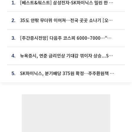
[베스트&워스트] 삼성전자·SK하이닉스 밀린 한 주…상상인증권은 85% 급등
1.
35도 안팎 무더위 이어져…전국 곳곳 소나기 [오늘 날씨]
2.
[주간증시전망] 다음주 코스피 6000~7000⋯“外人 수급은 정책이 변수”
3.
뉴욕증시, 연준 금리인상 기대감 꺾이자 상승...S&P500 사상 최고치 [종합]
4.
SK하이닉스, 분기배당 375원 확정…주주환원책 9월로 앞당겨 발표
5.