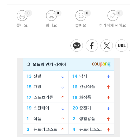
0
0
0
0
좋아요
화나요
슬퍼요
추가취재 원해요