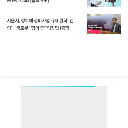
품 등장이오! [솔드아웃]
서울시, 정부에 정비사업 규제 완화 '건
의'⋯국토부 "협의 중" 입장만 [종합]