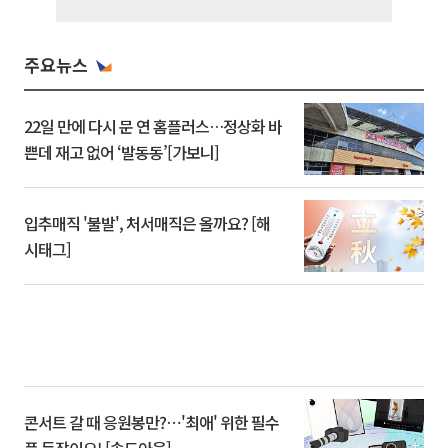
주요뉴스
22일 만에 다시 문 연 홈플러스…정상화 바
쁜데 재고 없어 ‘발동동’[가보니]
입추매직 '불발', 처서매직은 올까요? [해
시태그]
콘서트 갈 때 응원봉만?⋯'최애' 위한 필수