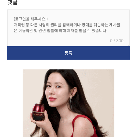
댓글
0 / 300