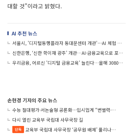
대할 것”이라고 밝혔다.
AI 추천 뉴스
서울시, '디지털동행플라자 동대문센터 개관'⋯AI 체험 공간 조성
신한은행, ‘신한 학이재 광주’ 개관…AI·금융교육으로 포용금융 확대
우리금융, 어르신 '디지털 금융교육' 늘린다…올해 3080명 대상
손현경 기자의 주요 뉴스
수능 절대평가·서논술형 공론화⋯입시업계 “변별력·사교육 대책 먼저”
다시 열린 교육부 국립대 사무국장 길
교육부 국립대 사무국장 ‘공무원 배제’ 풀리나…응시자격 다시 열렸다
단독