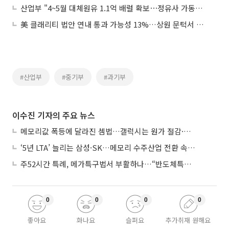
산업부 "4~5월 대체원유 1.1억 배럴 확보⋯정유사 가동률 90% 수준"
美 클래리티 법안 연내 통과 가능성 13%…상원 문턱서 제동
#산업부
#중기부
#과기부
이수진 기자의 주요 뉴스
메모리값 폭등에 달라진 셈법…갤럭시는 원가 절감·아이폰은 서비스 확대
‘5년 LTA’ 늘리는 삼성·SK…메모리 수주산업 전환 속 다른 셈법
주52시간 특례, 메가특구법서 부활하나…“반도체특별법 담겨야”
0
0
0
0
좋아요
화나요
슬퍼요
추가취재 원해요