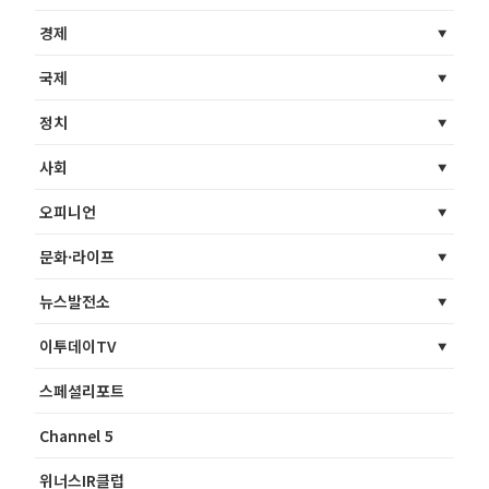
경제
국제
정치
사회
오피니언
문화·라이프
뉴스발전소
이투데이TV
스페셜리포트
Channel 5
위너스IR클럽