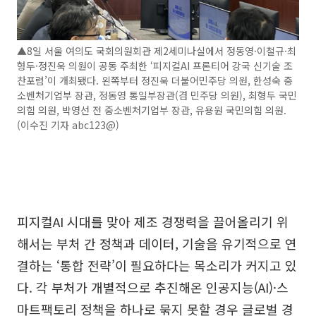
▲8일 서울 여의도 국회의원회관 제2세미나실에서 정동영·이철규·최
형두·정진욱 의원이 공동 주최한 ‘피지컬AI 프론티어 강국 신기술 조
찬포럼’이 개최됐다. 왼쪽부터 정진욱 더불어민주당 의원, 한성숙 중
소벤처기업부 장관, 정동영 통일부장관(겸 민주당 의원), 최형두 국민
의힘 의원, 박영선 전 중소벤처기업부 장관, 유용원 국민의힘 의원.
(이수진 기자 abc123@)
피지컬AI 시대를 맞아 제조 경쟁력을 끌어올리기 위
해서는 부처 간 정책과 데이터, 기술을 유기적으로 연
결하는 ‘통합 전략’이 필요하다는 목소리가 커지고 있
다. 각 부처가 개별적으로 추진해온 인공지능(AI)·스
마트팩토리 정책을 하나로 묶지 못할 경우 글로벌 경