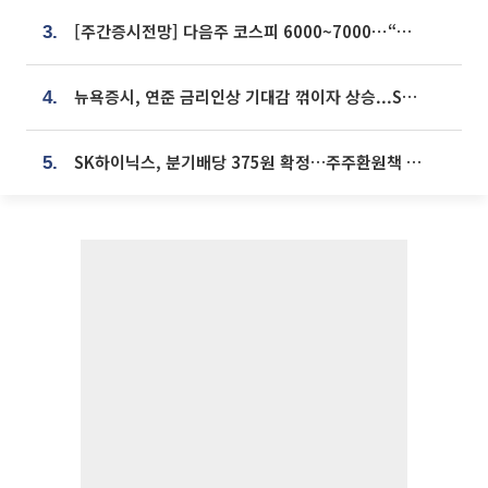
[주간증시전망] 다음주 코스피 6000~7000⋯“外人 수급은 정책이 변수”
3.
뉴욕증시, 연준 금리인상 기대감 꺾이자 상승...S&P500 사상 최고치 [종합]
4.
SK하이닉스, 분기배당 375원 확정…주주환원책 9월로 앞당겨 발표
5.