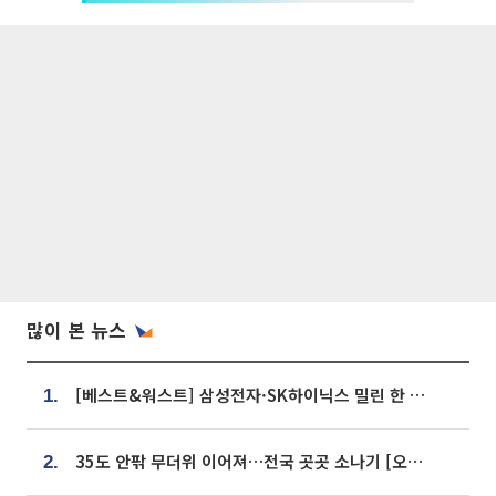
많이 본 뉴스
[베스트&워스트] 삼성전자·SK하이닉스 밀린 한 주…상상인증권은 85% 급등
1.
35도 안팎 무더위 이어져…전국 곳곳 소나기 [오늘 날씨]
2.