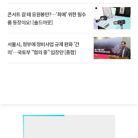
콘서트 갈 때 응원봉만?⋯'최애' 위한 필수
품 등장이오! [솔드아웃]
서울시, 정부에 정비사업 규제 완화 '건
의'⋯국토부 "협의 중" 입장만 [종합]