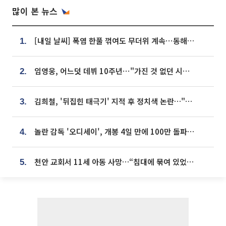
많이 본 뉴스
[내일 날씨] 폭염 한풀 꺾여도 무더위 계속⋯동해안 이틀 연속 비
1.
임영웅, 어느덧 데뷔 10주년⋯"가진 것 없던 시절, 내 앞엔 20명의 팬뿐"
2.
김희철, '뒤집힌 태극기' 지적 후 정치색 논란…"좌우 떠나 우리나라 국기"
3.
놀란 감독 '오디세이', 개봉 4일 만에 100만 돌파⋯'왕사남' 보다 빠르다
4.
천안 교회서 11세 아동 사망…“침대에 묶여 있었다” 진술 확보
5.