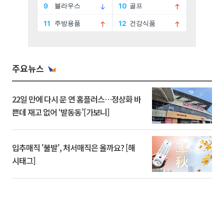
주요뉴스
22일 만에 다시 문 연 홈플러스…정상화 바
쁜데 재고 없어 ‘발동동’[가보니]
입추매직 '불발', 처서매직은 올까요? [해
시태그]