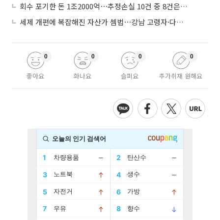
회수 포기한 돈 1조2000억⋯추정손실 10건 중 8건은 기업대출
세제 개편에 복잡해진 자산가 셈법⋯강남 고령자·다주택자 ‘자산재편 고심’
0
0
0
0
좋아요
화나요
슬퍼요
추가취재 원해요