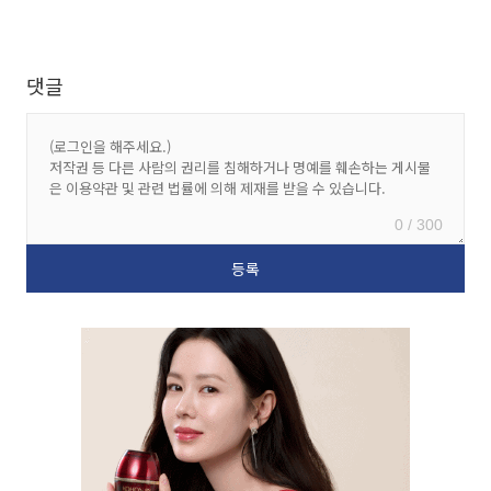
댓글
0 / 300