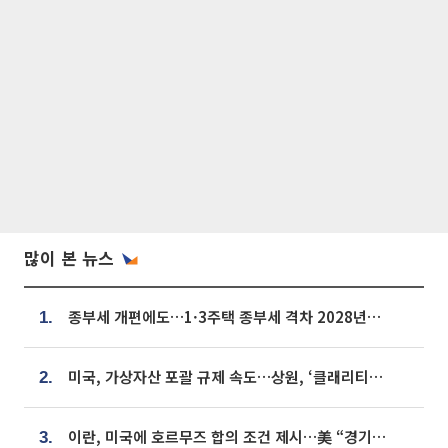
많이 본 뉴스
종부세 개편에도…1·3주택 종부세 격차 2028년부터 확대
1.
미국, 가상자산 포괄 규제 속도…상원, ‘클래리티법’ 9월 절차투표 추진
2.
이란, 미국에 호르무즈 합의 조건 제시…美 “경기 아직 안 끝나” [종합]
3.