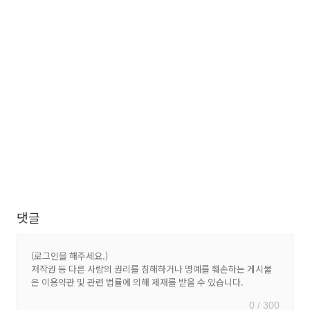
댓글
0 / 300