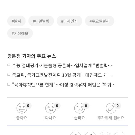
#날씨
#내일날씨
#미세먼지
#수요일날씨
#기상예보
강문정 기자의 주요 뉴스
수능 절대평가·서논술형 공론화⋯입시업계 “변별력·사교육 대책 먼저”
국교위, 국가교육발전계획 10월 공개⋯대입제도 개편 공론화 추진
"육아휴직만으론 한계"⋯여성 경력유지 해법은 '복귀 후 유연근무’
0
0
0
0
좋아요
화나요
슬퍼요
추가취재 원해요