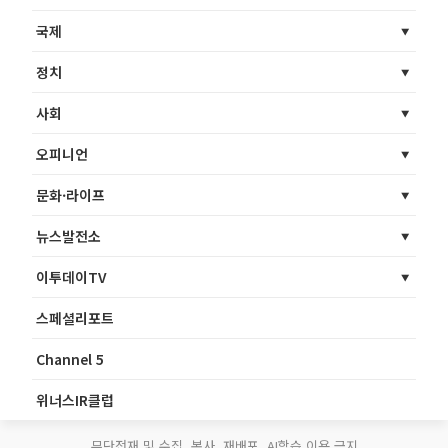
국제
정치
사회
오피니언
문화·라이프
뉴스발전소
이투데이TV
스페셜리포트
Channel 5
위너스IR클럽
무단전재 및 수집, 복사, 재배포, AI학습 이용 금지