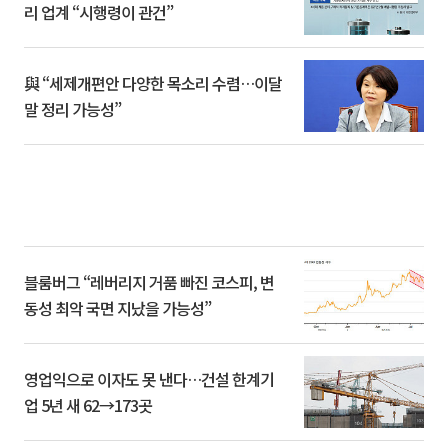
리 업계 “시행령이 관건”
與 “세제개편안 다양한 목소리 수렴…이달
말 정리 가능성”
블룸버그 “레버리지 거품 빠진 코스피, 변
동성 최악 국면 지났을 가능성”
영업익으로 이자도 못 낸다…건설 한계기
업 5년 새 62→173곳