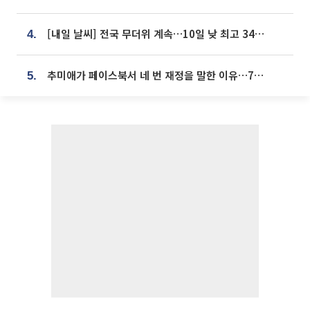
[내일 날씨] 전국 무더위 계속…10일 낮 최고 34도 육박
4.
추미애가 페이스북서 네 번 재정을 말한 이유…7700억 추경 열쇠는 도의회에
5.