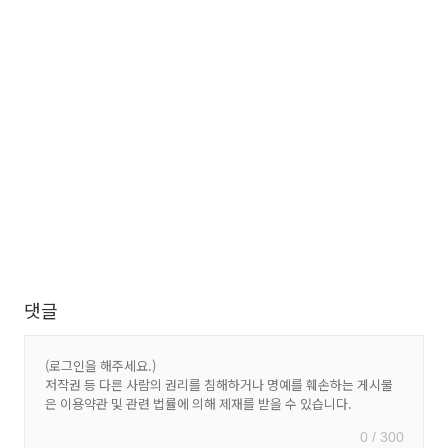
댓글
0 / 300