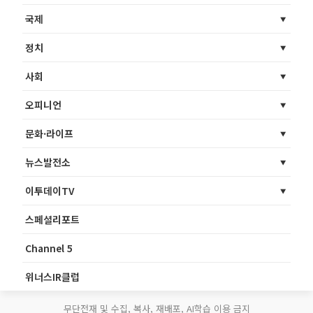
국제
정치
사회
오피니언
문화·라이프
뉴스발전소
이투데이TV
스페셜리포트
Channel 5
위너스IR클럽
무단전재 및 수집, 복사, 재배포, AI학습 이용 금지