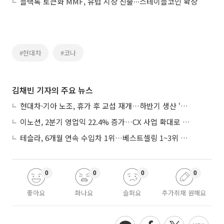
블랙록 토큰화 MMF, 유럽 시장 진출∙∙∙스테이블코인 확장
#현대차
#코나
김채빈 기자의 주요 뉴스
현대차·기아 노조, 휴가 후 교섭 재개…하반기 생산 ‘분수령’
이노션, 2분기 영업익 22.4% 증가…CX 사업 확대로 성장세 지속
테슬라, 6개월 연속 수입차 1위…베스트셀링 1~3위 싹쓸이
0
0
0
0
좋아요
화나요
슬퍼요
추가취재 원해요