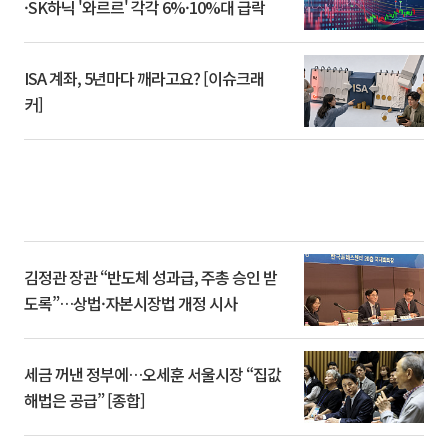
·SK하닉 '와르르' 각각 6%·10%대 급락
ISA 계좌, 5년마다 깨라고요? [이슈크래
커]
김정관 장관 “반도체 성과급, 주총 승인 받
도록”…상법·자본시장법 개정 시사
세금 꺼낸 정부에…오세훈 서울시장 “집값
해법은 공급” [종합]