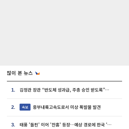
많이 본 뉴스
김정관 장관 “반도체 성과급, 주총 승인 받도록”…상법·자본시장법 개정 시사
1.
중부내륙고속도로서 미상 폭발물 발견
속보
2.
태풍 '돌핀' 이어 '찬홈' 등장…예상 경로에 한국 '한숨'
3.