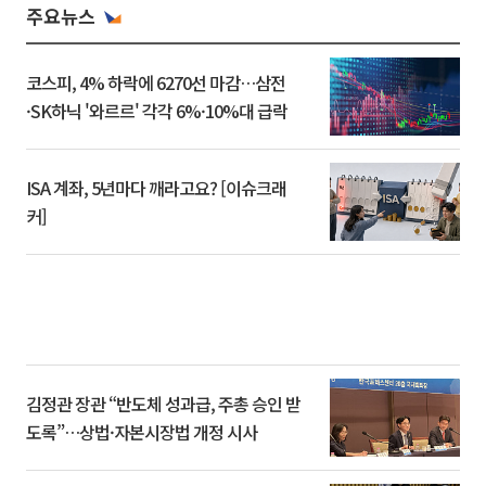
주요뉴스
코스피, 4% 하락에 6270선 마감…삼전
·SK하닉 '와르르' 각각 6%·10%대 급락
ISA 계좌, 5년마다 깨라고요? [이슈크래
커]
김정관 장관 “반도체 성과급, 주총 승인 받
도록”…상법·자본시장법 개정 시사