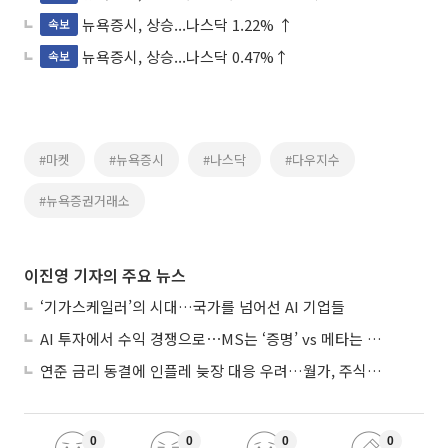
뉴욕증시, 상승...나스닥 1.22% ↑
속보
뉴욕증시, 상승...나스닥 0.47%↑
속보
#마켓
#뉴욕증시
#나스닥
#다우지수
#뉴욕증권거래소
이진영 기자의 주요 뉴스
‘기가스케일러’의 시대…국가를 넘어선 AI 기업들
AI 투자에서 수익 경쟁으로⋯MS는 ‘증명’ vs 메타는 ‘숙제’
연준 금리 동결에 인플레 늦장 대응 우려…월가, 주식도 채권도 던졌다
0
0
0
0