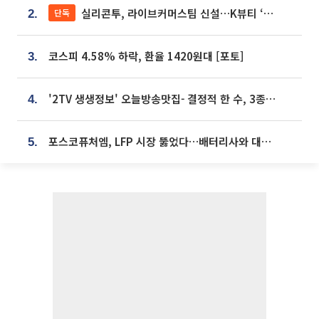
실리콘투, 라이브커머스팀 신설…K뷰티 ‘글로벌 판매망’ 확대[K뷰티 라방戰]
단독
2.
코스피 4.58% 하락, 환율 1420원대 [포토]
3.
'2TV 생생정보' 오늘방송맛집- 결정적 한 수, 3종 메밀면! 메밀 소바 맛집 '의○○○○'
4.
포스코퓨처엠, LFP 시장 뚫었다…배터리사와 대규모 장기 공급 합의
5.