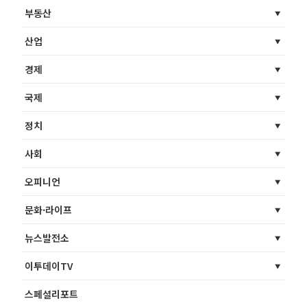
부동산
산업
경제
국제
정치
사회
오피니언
문화·라이프
뉴스발전소
이투데이TV
스페셜리포트