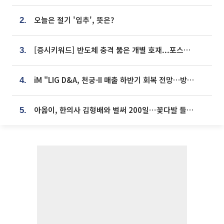
오늘은 절기 '입추', 뜻은?
2.
[증시키워드] 반도체 충격 뚫은 개별 호재...포스코퓨처엠·에코프로·한화솔루션 '눈길'
3.
iM "LIG D&A, 천궁-II 매출 하반기 회복 전망…방산 톱픽 유지"
4.
아옳이, 한의사 김형배와 벌써 200일⋯꽃다발 들고 "프러포즈 아냐"
5.