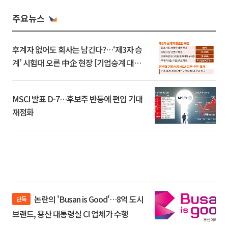
주요뉴스
후계자 없어도 회사는 남긴다?…‘제3자 승
계’ 시험대 오른 中企 현장 [기업승계 대전
환]
MSCI 발표 D-7…후보주 반등에 편입 기대
재점화
논란의 'Busan is Good'…8억 도시
단독
브랜드, 용산 대통령실 CI 업체가 수행