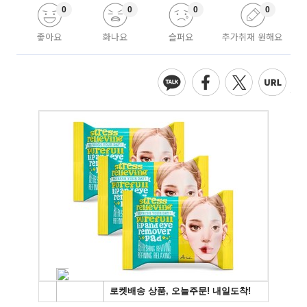
0
0
0
0
좋아요
화나요
슬퍼요
추가취재 원해요