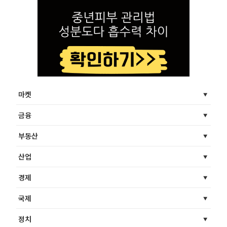
마켓
금융
부동산
산업
경제
국제
정치