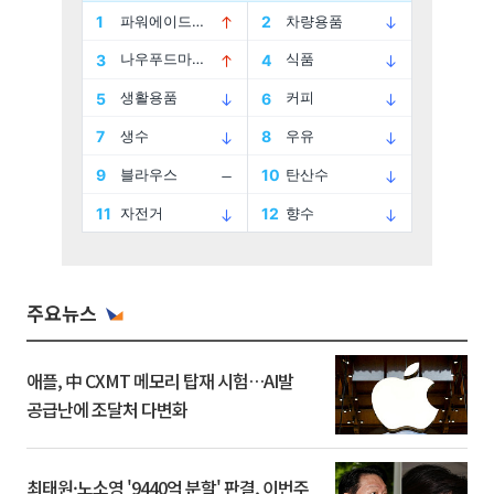
주요뉴스
애플, 中 CXMT 메모리 탑재 시험…AI발
공급난에 조달처 다변화
최태원·노소영 '9440억 분할' 판결, 이번주