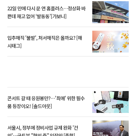
22일 만에 다시 문 연 홈플러스…정상화 바
쁜데 재고 없어 ‘발동동’[가보니]
입추매직 '불발', 처서매직은 올까요? [해
시태그]
콘서트 갈 때 응원봉만?⋯'최애' 위한 필수
품 등장이오! [솔드아웃]
서울시, 정부에 정비사업 규제 완화 '건
의'⋯국토부 "협의 중" 입장만 [종합]