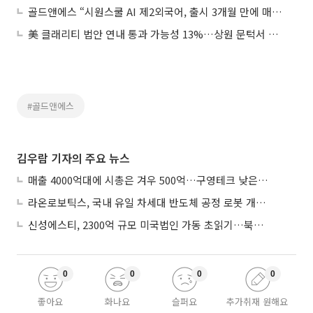
골드앤에스 “시원스쿨 AI 제2외국어, 출시 3개월 만에 매출 두 자릿수 비중”
美 클래리티 법안 연내 통과 가능성 13%…상원 문턱서 제동
#골드앤에스
김우람 기자의 주요 뉴스
매출 4000억대에 시총은 겨우 500억…구영테크 낮은 몸값에 저가 승계 마무리
라온로보틱스, 국내 유일 차세대 반도체 공정 로봇 개발 ‘고객사 테스트 진행’
신성에스티, 2300억 규모 미국법인 가동 초읽기…북미 ESS 공략 본격화
0
0
0
0
좋아요
화나요
슬퍼요
추가취재 원해요