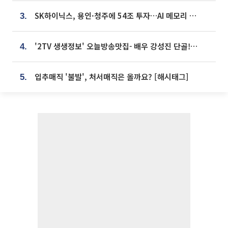
SK하이닉스, 용인·청주에 54조 투자…AI 메모리 생산기지 키운다
3.
'2TV 생생정보' 오늘방송맛집- 배우 강성진 단골! 쌀국수ㆍ푸팟퐁 커리 맛집 '블○○○'
4.
입추매직 '불발', 처서매직은 올까요? [해시태그]
5.