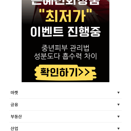
마켓
금융
부동산
산업